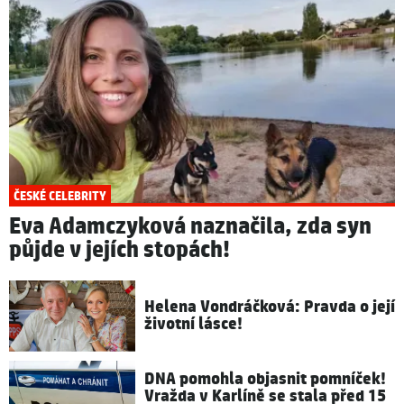
ČESKÉ CELEBRITY
Eva Adamczyková naznačila, zda syn
půjde v jejích stopách!
Helena Vondráčková: Pravda o její
životní lásce!
DNA pomohla objasnit pomníček!
Vražda v Karlíně se stala před 15