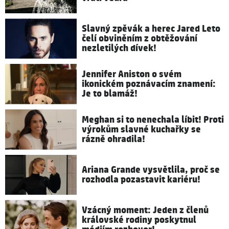
Slavný zpěvák a herec Jared Leto
čelí obviněním z obtěžování
nezletilých dívek!
Jennifer Aniston o svém
ikonickém poznávacím znamení:
Je to blamáž!
Meghan si to nenechala líbit! Proti
výrokům slavné kuchařky se
rázně ohradila!
Ariana Grande vysvětlila, proč se
rozhodla pozastavit kariéru!
Vzácný moment: Jeden z členů
královské rodiny poskytnul