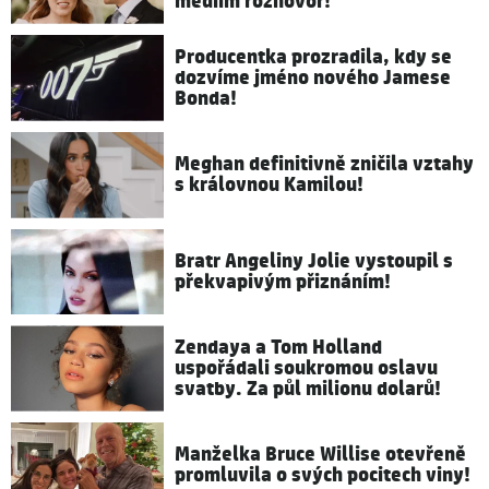
médiím rozhovor!
Producentka prozradila, kdy se
dozvíme jméno nového Jamese
Bonda!
Meghan definitivně zničila vztahy
s královnou Kamilou!
Bratr Angeliny Jolie vystoupil s
překvapivým přiznáním!
Zendaya a Tom Holland
uspořádali soukromou oslavu
svatby. Za půl milionu dolarů!
Manželka Bruce Willise otevřeně
promluvila o svých pocitech viny!