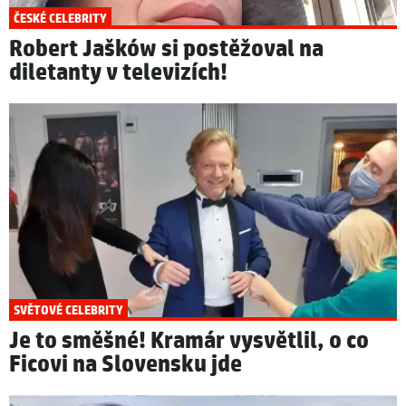
ČESKÉ CELEBRITY
Robert Jašków si postěžoval na
diletanty v televizích!
SVĚTOVÉ CELEBRITY
Je to směšné! Kramár vysvětlil, o co
Ficovi na Slovensku jde