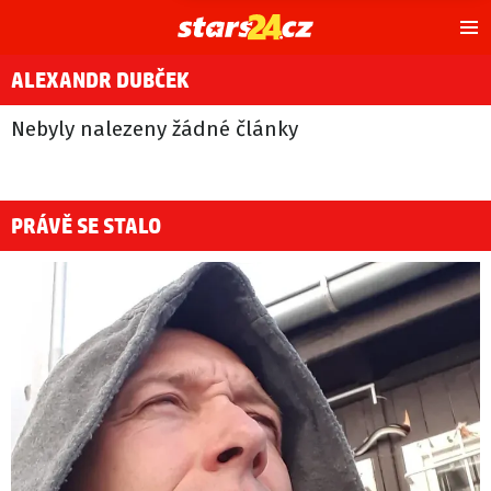
Hl
m
ALEXANDR DUBČEK
Nebyly nalezeny žádné články
PRÁVĚ SE STALO