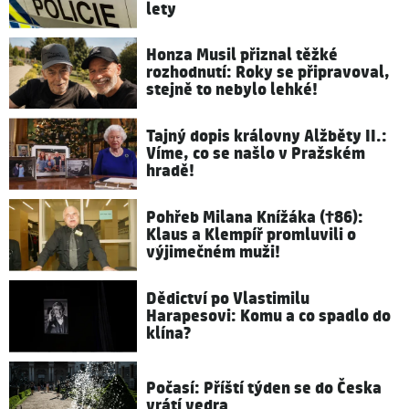
lety
Honza Musil přiznal těžké
rozhodnutí: Roky se připravoval,
stejně to nebylo lehké!
Tajný dopis královny Alžběty II.:
Víme, co se našlo v Pražském
hradě!
Pohřeb Milana Knížáka (†86):
Klaus a Klempíř promluvili o
výjimečném muži!
Dědictví po Vlastimilu
Harapesovi: Komu a co spadlo do
klína?
Počasí: Příští týden se do Česka
vrátí vedra