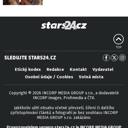
TOP
SLEDUJTE STARS24.CZ
Etický kodex
Redakce
Kontakt
Vydavatel
Osobní údaje / Cookies
Volná místa
Copyright © 2026 INCORP MEDIA GROUP s.r.o., a dodavatelé
INCORP images, Profimedia a ČTK.
Jakékoliv užití obsahu včetně převzetí, šíření či dalšího
zpřístupňování článků a fotografií je bez souhlasu INCORP
MEDIA GROUP s.r.o. zakázáno.
Provozovatelem serveru
stars24.cz
je
INCORP MEDIA GROUP