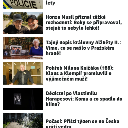
lety
Honza Musil přiznal těžké
rozhodnutí: Roky se připravoval,
stejně to nebylo lehké!
Tajný dopis královny Alžběty II.:
Víme, co se našlo v Pražském
hradě!
Pohřeb Milana Knížáka (†86):
Klaus a Klempíř promluvili o
výjimečném muži!
Dědictví po Vlastimilu
Harapesovi: Komu a co spadlo do
klína?
Počasí: Příští týden se do Česka
vrátí vedra