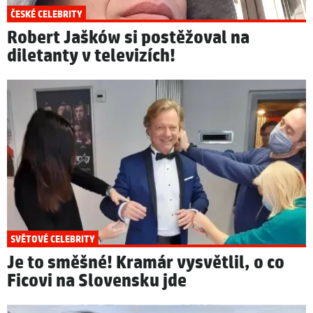
ČESKÉ CELEBRITY
Robert Jašków si postěžoval na
diletanty v televizích!
SVĚTOVÉ CELEBRITY
Je to směšné! Kramár vysvětlil, o co
Ficovi na Slovensku jde