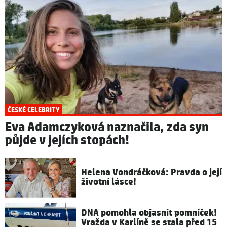
ČESKÉ CELEBRITY
Eva Adamczyková naznačila, zda syn
půjde v jejích stopách!
Helena Vondráčková: Pravda o její
životní lásce!
DNA pomohla objasnit pomníček!
Vražda v Karlíně se stala před 15