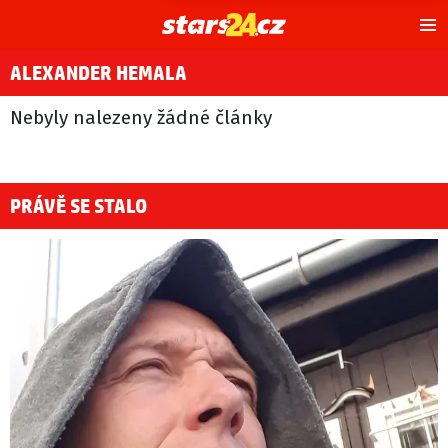
Hl
m
ALEXANDER HEMALA
Nebyly nalezeny žádné články
PRÁVĚ SE STALO