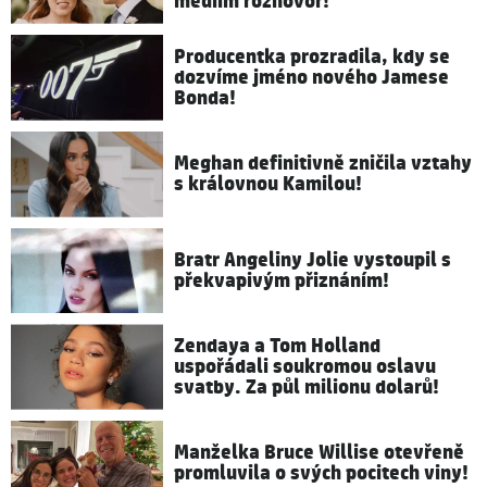
médiím rozhovor!
Producentka prozradila, kdy se
dozvíme jméno nového Jamese
Bonda!
Meghan definitivně zničila vztahy
s královnou Kamilou!
Bratr Angeliny Jolie vystoupil s
překvapivým přiznáním!
Zendaya a Tom Holland
uspořádali soukromou oslavu
svatby. Za půl milionu dolarů!
Manželka Bruce Willise otevřeně
promluvila o svých pocitech viny!