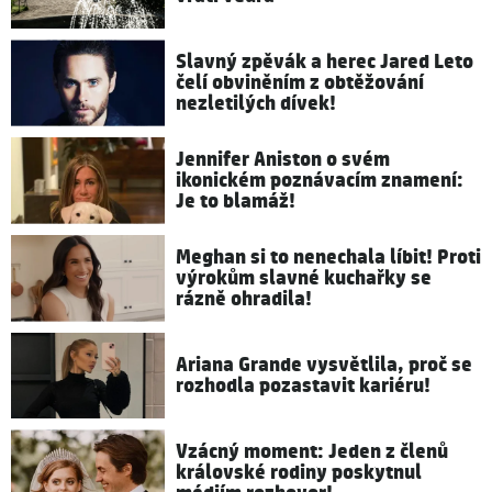
Slavný zpěvák a herec Jared Leto
čelí obviněním z obtěžování
nezletilých dívek!
Jennifer Aniston o svém
ikonickém poznávacím znamení:
Je to blamáž!
Meghan si to nenechala líbit! Proti
výrokům slavné kuchařky se
rázně ohradila!
Ariana Grande vysvětlila, proč se
rozhodla pozastavit kariéru!
Vzácný moment: Jeden z členů
královské rodiny poskytnul