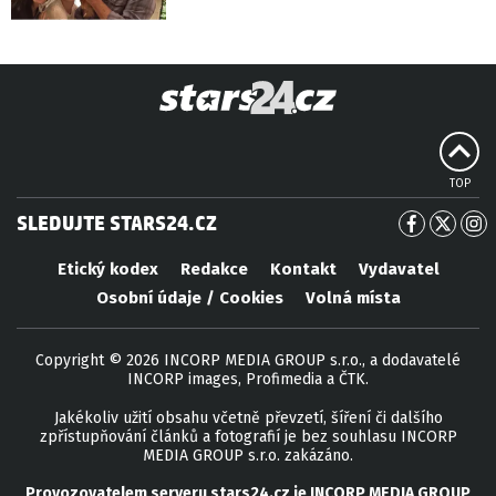
TOP
SLEDUJTE STARS24.CZ
Etický kodex
Redakce
Kontakt
Vydavatel
Osobní údaje / Cookies
Volná místa
Copyright © 2026 INCORP MEDIA GROUP s.r.o., a dodavatelé
INCORP images, Profimedia a ČTK.
Jakékoliv užití obsahu včetně převzetí, šíření či dalšího
zpřístupňování článků a fotografií je bez souhlasu INCORP
MEDIA GROUP s.r.o. zakázáno.
Provozovatelem serveru
stars24.cz
je
INCORP MEDIA GROUP