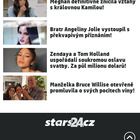
Meghan definitivně zničila vztahy
s královnou Kamilou!
Bratr Angeliny Jolie vystoupil s
překvapivým přiznáním!
Zendaya a Tom Holland
uspořádali soukromou oslavu
svatby. Za půl milionu dolarů!
Manželka Bruce Willise otevřeně
promluvila o svých pocitech viny!