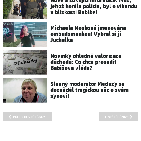
Nové a šokující informace: Muž,
jehož honila policie, byl o víkendu
v blízkosti Babiše!
Michaela Nosková jmenována
ombudsmankou! Vybral si ji
Juchelka
Novinky ohledně valorizace
důchodů: Co chce prosadit
Babišova vláda?
Slavný moderátor Medúzy se
dozvěděl tragickou věc o svém
synovi!
PŘEDCHOZÍ ČLÁNKY
DALŠÍ ČLÁNKY