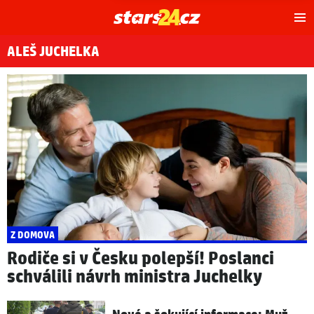
Hl
m
ALEŠ JUCHELKA
Z DOMOVA
Rodiče si v Česku polepší! Poslanci
schválili návrh ministra Juchelky