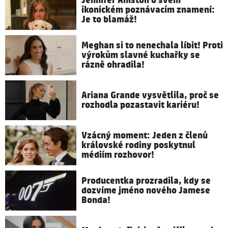
Jennifer Aniston o svém
ikonickém poznávacím znamení:
Je to blamáž!
Meghan si to nenechala líbit! Proti
výrokům slavné kuchařky se
rázně ohradila!
Ariana Grande vysvětlila, proč se
rozhodla pozastavit kariéru!
Vzácný moment: Jeden z členů
královské rodiny poskytnul
médiím rozhovor!
Producentka prozradila, kdy se
dozvíme jméno nového Jamese
Bonda!