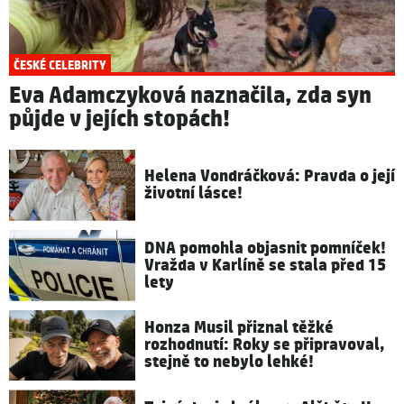
ČESKÉ CELEBRITY
Eva Adamczyková naznačila, zda syn
půjde v jejích stopách!
Helena Vondráčková: Pravda o její
životní lásce!
DNA pomohla objasnit pomníček!
Vražda v Karlíně se stala před 15
lety
Honza Musil přiznal těžké
rozhodnutí: Roky se připravoval,
stejně to nebylo lehké!