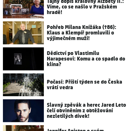
Tajný dopis královny Alžběty II.:
Víme, co se našlo v Pražském
hradě!
Pohřeb Milana Knížáka (†86):
Klaus a Klempíř promluvili o
výjimečném muži!
Dědictví po Vlastimilu
Harapesovi: Komu a co spadlo do
klína?
Počasí: Příští týden se do Česka
vrátí vedra
Slavný zpěvák a herec Jared Leto
čelí obviněním z obtěžování
nezletilých dívek!