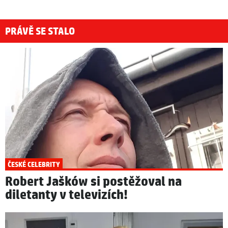
PRÁVĚ SE STALO
ČESKÉ CELEBRITY
Robert Jašków si postěžoval na
diletanty v televizích!