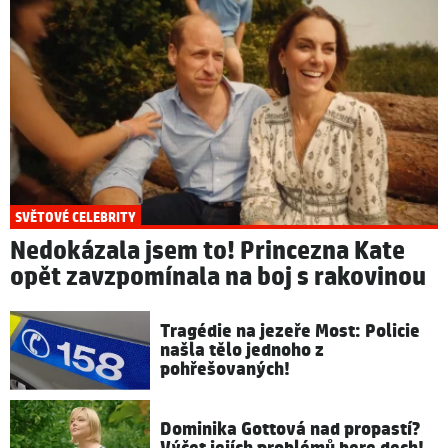
SVĚTOVÉ CELEBRITY
Nedokázala jsem to! Princezna Kate
opět zavzpomínala na boj s rakovinou
Tragédie na jezeře Most: Policie
našla tělo jednoho z
pohřešovaných!
Dominika Gottová nad propastí?