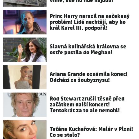
Víme, kde ho lidé najdou!
Princ Harry narazil na nečekaný
problém! Lidé nechtějí, aby ho
král Karel III. podpořil!
Slavná kulinářská královna se
ostře pustila do Meghan!
Ariana Grande oznámila konec!
Odchází ze šoubyznysu!
Rod Stewart zrušil těsně před
začátkem další koncert!
Tentokrát za to ale nemohl!
Taťána Kuchařová: Malér v Plzni!
Co se stalo?