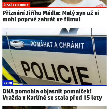
ČESKÉ CELEBRITY
Přiznání Jiřího Mádla: Malý syn už si
mohl poprvé zahrát ve filmu!
KRIMI
DNA pomohla objasnit pomníček!
Vražda v Karlíně se stala před 15 lety