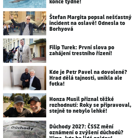
konce týdne!
Štefan Margita popsal nešťastný
incident na oslavě! Odnesla to
Borhyová
Filip Turek: První slova po
zahájení trestního řízení!
Kde je Petr Pavel na dovolené?
Hrad dělá tajnosti, unikla ale
fotka!
Honza Musil přiznal těžké
rozhodnutí: Roky se připravoval,
stejně to nebylo lehké!
Důchody 2027: ČSSZ mění
oznámení o zvýšení důchodů?