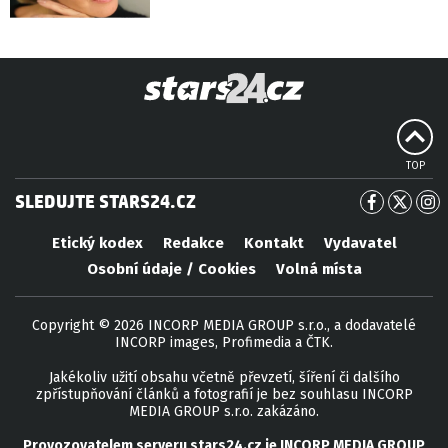
TOP
SLEDUJTE STARS24.CZ
Etický kodex
Redakce
Kontakt
Vydavatel
Osobní údaje / Cookies
Volná místa
Copyright © 2026 INCORP MEDIA GROUP s.r.o., a dodavatelé
INCORP images, Profimedia a ČTK.
Jakékoliv užití obsahu včetně převzetí, šíření či dalšího
zpřístupňování článků a fotografií je bez souhlasu INCORP
MEDIA GROUP s.r.o. zakázáno.
Provozovatelem serveru
stars24.cz
je
INCORP MEDIA GROUP