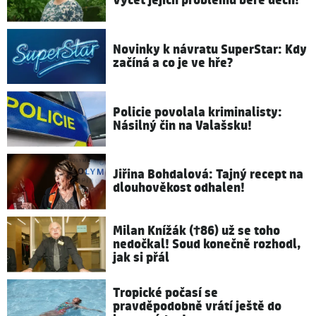
Výčet jejích problémů bere dech!
Novinky k návratu SuperStar: Kdy
začíná a co je ve hře?
Policie povolala kriminalisty:
Násilný čin na Valašsku!
Jiřina Bohdalová: Tajný recept na
dlouhověkost odhalen!
Milan Knížák (†86) už se toho
nedočkal! Soud konečně rozhodl,
jak si přál
Tropické počasí se
pravděpodobně vrátí ještě do