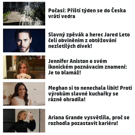
Počasí: Příští týden se do Česka
vrátí vedra
Slavný zpěvák a herec Jared Leto
čelí obviněním z obtěžování
nezletilých dívek!
Jennifer Aniston o svém
ikonickém poznávacím znamení:
Je to blamáž!
Meghan si to nenechala líbit! Proti
výrokům slavné kuchařky se
rázně ohradila!
Ariana Grande vysvětlila, proč se
rozhodla pozastavit kariéru!