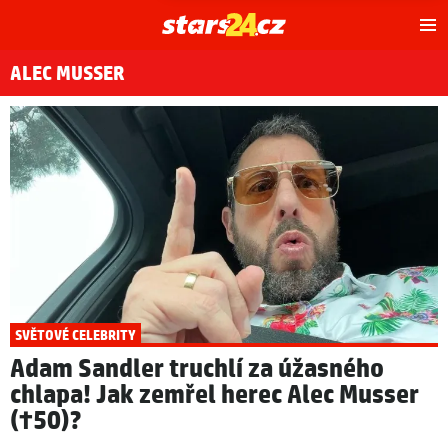
Hl
m
ALEC MUSSER
SVĚTOVÉ CELEBRITY
Adam Sandler truchlí za úžasného
chlapa! Jak zemřel herec Alec Musser
(†50)?