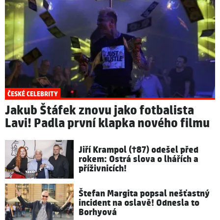
ČESKÉ CELEBRITY
Jakub Štáfek znovu jako fotbalista
Lavi! Padla první klapka nového filmu
Jiří Krampol (†87) odešel před
rokem: Ostrá slova o lhářích a
příživnicích!
Štefan Margita popsal nešťastný
incident na oslavě! Odnesla to
Borhyová