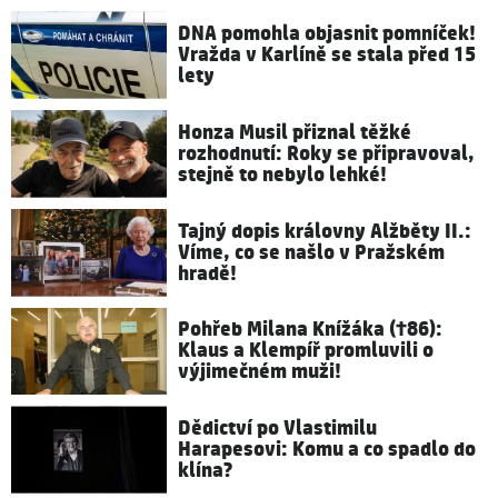
DNA pomohla objasnit pomníček!
Vražda v Karlíně se stala před 15
lety
Honza Musil přiznal těžké
rozhodnutí: Roky se připravoval,
stejně to nebylo lehké!
Tajný dopis královny Alžběty II.:
Víme, co se našlo v Pražském
hradě!
Pohřeb Milana Knížáka (†86):
Klaus a Klempíř promluvili o
výjimečném muži!
Dědictví po Vlastimilu
Harapesovi: Komu a co spadlo do
klína?