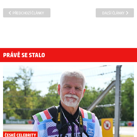
PŘEDCHOZÍ ČLÁNKY
DALŠÍ ČLÁNKY
PRÁVĚ SE STALO
ČESKÉ CELEBRITY