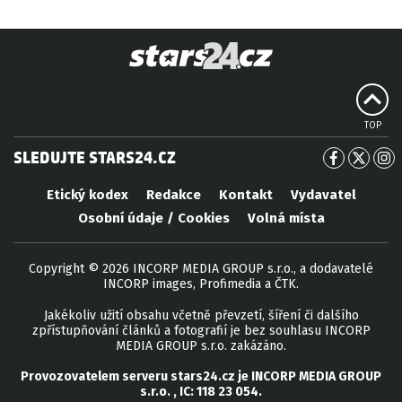
TOP
SLEDUJTE STARS24.CZ
Etický kodex
Redakce
Kontakt
Vydavatel
Osobní údaje / Cookies
Volná místa
Copyright © 2026 INCORP MEDIA GROUP s.r.o., a dodavatelé
INCORP images, Profimedia a ČTK.
Jakékoliv užití obsahu včetně převzetí, šíření či dalšího
zpřístupňování článků a fotografií je bez souhlasu INCORP
MEDIA GROUP s.r.o. zakázáno.
Provozovatelem serveru
stars24.cz
je
INCORP MEDIA GROUP
s.r.o.
, IC:
118 23 054
.