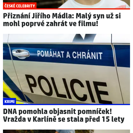
ČESKÉ CELEBRITY
Přiznání Jiřího Mádla: Malý syn už si
mohl poprvé zahrát ve filmu!
KRIMI
DNA pomohla objasnit pomníček!
Vražda v Karlíně se stala před 15 lety