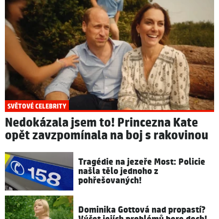
SVĚTOVÉ CELEBRITY
Nedokázala jsem to! Princezna Kate
opět zavzpomínala na boj s rakovinou
Tragédie na jezeře Most: Policie
našla tělo jednoho z
pohřešovaných!
Dominika Gottová nad propastí?