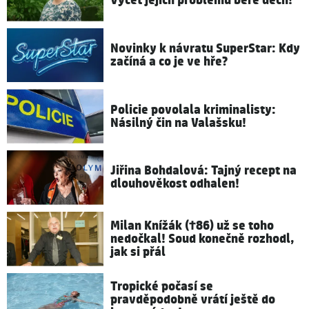
Výčet jejích problémů bere dech!
Novinky k návratu SuperStar: Kdy
začíná a co je ve hře?
Policie povolala kriminalisty:
Násilný čin na Valašsku!
Jiřina Bohdalová: Tajný recept na
dlouhověkost odhalen!
Milan Knížák (†86) už se toho
nedočkal! Soud konečně rozhodl,
jak si přál
Tropické počasí se
pravděpodobně vrátí ještě do