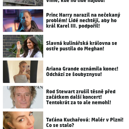
Víme, kde ho lidé najdou!
Princ Harry narazil na nečekaný
problém! Lidé nechtějí, aby ho
král Karel III. podpořil!
Slavná kulinářská královna se
ostře pustila do Meghan!
Ariana Grande oznámila konec!
Odchází ze šoubyznysu!
Rod Stewart zrušil těsně před
začátkem další koncert!
Tentokrát za to ale nemohl!
Taťána Kuchařová: Malér v Plzni!
Co se stalo?