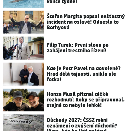
konce týdne!
Štefan Margita popsal nešťastný
incident na oslavě! Odnesla to
Borhyová
Filip Turek: První slova po
zahájení trestního řízení!
Kde je Petr Pavel na dovolené?
Hrad dělá tajnosti, unikla ale
fotka!
Honza Musil přiznal těžké
rozhodnutí: Roky se připravoval,
stejně to nebylo lehké!
Důchody 2027: ČSSZ mění
oznámení o zvýšení důchodů?