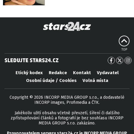
TOP
SLEDUJTE STARS24.CZ
Etický kodex
Redakce
Kontakt
Vydavatel
Osobní údaje / Cookies
Volná místa
Copyright © 2026 INCORP MEDIA GROUP s.r.o., a dodavatelé
INCORP images, Profimedia a ČTK.
Jakékoliv užití obsahu včetně převzetí, šíření či dalšího
zpřístupňování článků a fotografií je bez souhlasu INCORP
MEDIA GROUP s.r.o. zakázáno.
Provozovatelem serveru
stars24.cz
je
INCORP MEDIA GROUP