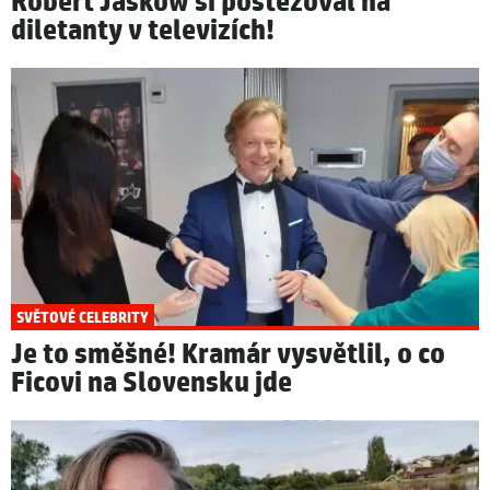
Robert Jašków si postěžoval na
diletanty v televizích!
SVĚTOVÉ CELEBRITY
Je to směšné! Kramár vysvětlil, o co
Ficovi na Slovensku jde