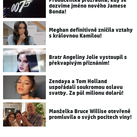
Producentka prozradila, kdy se
dozvíme jméno nového Jamese
Bonda!
Meghan definitivně zničila vztahy
s královnou Kamilou!
Bratr Angeliny Jolie vystoupil s
překvapivým přiznáním!
Zendaya a Tom Holland
uspořádali soukromou oslavu
svatby. Za půl milionu dolarů!
Manželka Bruce Willise otevřeně
promluvila o svých pocitech viny!