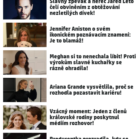
Slavný zpěvák a herec Jared Leto
čelí obviněním z obtěžování
nezletilých dívek!
Jennifer Aniston o svém
ikonickém poznávacím znamení:
Je to blamáž!
Meghan si to nenechala líbit! Proti
výrokům slavné kuchařky se
rázně ohradila!
Ariana Grande vysvětlila, proč se
rozhodla pozastavit kariéru!
Vzácný moment: Jeden z členů
královské rodiny poskytnul
médiím rozhovor!