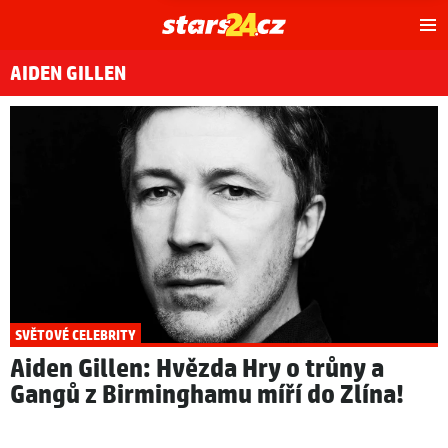
Hl
m
AIDEN GILLEN
SVĚTOVÉ CELEBRITY
Aiden Gillen: Hvězda Hry o trůny a
Gangů z Birminghamu míří do Zlína!