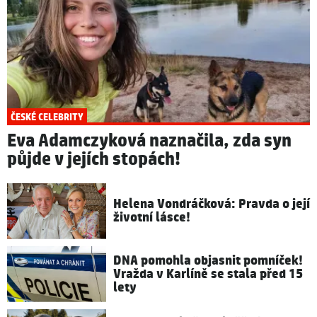
ČESKÉ CELEBRITY
Eva Adamczyková naznačila, zda syn
půjde v jejích stopách!
Helena Vondráčková: Pravda o její
životní lásce!
DNA pomohla objasnit pomníček!
Vražda v Karlíně se stala před 15
lety