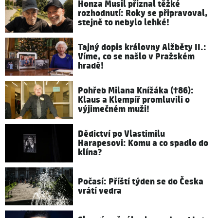
Honza Musil přiznal těžké
rozhodnutí: Roky se připravoval,
stejně to nebylo lehké!
Tajný dopis královny Alžběty II.:
Víme, co se našlo v Pražském
hradě!
Pohřeb Milana Knížáka (†86):
Klaus a Klempíř promluvili o
výjimečném muži!
Dědictví po Vlastimilu
Harapesovi: Komu a co spadlo do
klína?
Počasí: Příští týden se do Česka
vrátí vedra