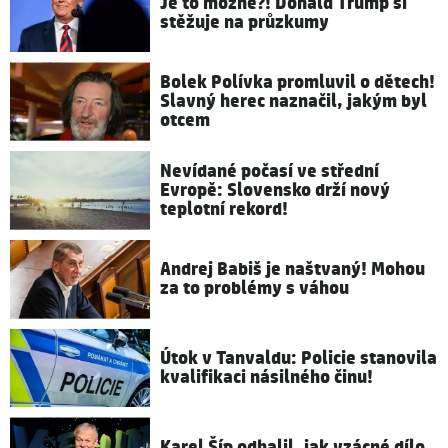
Je to možné?! Donald Trump si
stěžuje na průzkumy
Bolek Polívka promluvil o dětech!
Slavný herec naznačil, jakým byl
otcem
Nevídané počasí ve střední
Evropě: Slovensko drží nový
teplotní rekord!
Andrej Babiš je naštvaný! Mohou
za to problémy s váhou
Útok v Tanvaldu: Policie stanovila
kvalifikaci násilného činu!
Karel Šíp odhalil, jak vzácné dílo