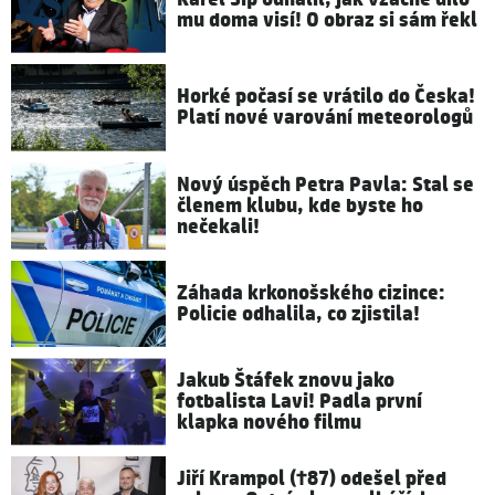
mu doma visí! O obraz si sám řekl
Horké počasí se vrátilo do Česka!
Platí nové varování meteorologů
Nový úspěch Petra Pavla: Stal se
členem klubu, kde byste ho
nečekali!
Záhada krkonošského cizince:
Policie odhalila, co zjistila!
Jakub Štáfek znovu jako
fotbalista Lavi! Padla první
klapka nového filmu
Jiří Krampol (†87) odešel před