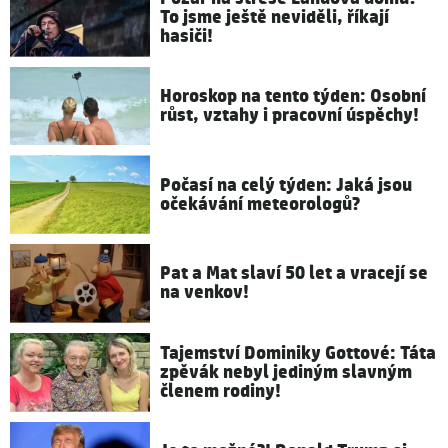
To jsme ještě neviděli, říkají
hasiči!
Horoskop na tento týden: Osobní
růst, vztahy i pracovní úspěchy!
Počasí na celý týden: Jaká jsou
očekávání meteorologů?
Pat a Mat slaví 50 let a vracejí se
na venkov!
Tajemství Dominiky Gottové: Táta
zpěvák nebyl jediným slavným
členem rodiny!