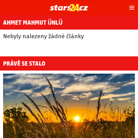
Hl
m
AHMET MAHMUT ÜNLÜ
Nebyly nalezeny žádné články
PRÁVĚ SE STALO