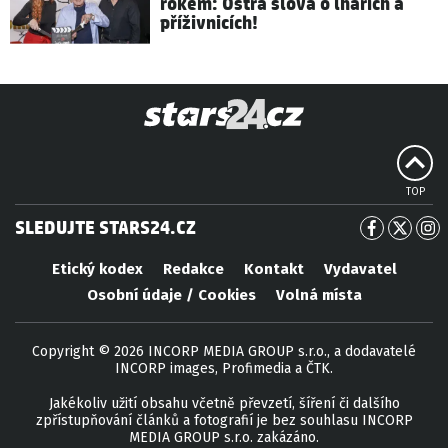
rokem: Ostrá slova o lhářích a
příživnicích!
TOP
SLEDUJTE STARS24.CZ
Etický kodex
Redakce
Kontakt
Vydavatel
Osobní údaje / Cookies
Volná místa
Copyright © 2026 INCORP MEDIA GROUP s.r.o., a dodavatelé
INCORP images, Profimedia a ČTK.
Jakékoliv užití obsahu včetně převzetí, šíření či dalšího
zpřístupňování článků a fotografií je bez souhlasu INCORP
MEDIA GROUP s.r.o. zakázáno.