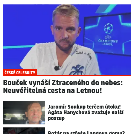
ČESKÉ CELEBRITY
Bouček vynáší Ztraceného do nebes:
Neuvěřitelná cesta na Letnou!
Jaromír Soukup terčem útoku!
Agáta Hanychová zvažuje další
postup
Požár na střeše Landova domu?