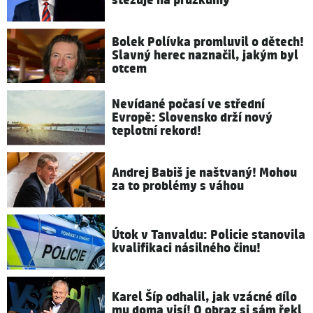
stěžuje na průzkumy
Bolek Polívka promluvil o dětech!
Slavný herec naznačil, jakým byl
otcem
Nevídané počasí ve střední
Evropě: Slovensko drží nový
teplotní rekord!
Andrej Babiš je naštvaný! Mohou
za to problémy s váhou
Útok v Tanvaldu: Policie stanovila
kvalifikaci násilného činu!
Karel Šíp odhalil, jak vzácné dílo
mu doma visí! O obraz si sám řekl