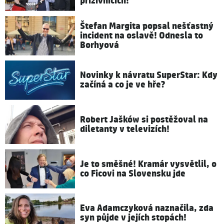
příživnicích!
Štefan Margita popsal nešťastný
incident na oslavě! Odnesla to
Borhyová
Novinky k návratu SuperStar: Kdy
začíná a co je ve hře?
Robert Jašków si postěžoval na
diletanty v televizích!
Je to směšné! Kramár vysvětlil, o
co Ficovi na Slovensku jde
Eva Adamczyková naznačila, zda
syn půjde v jejích stopách!