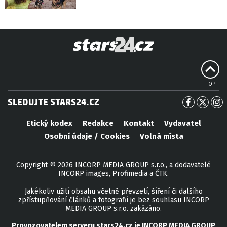
TOP
SLEDUJTE STARS24.CZ
Etický kodex
Redakce
Kontakt
Vydavatel
Osobní údaje / Cookies
Volná místa
Copyright © 2026 INCORP MEDIA GROUP s.r.o., a dodavatelé
INCORP images, Profimedia a ČTK.
Jakékoliv užití obsahu včetně převzetí, šíření či dalšího
zpřístupňování článků a fotografií je bez souhlasu INCORP
MEDIA GROUP s.r.o. zakázáno.
Provozovatelem serveru
stars24.cz
je
INCORP MEDIA GROUP