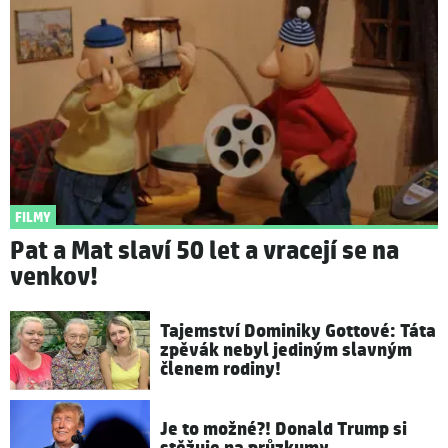
FILMY
Pat a Mat slaví 50 let a vracejí se na
venkov!
Tajemství Dominiky Gottové: Táta
zpěvák nebyl jediným slavným
členem rodiny!
Je to možné?! Donald Trump si