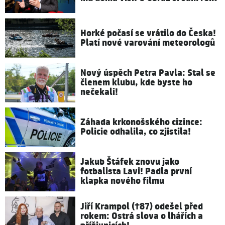
Horké počasí se vrátilo do Česka!
Platí nové varování meteorologů
Nový úspěch Petra Pavla: Stal se
členem klubu, kde byste ho
nečekali!
Záhada krkonošského cizince:
Policie odhalila, co zjistila!
Jakub Štáfek znovu jako
fotbalista Lavi! Padla první
klapka nového filmu
Jiří Krampol (†87) odešel před
rokem: Ostrá slova o lhářích a