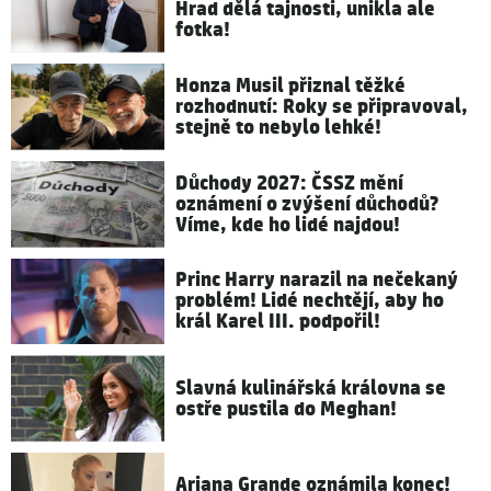
Hrad dělá tajnosti, unikla ale
fotka!
Honza Musil přiznal těžké
rozhodnutí: Roky se připravoval,
stejně to nebylo lehké!
Důchody 2027: ČSSZ mění
oznámení o zvýšení důchodů?
Víme, kde ho lidé najdou!
Princ Harry narazil na nečekaný
problém! Lidé nechtějí, aby ho
král Karel III. podpořil!
Slavná kulinářská královna se
ostře pustila do Meghan!
Ariana Grande oznámila konec!