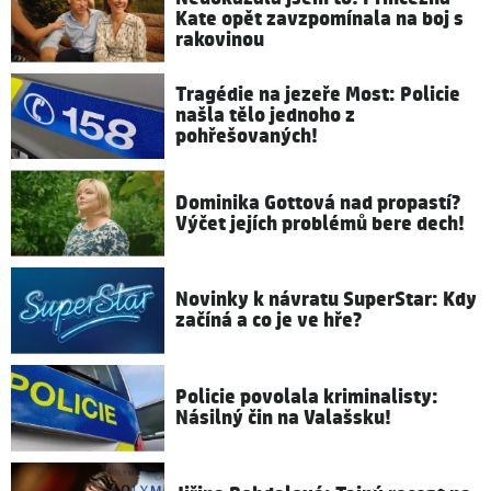
Kate opět zavzpomínala na boj s
rakovinou
Tragédie na jezeře Most: Policie
našla tělo jednoho z
pohřešovaných!
Dominika Gottová nad propastí?
Výčet jejích problémů bere dech!
Novinky k návratu SuperStar: Kdy
začíná a co je ve hře?
Policie povolala kriminalisty:
Násilný čin na Valašsku!