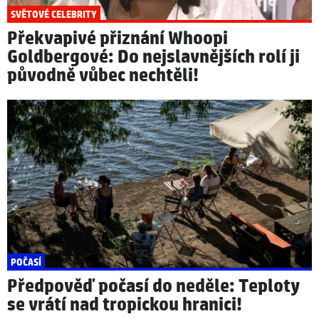
SVĚTOVÉ CELEBRITY
Překvapivé přiznání Whoopi
Goldbergové: Do nejslavnějších rolí ji
původně vůbec nechtěli!
POČASÍ
Předpověď počasí do neděle: Teploty
se vrátí nad tropickou hranici!