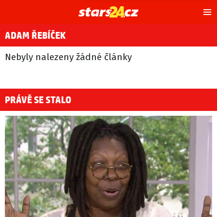
Hl
m
ADAM ŘEBÍČEK
Nebyly nalezeny žádné články
PRÁVĚ SE STALO