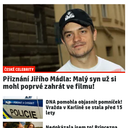
ČESKÉ CELEBRITY
Přiznání Jiřího Mádla: Malý syn už si
mohl poprvé zahrát ve filmu!
DNA pomohla objasnit pomníček!
Vražda v Karlíně se stala před 15
lety
Nedokázala jsem to! Princezna