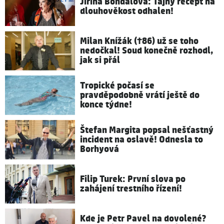
Jiřina Bohdalová: Tajný recept na
dlouhověkost odhalen!
Milan Knížák (†86) už se toho
nedočkal! Soud konečně rozhodl,
jak si přál
Tropické počasí se
pravděpodobně vrátí ještě do
konce týdne!
Štefan Margita popsal nešťastný
incident na oslavě! Odnesla to
Borhyová
Filip Turek: První slova po
zahájení trestního řízení!
Kde je Petr Pavel na dovolené?