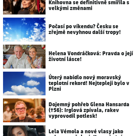
Knihovna se definitivně smířila s
velkými změnami
Počasí po víkendu? Česku se
zřejmě nevyhnou další tropy!
Helena Vondráčková: Pravda o její
životní lásce!
Úterý nabídlo nový moravský
teplotní rekord! Nejtepleji bylo v
Plzni
Dojemný pohřeb Glena Hansarda
(†56): Irglová zpívala, rakev
vyprovodil potlesk!
Lela Vémola a nové vlasy jako