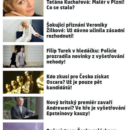
Taťána Kuchařová: Malér v Plzni!
Co se stalo?
Šokující přiznání Veroniky
Žilkové: Už dávno učinila zásadní
rozhodnutí!
Filip Turek v hledáčku: Policie
prozradila novinky z vyšetřování
nehody!
Kdo zkusí pro Česko získat
Oscara? Už je pouze pět
kandidátů!
Nový britský premiér zavaří
Andrewovi? Ve hře je vyšetřování
Epsteinovy kauzy!