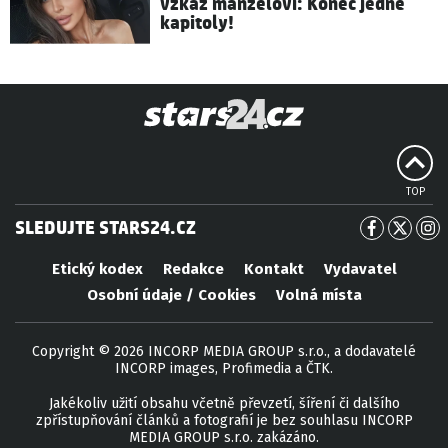
vzkaz manželovi: Konec jedné
kapitoly!
TOP
SLEDUJTE STARS24.CZ
Etický kodex
Redakce
Kontakt
Vydavatel
Osobní údaje / Cookies
Volná místa
Copyright © 2026 INCORP MEDIA GROUP s.r.o., a dodavatelé
INCORP images, Profimedia a ČTK.
Jakékoliv užití obsahu včetně převzetí, šíření či dalšího
zpřístupňování článků a fotografií je bez souhlasu INCORP
MEDIA GROUP s.r.o. zakázáno.