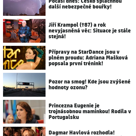
Počasí dnes: Česko spláchnou
další nebezpečné bouřky!
Jiří Krampol (†87) a rok
nevyjasněná věc: Situace je stále
stejná!
Přípravy na StarDance jsou v
plném proudu: Adriana Mašková
popsala první trénink!
Pozor na smog! Kde jsou zvýšené
hodnoty ozonu?
Princezna Eugenie je
trojnásobnou maminkou! Rodila v
Portugalsku
Dagmar Havlová rozhodla!