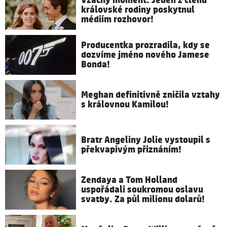
Vzácný moment: Jeden z členů
královské rodiny poskytnul
médiím rozhovor!
Producentka prozradila, kdy se
dozvíme jméno nového Jamese
Bonda!
Meghan definitivně zničila vztahy
s královnou Kamilou!
Bratr Angeliny Jolie vystoupil s
překvapivým přiznáním!
Zendaya a Tom Holland
uspořádali soukromou oslavu
svatby. Za půl milionu dolarů!