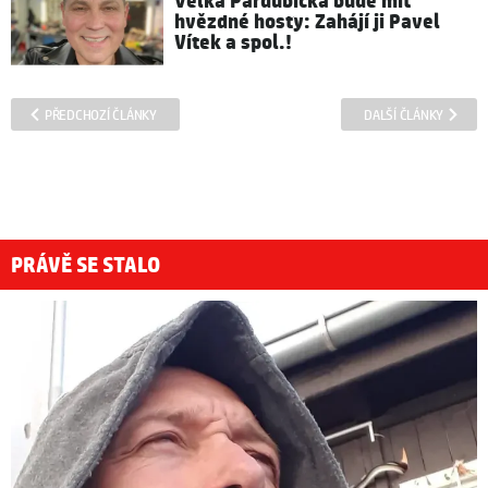
Velká Pardubická bude mít
hvězdné hosty: Zahájí ji Pavel
Vítek a spol.!
PŘEDCHOZÍ ČLÁNKY
DALŠÍ ČLÁNKY
PRÁVĚ SE STALO