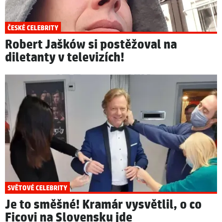
ČESKÉ CELEBRITY
Robert Jašków si postěžoval na
diletanty v televizích!
SVĚTOVÉ CELEBRITY
Je to směšné! Kramár vysvětlil, o co
Ficovi na Slovensku jde