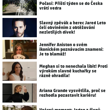
Počasí: Příští týden se do Česka
vrátí vedra
Slavný zpěvák a herec Jared Leto
čelí obviněním z obtěžování
nezletilých dívek!
Jennifer Aniston o svém
ikonickém poznávacím znamení:
Je to blamáž!
Meghan si to nenechala líbit! Proti
výrokům slavné kuchařky se
rázně ohradila!
Ariana Grande vysvětlila, proč se
rozhodla pozastavit kariéru!