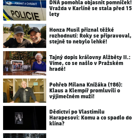
DNA pomohla objasnit pomníček!
Vražda v Karlíně se stala před 15
lety
Honza Musil přiznal těžké
rozhodnutí: Roky se připravoval,
stejně to nebylo lehké!
Tajný dopis královny Alžběty II.:
Víme, co se našlo v Pražském
hradě!
Pohřeb Milana Knížáka (†86):
Klaus a Klempíř promluvili o
výjimečném muži!
Dědictví po Vlastimilu
Harapesovi: Komu a co spadlo do
klína?