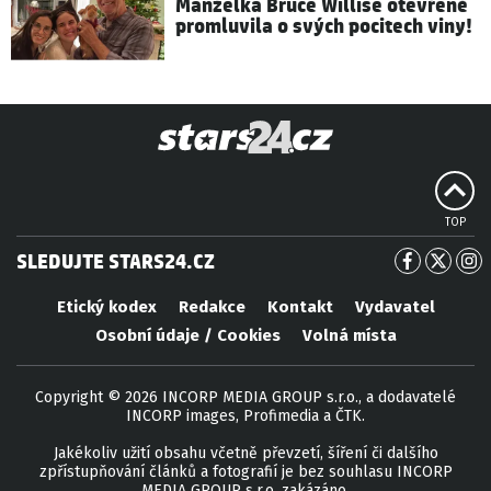
Manželka Bruce Willise otevřeně
promluvila o svých pocitech viny!
TOP
SLEDUJTE STARS24.CZ
Etický kodex
Redakce
Kontakt
Vydavatel
Osobní údaje / Cookies
Volná místa
Copyright © 2026 INCORP MEDIA GROUP s.r.o., a dodavatelé
INCORP images, Profimedia a ČTK.
Jakékoliv užití obsahu včetně převzetí, šíření či dalšího
zpřístupňování článků a fotografií je bez souhlasu INCORP
MEDIA GROUP s.r.o. zakázáno.