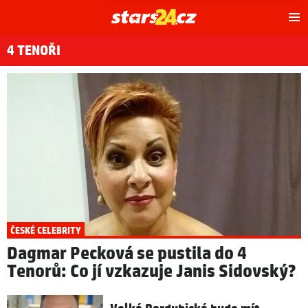
Hl
m
4 TENOŘI
ČESKÉ CELEBRITY
Dagmar Pecková se pustila do 4
Tenorů: Co jí vzkazuje Janis Sidovský?