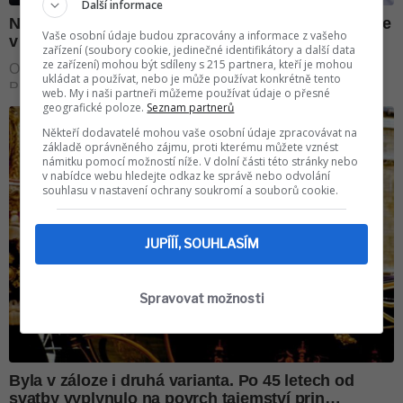
Další informace
Vaše osobní údaje budou zpracovány a informace z vašeho
zařízení (soubory cookie, jedinečné identifikátory a další data
ze zařízení) mohou být sdíleny s 215 partnera, kteří je mohou
ukládat a používat, nebo je může používat konkrétně tento
web. My i naši partneři můžeme používat údaje o přesné
geografické poloze.
Seznam partnerů
Někteří dodavatelé mohou vaše osobní údaje zpracovávat na
základě oprávněného zájmu, proti kterému můžete vznést
námitku pomocí možností níže. V dolní části této stránky nebo
v nabídce webu hledejte odkaz ke správě nebo odvolání
souhlasu v nastavení ochrany soukromí a souborů cookie.
JUPÍÍÍ, SOUHLASÍM
Spravovat možnosti