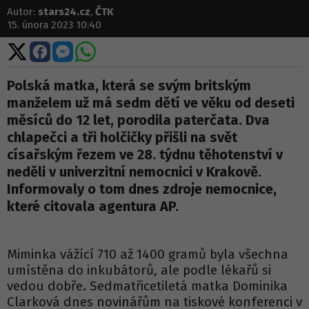
Autor:
stars24.cz
,
ČTK
15. února 2023 10:40
Sdílet
Sdílet
Sdílet
Sdílet
na
na
na
na
X
Facebooku
Messengeru
WhatsApp
Polská matka, která se svým britským
manželem už má sedm dětí ve věku od deseti
měsíců do 12 let, porodila paterčata. Dva
chlapečci a tři holčičky přišli na svět
císařským řezem ve 28. týdnu těhotenství v
neděli v univerzitní nemocnici v Krakově.
Informovaly o tom dnes zdroje nemocnice,
které citovala agentura AP.
Miminka vážící 710 až 1400 gramů byla všechna
umístěna do inkubátorů, ale podle lékařů si
vedou dobře. Sedmatřicetiletá matka Dominika
Clarková dnes novinářům na tiskové konferenci v