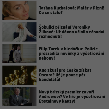
Taťána Kuchařová: Malér v Plzni!
Co se stalo?
Šokující přiznání Veroniky
Žilkové: Už dávno učinila zásadní
rozhodnutí!
Filip Turek v hledáčku: Policie
prozradila novinky z vyšetřování
nehody!
Kdo zkusí pro Česko získat
Oscara? Už je pouze pět
kandidátů!
Nový britský premiér zavaří
Andrewovi? Ve hře je vyšetřování
Epsteinovy kauzy!