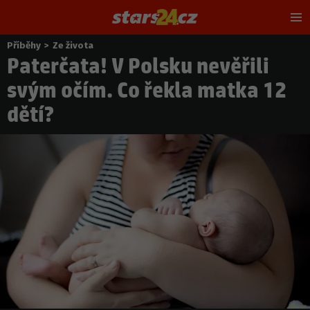
Hl
m
Příběhy
>
Ze života
Nacházíte
Paterčata! V Polsku nevěřili
se
zde:
svým očím. Co řekla matka 12
dětí?