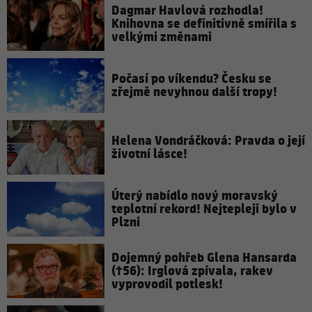
Dagmar Havlová rozhodla!
Knihovna se definitivně smířila s
velkými změnami
Počasí po víkendu? Česku se
zřejmě nevyhnou další tropy!
Helena Vondráčková: Pravda o její
životní lásce!
Úterý nabídlo nový moravský
teplotní rekord! Nejtepleji bylo v
Plzni
Dojemný pohřeb Glena Hansarda
(†56): Irglová zpívala, rakev
vyprovodil potlesk!