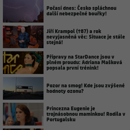
Počasí dnes: Česko spláchnou
další nebezpečné bouřky!
Jiří Krampol (†87) a rok
nevyjasněná věc: Situace je stále
stejná!
Přípravy na StarDance jsou v
plném proudu: Adriana Mašková
popsala první trénink!
Pozor na smog! Kde jsou zvýšené
hodnoty ozonu?
Princezna Eugenie je
trojnásobnou maminkou! Rodila v
Portugalsku