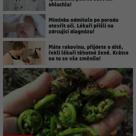
ohluchla!
Miminko odmítalo po porodu
otevřít oči. Lékaři přišli na
zdrcující diagnózu!
Máte rakovinu, přijdete o dítě,
řekli lékaři těhotné ženě. Krátce
na to se vše změnilo!