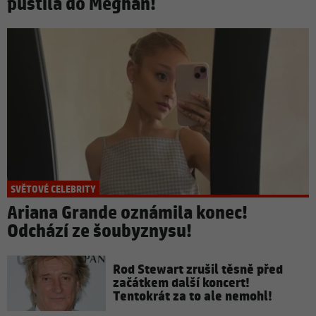
pustila do Meghan!
SVĚTOVÉ CELEBRITY
Ariana Grande oznámila konec!
Odchází ze šoubyznysu!
Rod Stewart zrušil těsně před
začátkem další koncert!
Tentokrát za to ale nemohl!