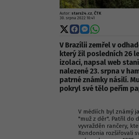
Autor:
stars24.cz
,
ČTK
30. srpna 2022 10:41
Sdílet
Sdílet
Sdílet
Sdílet
na
na
na
na
X
Facebooku
Messengeru
WhatsApp
V Brazílii zemřel v odh
který žil posledních 26 
izolaci, napsal web stani
nalezené 23. srpna v ha
patrné známky násilí. Mu
pokryl své tělo peřím p
V médiích byl známý ja
"muž z děr". Patřil do
vyvražděn rančery, kte
Rondonia rozšiřovali s