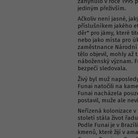
zahynulo v roce 1995 p
jediným přeživším.
Ačkoliv není jasné, j
příslušníkem jakého et
děr" pro jámy, které tit
nebo jako místa pro úk
zaměstnance Národní n
tělo objevil, mohly až
náboženský význam. Fu
bezpečí sledovala.
Živý byl muž naposledy
Funai natočili na kame
Funai nacházela pouze
postavil, muže ale nev
Neřízená kolonizace v
století stála život ř
Podle Funai je v Brazí
kmenů, které žijí v a