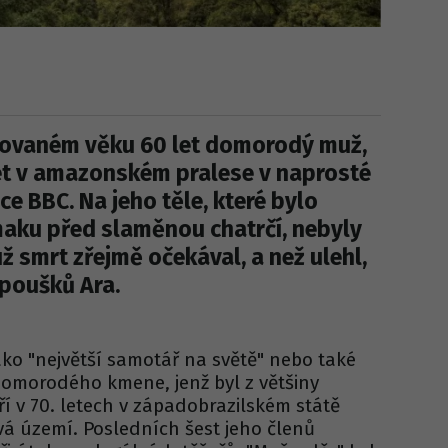
adovaném věku 60 let domorodý muž,
let v amazonském pralese v naprosté
ce BBC. Na jeho těle, které bylo
maku před slaměnou chatrčí, nebyly
ž smrt zřejmě očekával, a než ulehl,
apoušků Ara.
ko "největší samotář na světě" nebo také
 domorodého kmene, jenž byl z většiny
ří v 70. letech v západobrazilském státě
vá území. Posledních šest jeho členů