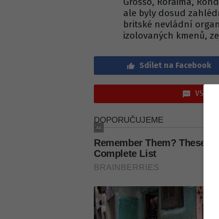
Grosso, Roraima, Ron
ale byly dosud zahléd
britské nevládní organ
izolovaných kmenů, zejm
Sdílet na Facebook
VSTOUP