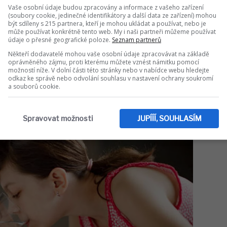
Vaše osobní údaje budou zpracovány a informace z vašeho zařízení
(soubory cookie, jedinečné identifikátory a další data ze zařízení) mohou
být sdíleny s 215 partnera, kteří je mohou ukládat a používat, nebo je
může používat konkrétně tento web. My i naši partneři můžeme používat
údaje o přesné geografické poloze.
Seznam partnerů
Někteří dodavatelé mohou vaše osobní údaje zpracovávat na základě
oprávněného zájmu, proti kterému můžete vznést námitku pomocí
možností níže. V dolní části této stránky nebo v nabídce webu hledejte
odkaz ke správě nebo odvolání souhlasu v nastavení ochrany soukromí
a souborů cookie.
Spravovat možnosti
JUPÍÍÍ, SOUHLASÍM