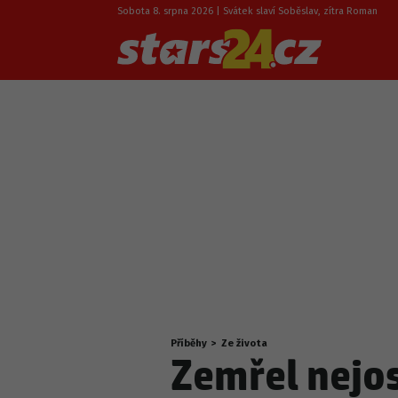
Sobota 8. srpna 2026 | Svátek slaví Soběslav, zítra Roman
Příběhy
>
Ze života
Nacházíte
Zemřel nejo
se
zde: