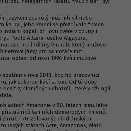
ři útoku nelegálních těžařů. "Muž z děr" byl
akým jazykem zesnulý muž mluvil nebo
nika byl, jeho kmeni se přezdívalo "kmen
o indiáni kopali při lovu zvěře v džungli
ryt. Podle Altaira Josého Algayera,
adace pro indiány (Funai), který mužovo
 třímetrové jámy pro samotáře mít
nai oblast od roku 1996 kvůli mužově
 spatřen v roce 2018, kdy ho pracovníci
ru, jak sekerou kácí strom. Od té doby
 desítky slaměných chatrčí, které v džungli
iděla.
 oblastech Amazonie v 80. letech minulého
adu příslušníků tamních domorodých kmenů.
lii zhruba 70 izolovaných indiánských
mazonských státech Acre, Amazonas, Mato