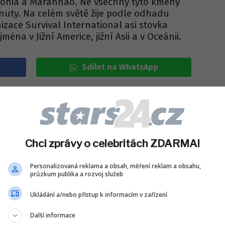
donia a Maranhao. Ne všechny tyto kmeny
nuty. Na celém světě žije podle odhadu
izace Survival International asi stovka
éna v Jižní Americe, jižní Asii a v Oceánii.
Sdílet na WhatsApp
IT DO DISKUZE (0 PŘÍSPĚVKŮ)
Chci zprávy o celebritách ZDARMA!
Personalizovaná reklama a obsah, měření reklam a obsahu,
průzkum publika a rozvoj služeb
Ukládání a/nebo přístup k informacím v zařízení
Další informace