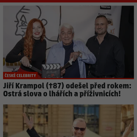
ČESKÉ CELEBRITY
Jiří Krampol (†87) odešel před rokem:
Ostrá slova o lhářích a příživnicích!