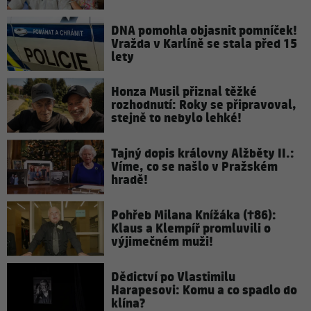
DNA pomohla objasnit pomníček!
Vražda v Karlíně se stala před 15
lety
Honza Musil přiznal těžké
rozhodnutí: Roky se připravoval,
stejně to nebylo lehké!
Tajný dopis královny Alžběty II.:
Víme, co se našlo v Pražském
hradě!
Pohřeb Milana Knížáka (†86):
Klaus a Klempíř promluvili o
výjimečném muži!
Dědictví po Vlastimilu
Harapesovi: Komu a co spadlo do
klína?