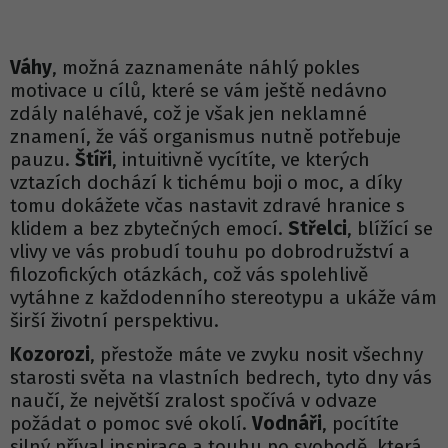
Váhy
, možná zaznamenáte náhlý pokles
motivace u cílů, které se vám ještě nedávno
zdály naléhavé, což je však jen neklamné
znamení, že váš organismus nutně potřebuje
pauzu.
Štíři
, intuitivně vycítíte, ve kterých
vztazích dochází k tichému boji o moc, a díky
tomu dokážete včas nastavit zdravé hranice s
klidem a bez zbytečných emocí.
Střelci
, blížící se
vlivy ve vás probudí touhu po dobrodružství a
filozofických otázkách, což vás spolehlivě
vytáhne z každodenního stereotypu a ukáže vám
širší životní perspektivu.
Kozorozi
, přestože máte ve zvyku nosit všechny
starosti světa na vlastních bedrech, tyto dny vás
naučí, že největší zralost spočívá v odvaze
požádat o pomoc své okolí.
Vodnáři
, pocítíte
silný příval inspirace a touhu po svobodě, která