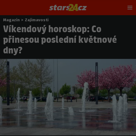
Hl
m
Magazín
>
Zajímavosti
Nacházíte
Víkendový horoskop: Co
se
zde:
přinesou poslední květnové
dny?