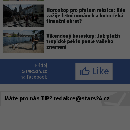
Horoskop pro přelom měsíce: Kdo
zažije letní románek a koho čeká
finanční obrat?
Víkendový horoskop: Jak přežít
tropické peklo podle vašeho
znamení
Přidej
Like
STARS24.cz
na Facebook
Máte pro nás TIP?
redakce@stars24.cz