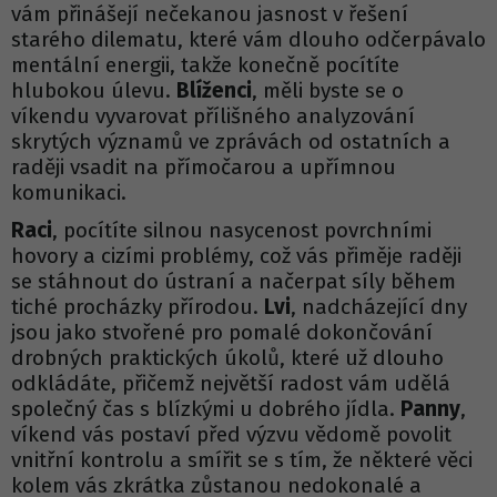
vám přinášejí nečekanou jasnost v řešení
starého dilematu, které vám dlouho odčerpávalo
mentální energii, takže konečně pocítíte
hlubokou úlevu.
Blíženci
, měli byste se o
víkendu vyvarovat přílišného analyzování
skrytých významů ve zprávách od ostatních a
raději vsadit na přímočarou a upřímnou
komunikaci.
Raci
, pocítíte silnou nasycenost povrchními
hovory a cizími problémy, což vás přiměje raději
se stáhnout do ústraní a načerpat síly během
tiché procházky přírodou.
Lvi
, nadcházející dny
jsou jako stvořené pro pomalé dokončování
drobných praktických úkolů, které už dlouho
odkládáte, přičemž největší radost vám udělá
společný čas s blízkými u dobrého jídla.
Panny
,
víkend vás postaví před výzvu vědomě povolit
vnitřní kontrolu a smířit se s tím, že některé věci
kolem vás zkrátka zůstanou nedokonalé a