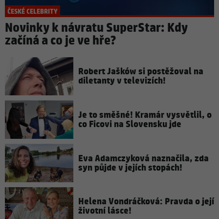
ČESKÉ CELEBRITY
Novinky k návratu SuperStar: Kdy
začíná a co je ve hře?
Robert Jašków si postěžoval na
diletanty v televizích!
Je to směšné! Kramár vysvětlil, o
co Ficovi na Slovensku jde
Eva Adamczyková naznačila, zda
syn půjde v jejích stopách!
Helena Vondráčková: Pravda o její
životní lásce!