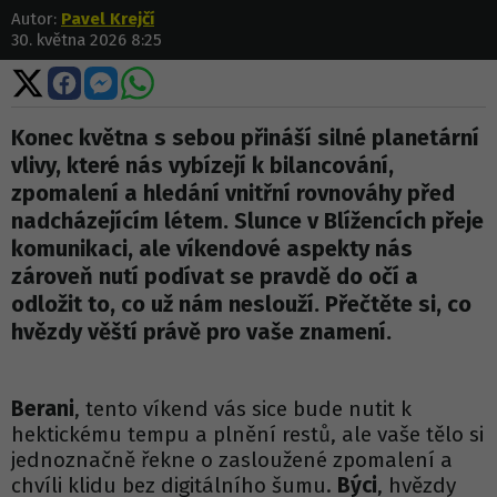
Autor:
Pavel Krejčí
30. května 2026 8:25
Sdílet
Sdílet
Sdílet
Sdílet
na
na
na
na
X
Facebooku
Messengeru
WhatsApp
Konec května s sebou přináší silné planetární
vlivy, které nás vybízejí k bilancování,
zpomalení a hledání vnitřní rovnováhy před
nadcházejícím létem. Slunce v Blížencích přeje
komunikaci, ale víkendové aspekty nás
zároveň nutí podívat se pravdě do očí a
odložit to, co už nám neslouží. Přečtěte si, co
hvězdy věští právě pro vaše znamení.
Berani
, tento víkend vás sice bude nutit k
hektickému tempu a plnění restů, ale vaše tělo si
jednoznačně řekne o zasloužené zpomalení a
chvíli klidu bez digitálního šumu.
Býci
, hvězdy