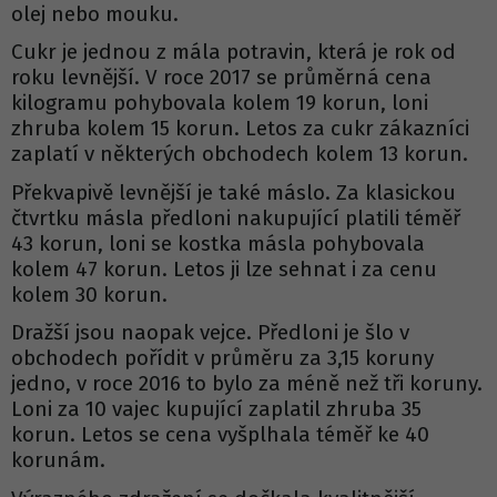
olej nebo mouku.
Cukr je jednou z mála potravin, která je rok od
roku levnější. V roce 2017 se průměrná cena
kilogramu pohybovala kolem 19 korun, loni
zhruba kolem 15 korun. Letos za cukr zákazníci
zaplatí v některých obchodech kolem 13 korun.
Překvapivě levnější je také máslo. Za klasickou
čtvrtku másla předloni nakupující platili téměř
43 korun, loni se kostka másla pohybovala
kolem 47 korun. Letos ji lze sehnat i za cenu
kolem 30 korun.
Dražší jsou naopak vejce. Předloni je šlo v
obchodech pořídit v průměru za 3,15 koruny
jedno, v roce 2016 to bylo za méně než tři koruny.
Loni za 10 vajec kupující zaplatil zhruba 35
korun. Letos se cena vyšplhala téměř ke 40
korunám.