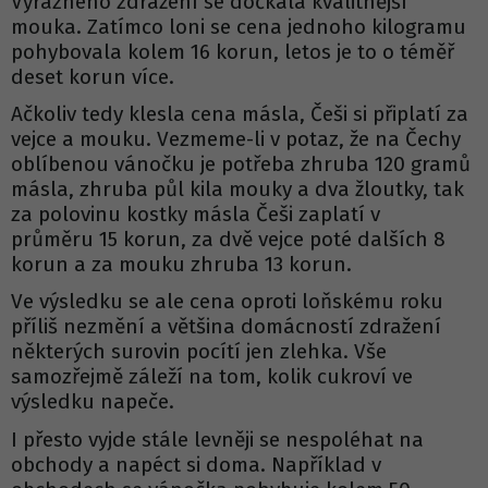
Výrazného zdražení se dočkala kvalitnější
mouka. Zatímco loni se cena jednoho kilogramu
pohybovala kolem 16 korun, letos je to o téměř
deset korun více.
Ačkoliv tedy klesla cena másla, Češi si připlatí za
vejce a mouku. Vezmeme-li v potaz, že na Čechy
oblíbenou vánočku je potřeba zhruba 120 gramů
másla, zhruba půl kila mouky a dva žloutky, tak
za polovinu kostky másla Češi zaplatí v
průměru 15 korun, za dvě vejce poté dalších 8
korun a za mouku zhruba 13 korun.
Ve výsledku se ale cena oproti loňskému roku
příliš nezmění a většina domácností zdražení
některých surovin pocítí jen zlehka. Vše
samozřejmě záleží na tom, kolik cukroví ve
výsledku napeče.
I přesto vyjde stále levněji se nespoléhat na
obchody a napéct si doma. Například v