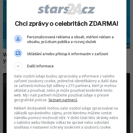
Chci zprávy o celebritách ZDARMA!
Personalizovaná reklama a obsah, měření reklam a
obsahu, průzkum publika a rozvoj služeb
Ukládání a/nebo přístup k informacím v zařízení
Další informace
Vaše osobní údaje budou zpracovány a informace z vašeho
zařízení (soubory cookie, jedinečné identifikátory a další data
ze zařízení) mohou být sdíleny s 215 partnera, kteří je mohou
ukládat a používat, nebo je může používat konkrétně tento
web. My i naši partneři můžeme používat údaje o přesné
geografické poloze.
Seznam partnerů
Někteří dodavatelé mohou vaše osobní údaje zpracovávat na
základě oprávněného zájmu, proti kterému můžete vznést
námitku pomocí možností níže. V dolní části této stránky nebo
v nabídce webu hledejte odkaz ke správě nebo odvolání
souhlasu v nastavení ochrany soukromí a souborů cookie.