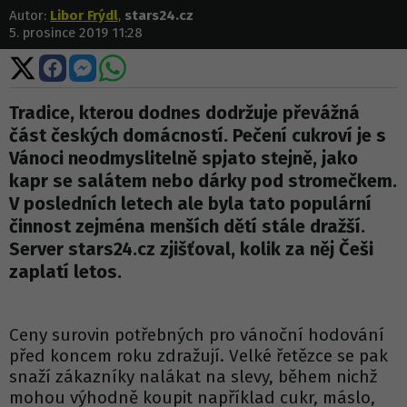
Autor:
Libor Frýdl
,
stars24.cz
5. prosince 2019 11:28
Sdílet
Sdílet
Sdílet
Sdílet
na
na
na
na
X
Facebooku
Messengeru
WhatsApp
Tradice, kterou dodnes dodržuje převážná
část českých domácností. Pečení cukroví je s
Vánoci neodmyslitelně spjato stejně, jako
kapr se salátem nebo dárky pod stromečkem.
V posledních letech ale byla tato populární
činnost zejména menších dětí stále dražší.
Server stars24.cz zjišťoval, kolik za něj Češi
zaplatí letos.
Ceny surovin potřebných pro vánoční hodování
před koncem roku zdražují. Velké řetězce se pak
snaží zákazníky nalákat na slevy, během nichž
mohou výhodně koupit například cukr, máslo,