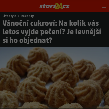
Hl
m
Lifestyle
>
Recepty
Nacházíte
Vánoční cukroví: Na kolik vás
se
zde:
letos vyjde pečení? Je levnější
si ho objednat?