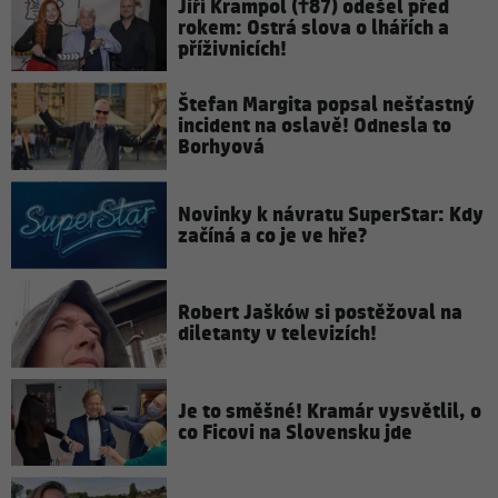
Jiří Krampol (†87) odešel před
rokem: Ostrá slova o lhářích a
příživnicích!
Štefan Margita popsal nešťastný
incident na oslavě! Odnesla to
Borhyová
Novinky k návratu SuperStar: Kdy
začíná a co je ve hře?
Robert Jašków si postěžoval na
diletanty v televizích!
Je to směšné! Kramár vysvětlil, o
co Ficovi na Slovensku jde