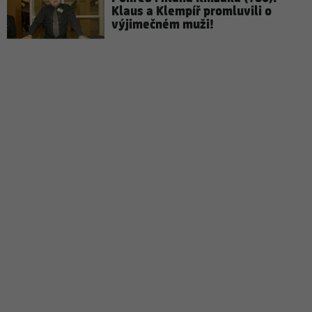
Klaus a Klempíř promluvili o
výjimečném muži!