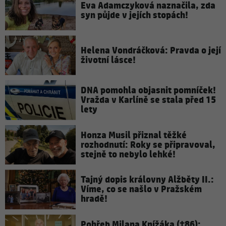
Eva Adamczyková naznačila, zda
syn půjde v jejích stopách!
Helena Vondráčková: Pravda o její
životní lásce!
DNA pomohla objasnit pomníček!
Vražda v Karlíně se stala před 15
lety
Honza Musil přiznal těžké
rozhodnutí: Roky se připravoval,
stejně to nebylo lehké!
Tajný dopis královny Alžběty II.:
Víme, co se našlo v Pražském
hradě!
Pohřeb Milana Knížáka (†86):