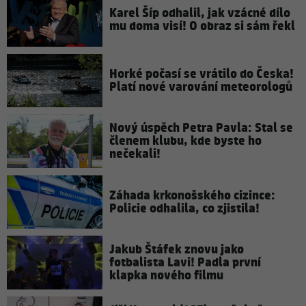
Karel Šíp odhalil, jak vzácné dílo
mu doma visí! O obraz si sám řekl
Horké počasí se vrátilo do Česka!
Platí nové varování meteorologů
Nový úspěch Petra Pavla: Stal se
členem klubu, kde byste ho
nečekali!
Záhada krkonošského cizince:
Policie odhalila, co zjistila!
Jakub Štáfek znovu jako
fotbalista Lavi! Padla první
klapka nového filmu