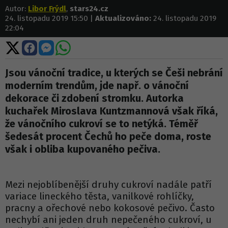
Autor:
Libor Frýdl
,
stars24.cz
24. listopadu 2019 15:50 |
Aktualizováno:
24. listopadu 2019
22:04
Sdílet
Sdílet
Sdílet
Sdílet
na
na
na
na
X
Facebooku
Messengeru
WhatsApp
Jsou vánoční tradice, u kterých se Češi nebrání
moderním trendům, jde např. o vánoční
dekorace či zdobení stromku. Autorka
kuchařek Miroslava Kuntzmannová však říká,
že vánočního cukroví se to netýká. Téměř
šedesát procent Čechů ho peče doma, roste
však i obliba kupovaného pečiva.
Mezi nejoblíbenější druhy cukroví nadále patří
variace lineckého těsta, vanilkové rohlíčky,
pracny a ořechové nebo kokosové pečivo. Často
nechybí ani jeden druh nepečeného cukroví, u