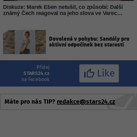
Dovolená v pohybu: Sandály pro
aktivní odpočinek bez starostí
Přidej
Like
STARS24.cz
na Facebook
Máte pro nás TIP?
redakce@stars24.cz