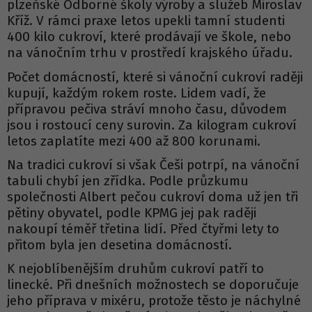
plzeňské Odborné školy výroby a služeb Miroslav
Kříž. V rámci praxe letos upekli tamní studenti
400 kilo cukroví, které prodávají ve škole, nebo
na vánočním trhu v prostředí krajského úřadu.
Počet domácností, které si vánoční cukroví raději
kupují, každým rokem roste. Lidem vadí, že
přípravou pečiva stráví mnoho času, důvodem
jsou i rostoucí ceny surovin. Za kilogram cukroví
letos zaplatíte mezi 400 až 800 korunami.
Na tradici cukroví si však Češi potrpí, na vánoční
tabuli chybí jen zřídka. Podle průzkumu
společnosti Albert pečou cukroví doma už jen tři
pětiny obyvatel, podle KPMG jej pak raději
nakoupí téměř třetina lidí. Před čtyřmi lety to
přitom byla jen desetina domácností.
K nejoblíbenějším druhům cukroví patří to
linecké. Při dnešních možnostech se doporučuje
jeho příprava v mixéru, protože těsto je náchylné