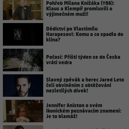
Pohřeb Milana Knížáka (†86):
Klaus a Klempíř promluvili o
výjimečném muži!
Dědictví po Vlastimilu
Harapesovi: Komu a co spadlo do
klína?
Počasí: Příští týden se do Česka
vrátí vedra
Slavný zpěvák a herec Jared Leto
čelí obviněním z obtěžování
nezletilých dívek!
Jennifer Aniston o svém
ikonickém poznávacím znamení:
Je to blamáž!