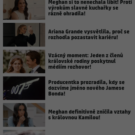
Meghan si to nenechala líbit! Proti
výrokům slavné kuchařky se
rázně ohradila!
Ariana Grande vysvětlila, proč se
rozhodla pozastavit kariéru!
Vzácný moment: Jeden z členů
královské rodiny poskytnul
médiím rozhovor!
Producentka prozradila, kdy se
dozvíme jméno nového Jamese
Bonda!
Meghan definitivně zničila vztahy
s královnou Kamilou!