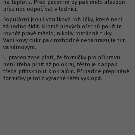
na teplotu. Před pečením by pak mělo alespoň
přes noc odpočívat v lednici.
Populární jsou i vanilkové rohlíčky, které není
záhodno šidit. Kromě pravých ořechů použijte
rovněž pravé máslo, nikoliv rostlinné tuky.
Vanilkový cukr pak rozhodně nenahrazujte tím
vanilínovým.
U pracen zase platí, že formičky pro přípravu
není třeba plnit až po okraj, těsto je naopak
třeba přitisknout k okrajům. Případné přeplněné
formičky je totiž výrazně těžší vyklopit.