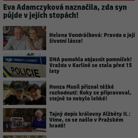
Eva Adamczyková naznačila, zda syn
půjde v jejích stopách!
Helena Vondráčková: Pravda o její
životní lásce!
DNA pomohla objasnit pomníček!
Vražda v Karlíně se stala před 15
lety
Honza Musil přiznal těžké
rozhodnutí: Roky se připravoval,
stejně to nebylo lehké!
Tajný dopis královny Alžběty II.:
Víme, co se našlo v Pražském
hradě!