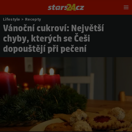
Hl
m
Lifestyle
>
Recepty
Nacházíte
Vánoční cukroví: Největší
se
zde:
chyby, kterých se Češi
dopouštějí při pečení