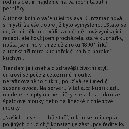
rodin s dětmi najdeme na vánoční tabuli i
perníčky.
Autorka knih o vaření Miroslava Kuntzmannová
si myslí, že vše dobré již bylo vymyšleno. „Stalo se
mi, že mi někdo chválil zaručeně nový vynikající
recept, ale když jsem procházela staré kuchařky,
našla jsem ho v knize už z roku 1890,“ říká
autorka tří retro kuchařek či knih o barokní
kuchyni.
Trendem je i snaha o zdravější životní styl,
cukroví se peče z celozrnné mouky,
nerafinovaného cukru, používá se i med či
sušené ovoce. Na serveru Vitalia.cz kupříkladu
najdete recepty na perníčky zcela bez cukru ze
špaldové mouky nebo na linecké z chlebové
mouky.
„Našich deset druhů stačí, nikdo se ani neptal
po jiných druzích,“ konstatuje zástupce ředitelky