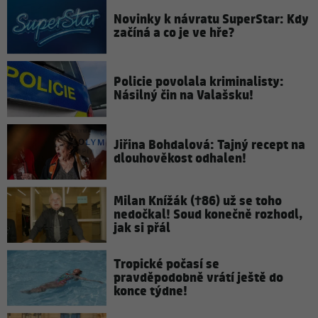
Novinky k návratu SuperStar: Kdy
začíná a co je ve hře?
Policie povolala kriminalisty:
Násilný čin na Valašsku!
Jiřina Bohdalová: Tajný recept na
dlouhověkost odhalen!
Milan Knížák (†86) už se toho
nedočkal! Soud konečně rozhodl,
jak si přál
Tropické počasí se
pravděpodobně vrátí ještě do
konce týdne!