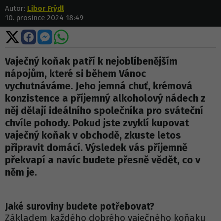
Autor:
Libor Frýdl
10. prosince 2024 18:49
Sdílet
Sdílet
Sdílet
Sdílet
na
na
na
na
X
Facebooku
Messengeru
WhatsApp
Vaječný koňak patří k nejoblíbenějším
nápojům, které si během Vánoc
vychutnáváme. Jeho jemná chuť, krémová
konzistence a příjemný alkoholový nádech z
něj dělají ideálního společníka pro sváteční
chvíle pohody. Pokud jste zvyklí kupovat
vaječný koňak v obchodě, zkuste letos
připravit domácí. Výsledek vás příjemně
překvapí a navíc budete přesně vědět, co v
něm je.
Jaké suroviny budete potřebovat?
Základem každého dobrého vaječného koňaku