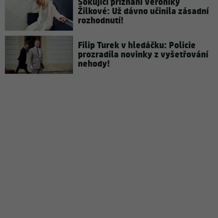
Šokující přiznání Veroniky
Žilkové: Už dávno učinila zásadní
rozhodnutí!
Filip Turek v hledáčku: Policie
prozradila novinky z vyšetřování
nehody!