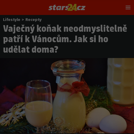
Hl
m
Lifestyle
>
Recepty
Nacházíte
Vaječný koňak neodmyslitelně
se
zde:
patří k Vánocům. Jak si ho
udělat doma?