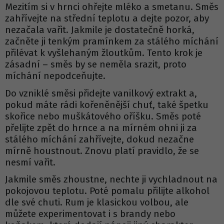
Mezitím si v hrnci ohřejte mléko a smetanu. Směs
zahřívejte na střední teplotu a dejte pozor, aby
nezačala vařit. Jakmile je dostatečně horká,
začněte ji tenkým pramínkem za stálého míchání
přilévat k vyšlehaným žloutkům. Tento krok je
zásadní – směs by se neměla srazit, proto
míchání nepodceňujte.
Do vzniklé směsi přidejte vanilkový extrakt a,
pokud máte rádi kořeněnější chuť, také špetku
skořice nebo muškátového oříšku. Směs poté
přelijte zpět do hrnce a na mírném ohni ji za
stálého míchání zahřívejte, dokud nezačne
mírně houstnout. Znovu platí pravidlo, že se
nesmí vařit.
Jakmile směs zhoustne, nechte ji vychladnout na
pokojovou teplotu. Poté pomalu přilijte alkohol
dle své chuti. Rum je klasickou volbou, ale
můžete experimentovat i s brandy nebo