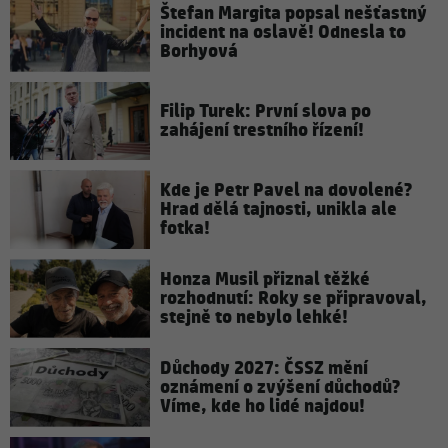
Štefan Margita popsal nešťastný
incident na oslavě! Odnesla to
Borhyová
Filip Turek: První slova po
zahájení trestního řízení!
Kde je Petr Pavel na dovolené?
Hrad dělá tajnosti, unikla ale
fotka!
Honza Musil přiznal těžké
rozhodnutí: Roky se připravoval,
stejně to nebylo lehké!
Důchody 2027: ČSSZ mění
oznámení o zvýšení důchodů?
Víme, kde ho lidé najdou!