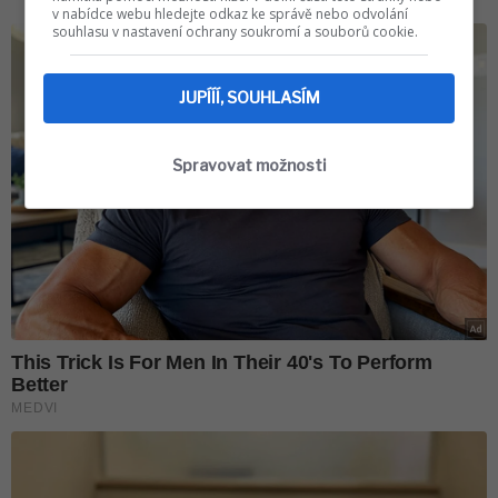
v nabídce webu hledejte odkaz ke správě nebo odvolání
souhlasu v nastavení ochrany soukromí a souborů cookie.
JUPÍÍÍ, SOUHLASÍM
Spravovat možnosti