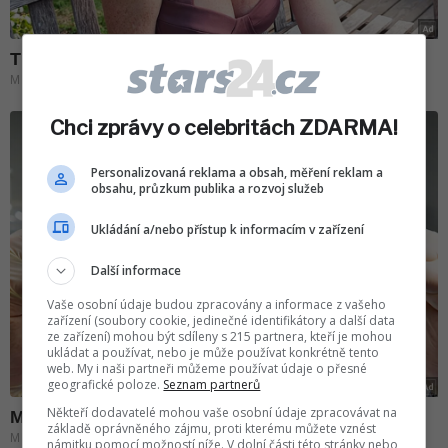
Chci zprávy o celebritách ZDARMA!
Personalizovaná reklama a obsah, měření reklam a
obsahu, průzkum publika a rozvoj služeb
Ukládání a/nebo přístup k informacím v zařízení
Další informace
Vaše osobní údaje budou zpracovány a informace z vašeho
zařízení (soubory cookie, jedinečné identifikátory a další data
ze zařízení) mohou být sdíleny s 215 partnera, kteří je mohou
ukládat a používat, nebo je může používat konkrétně tento
web. My i naši partneři můžeme používat údaje o přesné
geografické poloze.
Seznam partnerů
Někteří dodavatelé mohou vaše osobní údaje zpracovávat na
základě oprávněného zájmu, proti kterému můžete vznést
námitku pomocí možností níže. V dolní části této stránky nebo