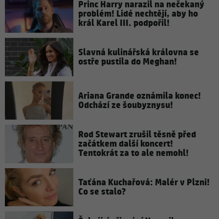
Princ Harry narazil na nečekaný
problém! Lidé nechtějí, aby ho
král Karel III. podpořil!
Slavná kulinářská královna se
ostře pustila do Meghan!
Ariana Grande oznámila konec!
Odchází ze šoubyznysu!
Rod Stewart zrušil těsně před
začátkem další koncert!
Tentokrát za to ale nemohl!
Taťána Kuchařová: Malér v Plzni!
Co se stalo?