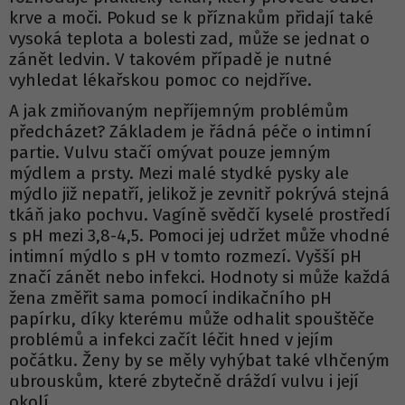
krve a moči. Pokud se k příznakům přidají také
vysoká teplota a bolesti zad, může se jednat o
zánět ledvin. V takovém případě je nutné
vyhledat lékařskou pomoc co nejdříve.
A jak zmiňovaným nepříjemným problémům
předcházet? Základem je řádná péče o intimní
partie. Vulvu stačí omývat pouze jemným
mýdlem a prsty. Mezi malé stydké pysky ale
mýdlo již nepatří, jelikož je zevnitř pokrývá stejná
tkáň jako pochvu. Vagíně svědčí kyselé prostředí
s pH mezi 3,8-4,5. Pomoci jej udržet může vhodné
intimní mýdlo s pH v tomto rozmezí. Vyšší pH
značí zánět nebo infekci. Hodnoty si může každá
žena změřit sama pomocí indikačního pH
papírku, díky kterému může odhalit spouštěče
problémů a infekci začít léčit hned v jejím
počátku. Ženy by se měly vyhýbat také vlhčeným
ubrouskům, které zbytečně dráždí vulvu i její
okolí.