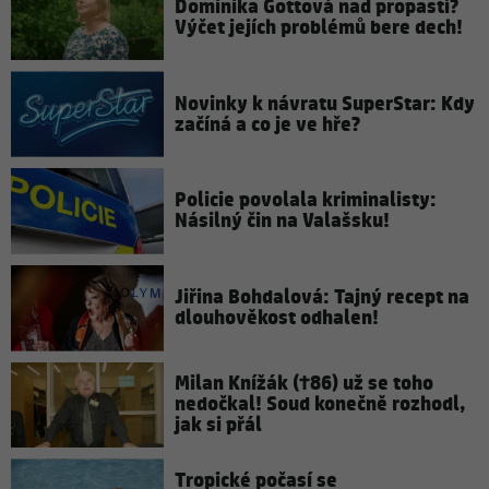
Dominika Gottová nad propastí?
Výčet jejích problémů bere dech!
Novinky k návratu SuperStar: Kdy
začíná a co je ve hře?
Policie povolala kriminalisty:
Násilný čin na Valašsku!
Jiřina Bohdalová: Tajný recept na
dlouhověkost odhalen!
Milan Knížák (†86) už se toho
nedočkal! Soud konečně rozhodl,
jak si přál
Tropické počasí se