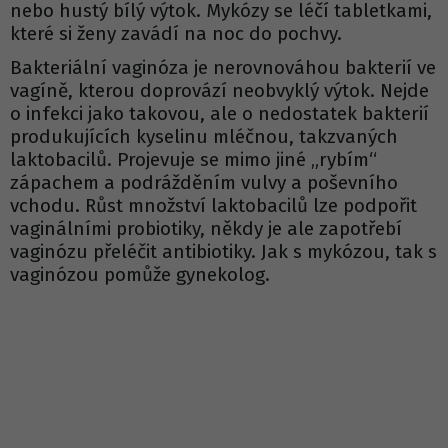
nebo hustý bílý výtok. Mykózy se léčí tabletkami,
které si ženy zavádí na noc do pochvy.
Bakteriální vaginóza je nerovnováhou bakterií ve
vagíně, kterou doprovází neobvyklý výtok. Nejde
o infekci jako takovou, ale o nedostatek bakterií
produkujících kyselinu mléčnou, takzvaných
laktobacilů. Projevuje se mimo jiné „rybím“
zápachem a podrážděním vulvy a poševního
vchodu. Růst množství laktobacilů lze podpořit
vaginálními probiotiky, někdy je ale zapotřebí
vaginózu přeléčit antibiotiky. Jak s mykózou, tak s
vaginózou pomůže gynekolog.