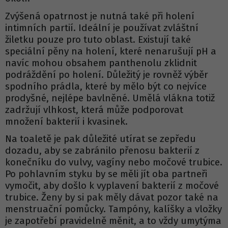
Zvýšená opatrnost je nutná také při holení
intimních partií. Ideální je používat zvláštní
žiletku pouze pro tuto oblast. Existují také
speciální pěny na holení, které nenarušují pH a
navíc mohou obsahem panthenolu zklidnit
podráždění po holení. Důležitý je rovněž výběr
spodního prádla, které by mělo být co nejvíce
prodyšné, nejlépe bavlněné. Umělá vlákna totiž
zadržují vlhkost, která může podporovat
množení bakterií i kvasinek.
Na toaletě je pak důležité utírat se zepředu
dozadu, aby se zabránilo přenosu bakterií z
konečníku do vulvy, vagíny nebo močové trubice.
Po pohlavním styku by se měli jít oba partneři
vymočit, aby došlo k vyplavení bakterií z močové
trubice. Ženy by si pak měly dávat pozor také na
menstruační pomůcky. Tampóny, kalíšky a vložky
je zapotřebí pravidelně měnit, a to vždy umytýma