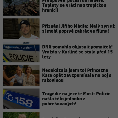
Předpověď počasí do neděle:
Teploty se vrátí nad tropickou
hranici!
Přiznání Jiřího Mádla: Malý syn už
si mohl poprvé zahrát ve filmu!
DNA pomohla objasnit pomníček!
Vražda v Karlíně se stala před 15
lety
Nedokázala jsem to! Princezna
Kate opět zavzpomínala na boj s
rakovinou
Tragédie na jezeře Most: Policie
našla tělo jednoho z
pohřešovaných!