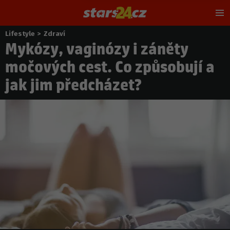
Hl
m
Lifestyle
>
Zdraví
Nacházíte
Mykózy, vaginózy i záněty
se
zde:
močových cest. Co způsobují a
jak jim předcházet?