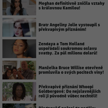
Meghan definitivně zničila vztahy
s královnou Kamilou!
Bratr Angeliny Jolie vystoupil s
překvapivým přiznáním!
Zendaya a Tom Holland
uspořádali soukromou oslavu
svatby. Za půl milionu dolarů!
Manželka Bruce Willise otevřeně
promluvila o svých pocitech viny!
Překvapivé přiznání Whoopi
Goldbergové: Do nejslavnějších
rolí ji původně vůbec nechtěli!