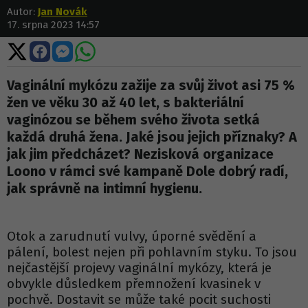
Autor:
Jan Novák
17. srpna 2023 14:57
Sdílet
Sdílet
Sdílet
Sdílet
na
na
na
na
X
Facebooku
Messengeru
WhatsApp
Vaginální mykózu zažije za svůj život asi 75 %
žen ve věku 30 až 40 let, s bakteriální
vaginózou se během svého života setká
každá druhá žena. Jaké jsou jejich příznaky? A
jak jim předcházet? Nezisková organizace
Loono v rámci své kampaně Dole dobrý radí,
jak správně na intimní hygienu.
Otok a zarudnutí vulvy, úporné svědění a
pálení, bolest nejen při pohlavním styku. To jsou
nejčastější projevy vaginální mykózy, která je
obvykle důsledkem přemnožení kvasinek v
pochvě. Dostavit se může také pocit suchosti