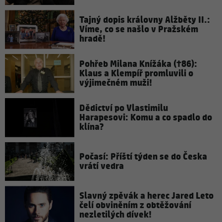
Tajný dopis královny Alžběty II.:
Víme, co se našlo v Pražském
hradě!
Pohřeb Milana Knížáka (†86):
Klaus a Klempíř promluvili o
výjimečném muži!
Dědictví po Vlastimilu
Harapesovi: Komu a co spadlo do
klína?
Počasí: Příští týden se do Česka
vrátí vedra
Slavný zpěvák a herec Jared Leto
čelí obviněním z obtěžování
nezletilých dívek!