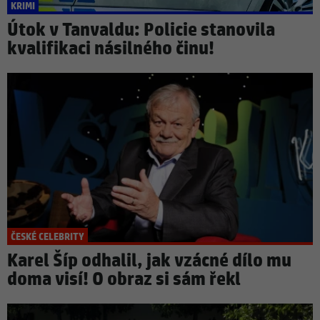
KRIMI
Útok v Tanvaldu: Policie stanovila
kvalifikaci násilného činu!
ČESKÉ CELEBRITY
Karel Šíp odhalil, jak vzácné dílo mu
doma visí! O obraz si sám řekl