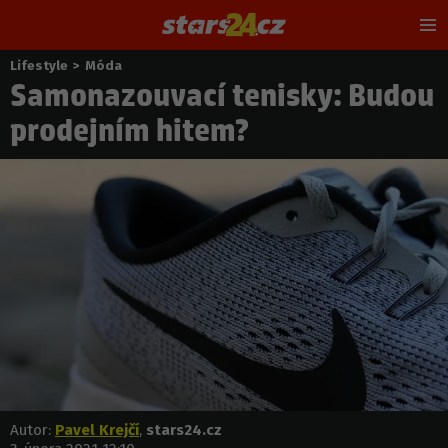
Hl
m
Lifestyle
>
Móda
Nacházíte
Samonazouvací tenisky: Budou
se
zde:
prodejním hitem?
Autor:
Pavel Krejčí
,
stars24.cz