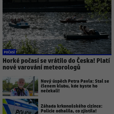
POČASÍ
Horké počasí se vrátilo do Česka! Platí
nové varování meteorologů
Nový úspěch Petra Pavla: Stal se
členem klubu, kde byste ho
nečekali!
Záhada krkonošského cizince:
Policie odhalila, co zjistila!