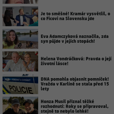
Je to směšné! Kramár vysvětlil, o
co Ficovi na Slovensku jde
Eva Adamczyková naznačila, zda
syn půjde v jejích stopách!
Helena Vondráčková: Pravda o její
životní lásce!
DNA pomohla objasnit pomníček!
Vražda v Karlíně se stala před 15
lety
Honza Musil přiznal těžké
rozhodnutí: Roky se připravoval,
stejně to nebylo lehké!