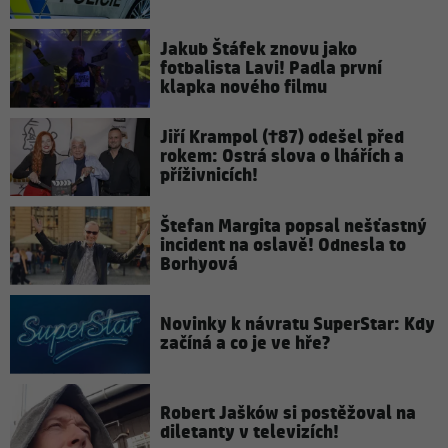
Jakub Štáfek znovu jako
fotbalista Lavi! Padla první
klapka nového filmu
Jiří Krampol (†87) odešel před
rokem: Ostrá slova o lhářích a
příživnicích!
Štefan Margita popsal nešťastný
incident na oslavě! Odnesla to
Borhyová
Novinky k návratu SuperStar: Kdy
začíná a co je ve hře?
Robert Jašków si postěžoval na
diletanty v televizích!