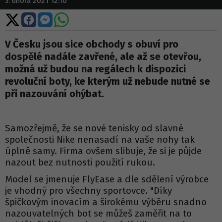
3. února 2021 12:10
Sdílet
Sdílet
Sdílet
Sdílet
na
na
na
na
X
Facebooku
Messengeru
WhatsApp
V Česku jsou sice obchody s obuví pro
dospělé nadále zavřené, ale až se otevřou,
možná už budou na regálech k dispozici
revoluční boty, ke kterým už nebude nutné se
při nazouvání ohýbat.
Samozřejmě, že se nové tenisky od slavné
společnosti Nike nenasadí na vaše nohy tak
úplně samy. Firma ovšem slibuje, že si je půjde
nazout bez nutnosti použití rukou.
Model se jmenuje FlyEase a dle sdělení výrobce
je vhodný pro všechny sportovce. "Díky
špičkovým inovacím a širokému výběru snadno
nazouvatelných bot se můžeš zaměřit na to