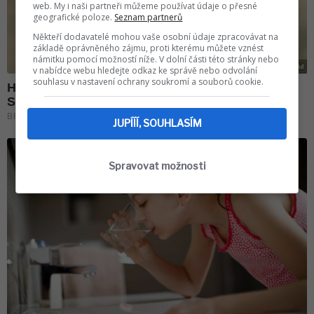
web. My i naši partneři můžeme používat údaje o přesné
geografické poloze.
Seznam partnerů
Někteří dodavatelé mohou vaše osobní údaje zpracovávat na
základě oprávněného zájmu, proti kterému můžete vznést
námitku pomocí možností níže. V dolní části této stránky nebo
v nabídce webu hledejte odkaz ke správě nebo odvolání
souhlasu v nastavení ochrany soukromí a souborů cookie.
JUPÍÍÍ, SOUHLASÍM
Spravovat možnosti