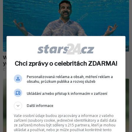
Chci zprávy o celebritách ZDARMA!
Personalizovaná reklama a obsah, měření reklam a
obsahu, průzkum publika a rozvoj služeb
Ukládání a/nebo přístup k informacím v zařízení
Další informace
Vaše osobní údaje budou zpracovány a informace z vašeho
zařízení (soubory cookie, jedinečné identifikátory a další data
ze zařízení) mohou být sdíleny s 215 partnera, kteří je mohou
ukládat a používat, nebo je může používat konkrétně tento