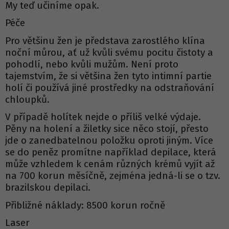
My teď učiníme opak.
Péče
Pro většinu žen je představa zarostlého klína
noční můrou, ať už kvůli svému pocitu čistoty a
pohodlí, nebo kvůli mužům. Není proto
tajemstvím, že si většina žen tyto intimní partie
holí či používá jiné prostředky na odstraňování
chloupků.
V případě holítek nejde o příliš velké výdaje.
Pěny na holení a žiletky sice něco stojí, přesto
jde o zanedbatelnou položku oproti jiným. Více
se do peněz promítne například depilace, která
může vzhledem k cenám různých krémů vyjít až
na 700 korun měsíčně, zejména jedná-li se o tzv.
brazilskou depilaci.
Přibližné náklady: 8500 korun ročně
Laser