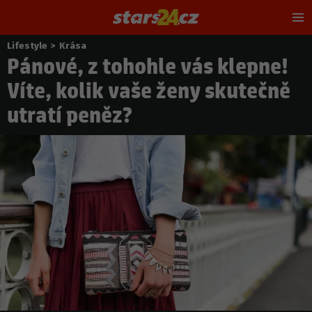
Hl
m
Lifestyle
>
Krása
Nacházíte
Pánové, z tohohle vás klepne!
se
zde:
Víte, kolik vaše ženy skutečně
utratí peněz?