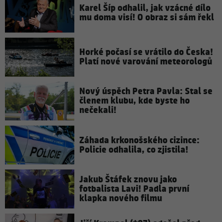
Karel Šíp odhalil, jak vzácné dílo
mu doma visí! O obraz si sám řekl
Horké počasí se vrátilo do Česka!
Platí nové varování meteorologů
Nový úspěch Petra Pavla: Stal se
členem klubu, kde byste ho
nečekali!
Záhada krkonošského cizince:
Policie odhalila, co zjistila!
Jakub Štáfek znovu jako
fotbalista Lavi! Padla první
klapka nového filmu