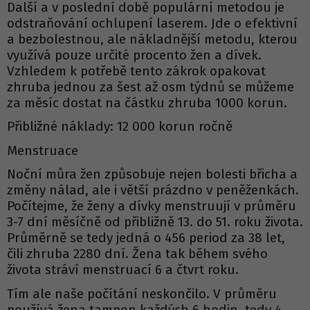
Další a v poslední době populární metodou je
odstraňování ochlupení laserem. Jde o efektivní
a bezbolestnou, ale nákladnější metodu, kterou
využívá pouze určité procento žen a dívek.
Vzhledem k potřebě tento zákrok opakovat
zhruba jednou za šest až osm týdnů se můžeme
za měsíc dostat na částku zhruba 1000 korun.
Přibližné náklady: 12 000 korun ročně
Menstruace
Noční můra žen způsobuje nejen bolesti břicha a
změny nálad, ale i větší prázdno v peněženkách.
Počítejme, že ženy a dívky menstruují v průměru
3-7 dní měsíčně od přibližně 13. do 51. roku života.
Průměrně se tedy jedná o 456 period za 38 let,
čili zhruba 2280 dní. Žena tak během svého
života stráví menstruací 6 a čtvrt roku.
Tím ale naše počítání neskončilo. V průměru
používá žena tampon každých 6 hodin, tedy 4