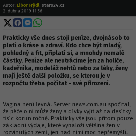
Autor:
Libor Frýdl
,
stars24.cz
2. dubna 2019 11:56
Sdílet
Sdílet
Sdílet
Sdílet
na
na
na
na
X
Facebooku
Messengeru
WhatsApp
Prakticky vše dnes stojí peníze, dvojnásob to
platí o kráse a zdraví. Kdo chce být mladý,
pohledný a fit, připlatí si, a mnohdy nemalé
částky. Peníze ale neutrácíme jen za holiče,
kadeřníka, modeláž nehtů nebo za léky, ženy
mají ještě další položku, se kterou je v
rozpočtu třeba počítat - své přirození.
Vagina není levná. Server news.com.au spočítal,
že péče o ni může ženy a dívky vyjít až na desítky
tisíc korun ročně. Prakticky vše jsou přitom pouze
základní výdaje, které vynaloží většina žen v
rozvinutých zemí, jen nad nimi moc nepřemýšlí.