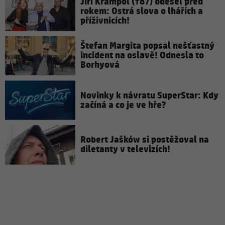
Jiří Krampol (†87) odešel před
rokem: Ostrá slova o lhářích a
příživnicích!
Štefan Margita popsal nešťastný
incident na oslavě! Odnesla to
Borhyová
Novinky k návratu SuperStar: Kdy
začíná a co je ve hře?
Robert Jašków si postěžoval na
diletanty v televizích!