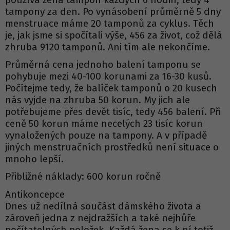
tampony za den. Po vynásobení průměrně 5 dny
menstruace máme 20 tamponů za cyklus. Těch
je, jak jsme si spočítali výše, 456 za život, což dělá
zhruba 9120 tamponů. Ani tím ale nekončíme.
Průměrná cena jednoho balení tamponu se
pohybuje mezi 40-100 korunami za 16-30 kusů.
Počítejme tedy, že balíček tamponů o 20 kusech
nás vyjde na zhruba 50 korun. My jich ale
potřebujeme přes devět tisíc, tedy 456 balení. Při
ceně 50 korun máme necelých 23 tisíc korun
vynaložených pouze na tampony. A v případě
jiných menstruačních prostředků není situace o
mnoho lepší.
Přibližné náklady: 600 korun ročně
Antikoncepce
Dnes už nedílná součást dámského života a
zároveň jedna z nejdražších a také nejhůře
počítatelných položek. Každá žena se k ní totiž