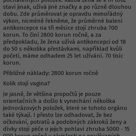
staví jinak, užívá jiné značky a po různě dlouhou
dobu. Zde průměrovat je opravdu mimořádný
výkon, nicméně řekněme, že průměrné balení
antikoncepce na tři měsíce stojí zhruba 700
korun. To činí 2800 korun ročně, a za
předpokladu, že žena užívá antikoncepci od 18
do 50 s několika přestávkami, například kvůli
početí, máme odhadem 25 let užívání. 70 tisíc
korun.
Přibližné náklady: 2800 korun ročně
Kolik stojí vagina?
Je jasně, že většina propočtů je pouze
orientačních a došlo k vynechání několika
jednorázových položek, které se tohoto orgánu
také týkají. I přesto lze odhadovat, že bez
očkování, potratů a podobných zákroků ženy a
dívky stojí péče o jejich pohlaví zhruba 5000 - 15
000 korun ročně v závislosti na používaných