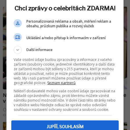
Chci zprávy o celebritách ZDARMA!
Personalizovaná reklama a obsah, měření reklam a
obsahu, průzkum publika a rozvoj služeb
Ukládání a/nebo přístup k informacím v zařízení
Další informace
Vaše osobní údaje budou zpracovány a informace z vašeho
zařízení (soubory cookie, jedinečné identifikátory a další data
ze zařízení) mohou být sdíleny s 215 partnera, kteří je mohou
ukládat a používat, nebo je může používat konkrétně tento
web. My i naši partneři můžeme používat údaje o přesné
geografické poloze.
Seznam partnerů
Někteří dodavatelé mohou vaše osobní údaje zpracovávat na
základě oprávněného zájmu, proti kterému můžete vznést
námitku pomocí možností níže. V dolní části této stránky nebo
v nabídce webu hledejte odkaz ke správě nebo odvolání
souhlasu v nastavení ochrany soukromí a souborů cookie.
JUPÍÍÍ, SOUHLASÍM