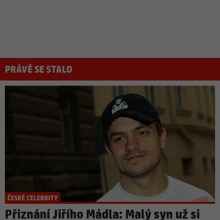
PRÁVĚ SE STALO
ČESKÉ CELEBRITY
Přiznání Jiřího Mádla: Malý syn už si