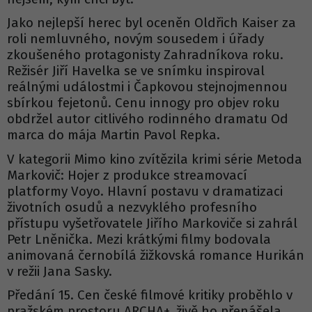
Jako nejlepší herec byl oceněn Oldřich Kaiser za
roli nemluvného, novým sousedem i úřady
zkoušeného protagonisty Zahradníkova roku.
Režisér Jiří Havelka se ve snímku inspiroval
reálnými událostmi i Čapkovou stejnojmennou
sbírkou fejetonů. Cenu innogy pro objev roku
obdržel autor citlivého rodinného dramatu Od
marca do mája Martin Pavol Repka.
V kategorii Mimo kino zvítězila krimi série Metoda
Markovič: Hojer z produkce streamovací
platformy Voyo. Hlavní postavu v dramatizaci
životních osudů a nezvyklého profesního
přístupu vyšetřovatele Jiřího Markoviče si zahrál
Petr Lněnička. Mezi krátkými filmy bodovala
animovaná černobílá žižkovská romance Hurikán
v režii Jana Sasky.
Předání 15. Cen české filmové kritiky proběhlo v
pražském prostoru ARCHA+, živě ho přenášela