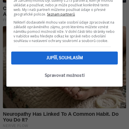
ze zařízení) mohou být sdíleny s 215 partnera, kteří je mohou
ukládat a používat, nebo je může používat konkrétně tento
web. My i naši partneři můžeme používat údaje o přesné
geografické poloze.
Seznam partnerů
Někteří dodavatelé mohou vaše osobní údaje zpracovávat na
základě oprávněného zájmu, proti kterému můžete vznést
námitku pomocí možností níže. V dolní části této stránky nebo
v nabídce webu hledejte odkaz ke správě nebo odvolání
souhlasu v nastavení ochrany soukromí a souborů cookie.
JUPÍÍÍ, SOUHLASÍM
Spravovat možnosti