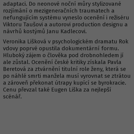
adaptaci. Do neonové noční můry stylizované
rozjímání o mezigeneračních traumatech a
nefungujícím systému vyneslo ocenění i režiséru
Viktoru Taušovi a autorovi production designu a
návrhů kostýmů Janu Kadlecovi.
Veronika Lišková v psychologickém dramatu Rok
vdovy poprvé opustila dokumentární formu.
Hluboký zájem o člověka pod drobnohledem jí
ale zůstal. Ocenění české kritiky získala Pavla
Beretová za ztvárnění titulní role ženy, která se
po náhlé smrti manžela musí vyrovnat se ztrátou
a zároveň překonat útrapy kupící se byrokracie.
Cenu převzal také Eugen Liška za nejlepší
scénář.