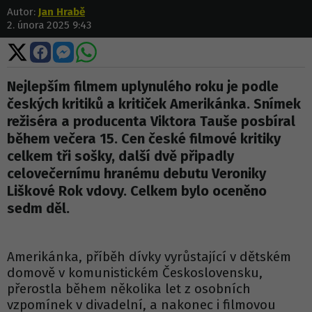
Autor:
Jan Hrabě
2. února 2025 9:43
Sdílet
Sdílet
Sdílet
Sdílet
na
na
na
na
X
Facebooku
Messengeru
WhatsApp
Nejlepším filmem uplynulého roku je podle
českých kritiků a kritiček Amerikánka. Snímek
režiséra a producenta Viktora Tauše posbíral
během večera 15. Cen české filmové kritiky
celkem tři sošky, další dvě připadly
celovečernímu hranému debutu Veroniky
Liškové Rok vdovy. Celkem bylo oceněno
sedm děl.
Amerikánka, příběh dívky vyrůstající v dětském
domově v komunistickém Československu,
přerostla během několika let z osobních
vzpomínek v divadelní, a nakonec i filmovou