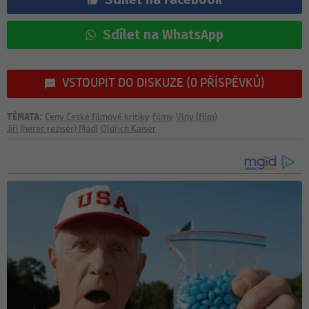
Sdílet na WhatsApp
VSTOUPIT DO DISKUZE (0 PŘÍSPĚVKŮ)
TÉMATA:
Ceny České filmové kritiky
filmy
Vlny (film)
Jiří (herec režisér) Mádl
Oldřich Kaiser