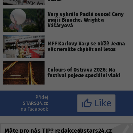
Vary vyhrálo Padlé ovoce! Ceny
mají i Binoche, Wright a
Vášáryová
MFF Karlovy Vary se blíží! Jedna
věc nemůže chybět ani letos
Colours of Ostrava 2026: Na
festival pojede speciální vlak!
Přidej
Like
STARS24.cz
na Facebook
Máte pro nás TIP?
redakce@stars24.cz