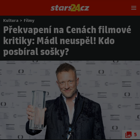
Hl
m
Kultura
>
Filmy
Nacházíte
Překvapení na Cenách filmové
se
zde:
kritiky: Mádl neuspěl! Kdo
posbíral sošky?
5