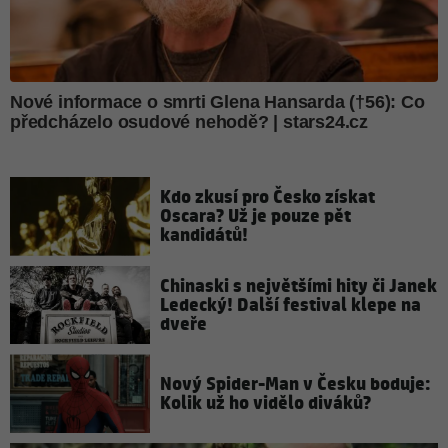
Kdo zkusí pro Česko získat
Oscara? Už je pouze pět
kandidátů!
Chinaski s největšími hity či Janek
Ledecký! Další festival klepe na
dveře
Nový Spider-Man v Česku boduje:
Kolik už ho vidělo diváků?