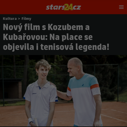
Hl
m
Kultura
>
Filmy
Nacházíte
Nový film s Kozubem a
se
zde:
Kubařovou: Na place se
objevila i tenisová legenda!