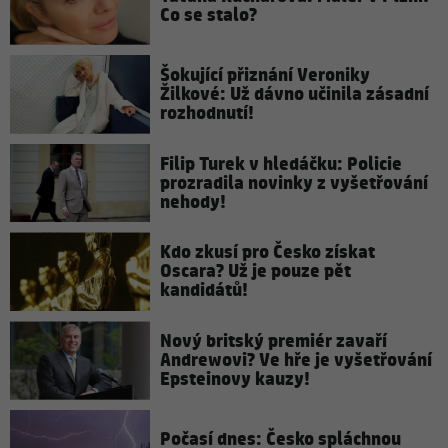
Co se stalo?
Šokující přiznání Veroniky
Žilkové: Už dávno učinila zásadní
rozhodnutí!
Filip Turek v hledáčku: Policie
prozradila novinky z vyšetřování
nehody!
Kdo zkusí pro Česko získat
Oscara? Už je pouze pět
kandidátů!
Nový britský premiér zavaří
Andrewovi? Ve hře je vyšetřování
Epsteinovy kauzy!
Počasí dnes: Česko spláchnou