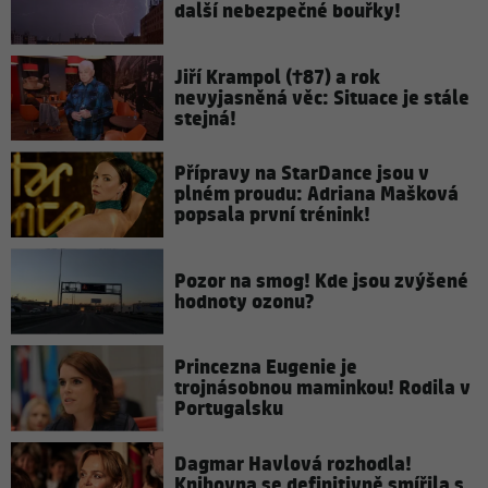
další nebezpečné bouřky!
Jiří Krampol (†87) a rok
nevyjasněná věc: Situace je stále
stejná!
Přípravy na StarDance jsou v
plném proudu: Adriana Mašková
popsala první trénink!
Pozor na smog! Kde jsou zvýšené
hodnoty ozonu?
Princezna Eugenie je
trojnásobnou maminkou! Rodila v
Portugalsku
Dagmar Havlová rozhodla!
Knihovna se definitivně smířila s