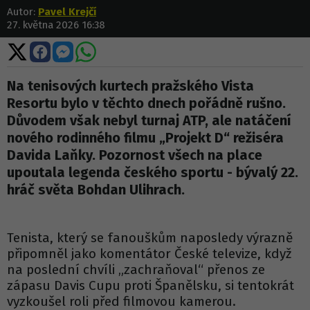
Autor:
Pavel Krejčí
27. května 2026 16:38
Sdílet
Sdílet
Sdílet
Sdílet
na
na
na
na
X
Facebooku
Messengeru
WhatsApp
Na tenisových kurtech pražského Vista
Resortu bylo v těchto dnech pořádně rušno.
Důvodem však nebyl turnaj ATP, ale natáčení
nového rodinného filmu „Projekt D“ režiséra
Davida Laňky. Pozornost všech na place
upoutala legenda českého sportu - bývalý 22.
hráč světa Bohdan Ulihrach.
Tenista, který se fanouškům naposledy výrazně
připomněl jako komentátor České televize, když
na poslední chvíli „zachraňoval“ přenos ze
zápasu Davis Cupu proti Španělsku, si tentokrát
vyzkoušel roli před filmovou kamerou.