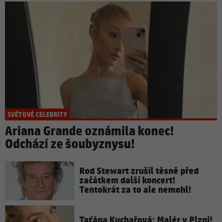
SVĚTOVÉ CELEBRITY
Ariana Grande oznámila konec!
Odchází ze šoubyznysu!
Rod Stewart zrušil těsně před
začátkem další koncert!
Tentokrát za to ale nemohl!
Taťána Kuchařová: Malér v Plzni!