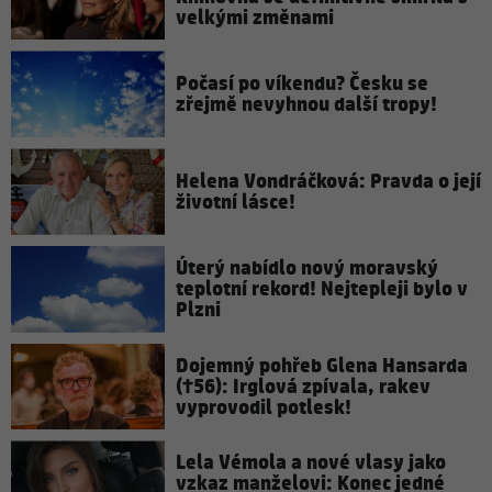
velkými změnami
Počasí po víkendu? Česku se
zřejmě nevyhnou další tropy!
Helena Vondráčková: Pravda o její
životní lásce!
Úterý nabídlo nový moravský
teplotní rekord! Nejtepleji bylo v
Plzni
Dojemný pohřeb Glena Hansarda
(†56): Irglová zpívala, rakev
vyprovodil potlesk!
Lela Vémola a nové vlasy jako
vzkaz manželovi: Konec jedné