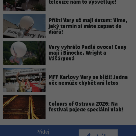
televize nám to vysvětluje!
Příští Vary už mají datum: Víme,
jaký termín si máte zapsat do
diářů!
Vary vyhrálo Padlé ovoce! Ceny
mají i Binoche, Wright a
Vášáryová
MFF Karlovy Vary se blíží! Jedna
věc nemůže chybět ani letos
Colours of Ostrava 2026: Na
festival pojede speciální vlak!
Přidej