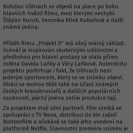
Bohdan Ulihrach se objevil na place po boku
hlavních hvězd filmu, mezi kterými nechybí
Štěpán Kozub, Veronika Khek Kubařová a další
známá jména.
Příběh filmu „Projekt D“ má silný reálný základ.
Scénář je inspirován skutečnými událostmi a
předlohou pro hlavní postavy se stala přímo
rodina Davida Laňky a Věry Laňkové. Autenticitu
projektu podtrhuje i fakt, že Ulihrach není
jediným sportovcem, který se ve snímku objeví.
Diváci se mohou těšit také na účast známých
českých krasobruslařů a dalších populárních
osobností, jejichž jména zatím produkce tají.
Za projektem stojí silní partneři. Film vzniká ve
spolupráci s TV Nova, distribuci do kin zajistí
Bontonfilm a očekává se také jeho uvedení na
platformě Netflix. Slavnostní premiéra snímku je