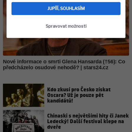
JUPÍÍÍ, SOUHLASÍM
Spravovat možnosti
Kdo zkusí pro Česko získat
Oscara? Už je pouze pět
kandidátů!
Chinaski s největšími hity či Janek
Ledecký! Další festival klepe na
dveře