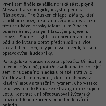
První semifinále zahájila norská zástupkyně
Alessandra s energickým vystoupením.
Následovali The Busker, chlapci z Malty, kteří
vsadili na show, nikoliv na věrohodnost. Jako
třetí se ukázal srbský talent Luke Black s
poměrně nevýrazným hlasovým projevem.
Lotyšští Sudden Lights jako první hrábli na
pódiu do kytar a oproti předchůdům si více
zakládali na tom, aby jim diváci uveřili, že jsou
opravdovými hudebníky.
Portugalsko reprezentovala zpěvačka Mimicat, a
to velmi důstojně, protože vsadila na to, co je její
zemi z hudebního hlediska blízké. Irští Wild
Youth vsadili na hymnu, která kombinovala
klavírní motiv s tanečním rytmem. Chorvatsko
letos vyslalo do Eurovize extravagantní skupinu
Let 3. Kontrast k ní představoval švýcarský
muzikant Remo Forrer s pomalou klavírní
baladou.