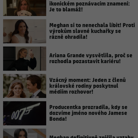
ikonickém poznávacím znamení:
Je to blamáž!
Meghan si to nenechala líbit! Proti
výrokům slavné kuchařky se
rázně ohradila!
Ariana Grande vysvětlila, proč se
rozhodla pozastavit kariéru!
Vzácný moment: Jeden z členů
královské rodiny poskytnul
médiím rozhovor!
Producentka prozradila, kdy se
dozvíme jméno nového Jamese
Bonda!
Meghan definitivně zničila vztahy