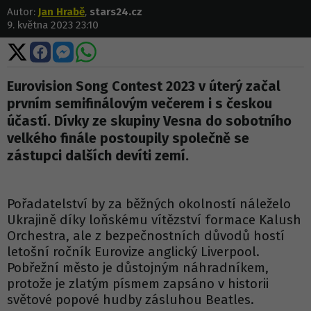
Autor:
Jan Hrabě
,
stars24.cz
9. května 2023 23:10
Sdílet
Sdílet
Sdílet
Sdílet
na
na
na
na
X
Facebooku
Messengeru
WhatsApp
Eurovision Song Contest 2023 v úterý začal
prvním semifinálovým večerem i s českou
účastí. Dívky ze skupiny Vesna do sobotního
velkého finále postoupily společně se
zástupci dalších devíti zemí.
Pořadatelství by za běžných okolností náleželo
Ukrajině díky loňskému vítězství formace Kalush
Orchestra, ale z bezpečnostních důvodů hostí
letošní ročník Eurovize anglický Liverpool.
Pobřežní město je důstojným náhradníkem,
protože je zlatým písmem zapsáno v historii
světové popové hudby zásluhou Beatles.