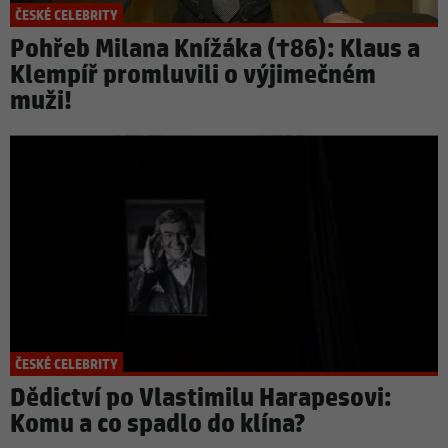
ČESKÉ CELEBRITY
Pohřeb Milana Knížáka (†86): Klaus a
Klempíř promluvili o výjimečném
muži!
ČESKÉ CELEBRITY
Dědictví po Vlastimilu Harapesovi:
Komu a co spadlo do klína?