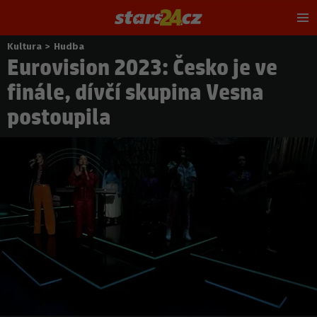
Hl
m
Kultura
>
Hudba
Nacházíte
Eurovision 2023: Česko je ve
se
zde:
finále, dívčí skupina Vesna
postoupila