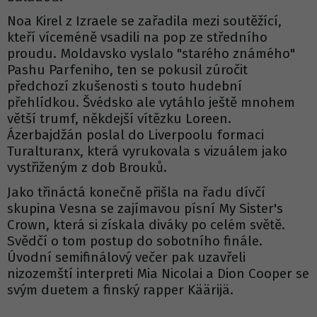
Noa Kirel z Izraele se zařadila mezi soutěžící,
kteří víceméně vsadili na pop ze středního
proudu. Moldavsko vyslalo "starého známého"
Pashu Parfeniho, ten se pokusil zúročit
předchozí zkušenosti s touto hudební
přehlídkou. Švédsko ale vytáhlo ještě mnohem
větší trumf, někdejší vítězku Loreen.
Ázerbajdžán poslal do Liverpoolu formaci
Turalturanx, která vyrukovala s vizuálem jako
vystřiženým z dob Brouků.
Jako třináctá konečně přišla na řadu dívčí
skupina Vesna se zajímavou písní My Sister's
Crown, která si získala diváky po celém světě.
Svědčí o tom postup do sobotního finále.
Úvodní semifinálový večer pak uzavřeli
nizozemští interpreti Mia Nicolai a Dion Cooper se
svým duetem a finský rapper Käärijä.