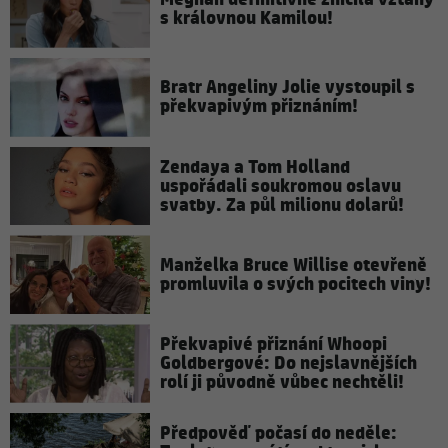
s královnou Kamilou!
Bratr Angeliny Jolie vystoupil s
překvapivým přiznáním!
Zendaya a Tom Holland
uspořádali soukromou oslavu
svatby. Za půl milionu dolarů!
Manželka Bruce Willise otevřeně
promluvila o svých pocitech viny!
Překvapivé přiznání Whoopi
Goldbergové: Do nejslavnějších
rolí ji původně vůbec nechtěli!
Předpověď počasí do neděle: