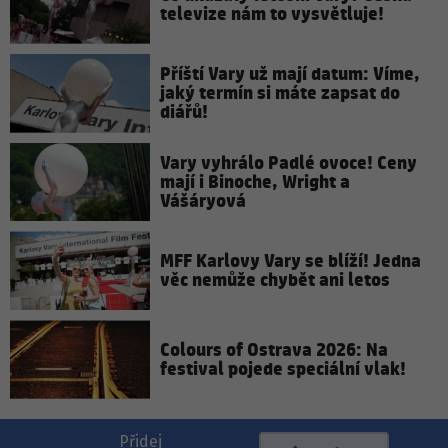
televize nám to vysvětluje!
Příští Vary už mají datum: Víme,
jaký termín si máte zapsat do
diářů!
Vary vyhrálo Padlé ovoce! Ceny
mají i Binoche, Wright a
Vášáryová
MFF Karlovy Vary se blíží! Jedna
věc nemůže chybět ani letos
Colours of Ostrava 2026: Na
festival pojede speciální vlak!
Přidej