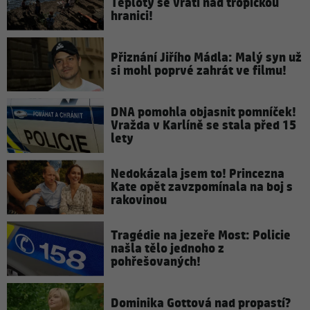
Teploty se vrátí nad tropickou
hranici!
Přiznání Jiřího Mádla: Malý syn už
si mohl poprvé zahrát ve filmu!
DNA pomohla objasnit pomníček!
Vražda v Karlíně se stala před 15
lety
Nedokázala jsem to! Princezna
Kate opět zavzpomínala na boj s
rakovinou
Tragédie na jezeře Most: Policie
našla tělo jednoho z
pohřešovaných!
Dominika Gottová nad propastí?