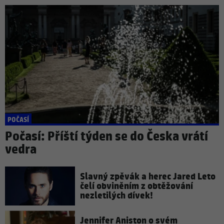
POČASÍ
Počasí: Příští týden se do Česka vrátí
vedra
Slavný zpěvák a herec Jared Leto
čelí obviněním z obtěžování
nezletilých dívek!
Jennifer Aniston o svém