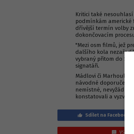
Kritici také nesouhlasí
podmínkám americké fi
dřívější termín volby 
dokončovacím proces
"Mezi osm filmů, jež 
dalšího kola nezařadilo
vybraný přitom do San
signatáři.
Mádlovi či Marhoulovi 
návodné doporučení, pr
nemístné, nevyžádané 
konstatovali a vyzval
Sdílet na Facebook
VSTOUP