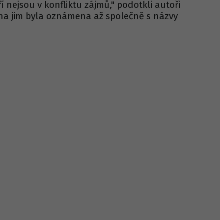
í nejsou v konfliktu zájmů," podotkli autoři
ěna jim byla oznámena až společně s názvy