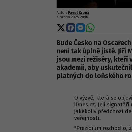
Autor:
Pavel Krejčí
7. srpna 2025 20:16
Sdílet
Sdílet
Sdílet
Sdílet
na
na
na
na
X
Facebooku
Messengeru
WhatsApp
Bude Česko na Oscarech
není tak úplně jisté. Jiř
jsou mezi režiséry, kteří
akademii, aby uskutečni
platných do loňského ro
O výzvě, která se objev
iDnes.cz. Její signatá
jakékoliv předchozí d
veřejností.
"Prezidium rozhodlo, ž