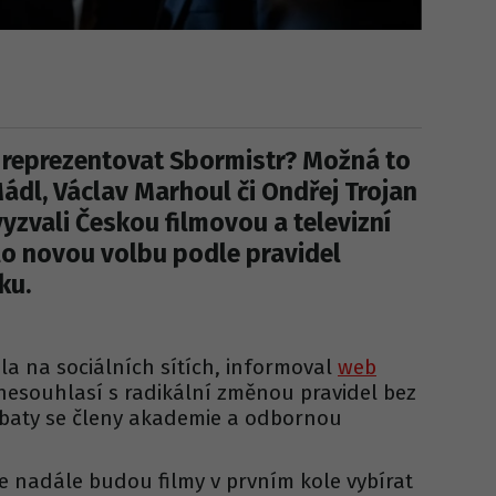
 reprezentovat Sbormistr? Možná to
í Mádl, Václav Marhoul či Ondřej Trojan
 vyzvali Českou filmovou a televizní
lo novou volbu podle pravidel
ku.
ila na sociálních sítích, informoval
web
ři nesouhlasí s radikální změnou pravidel bez
ebaty se členy akademie a odbornou
e nadále budou filmy v prvním kole vybírat