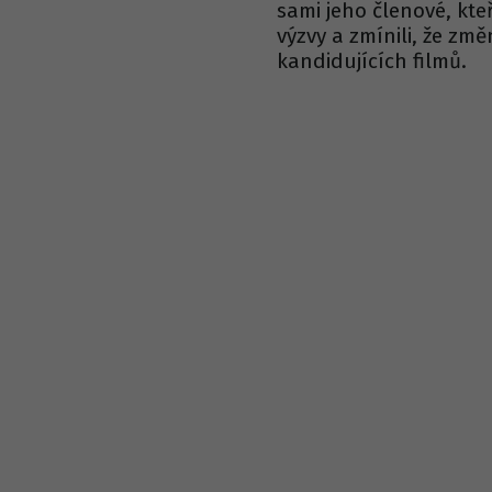
sami jeho členové, kteř
výzvy a zmínili, že zm
kandidujících filmů.