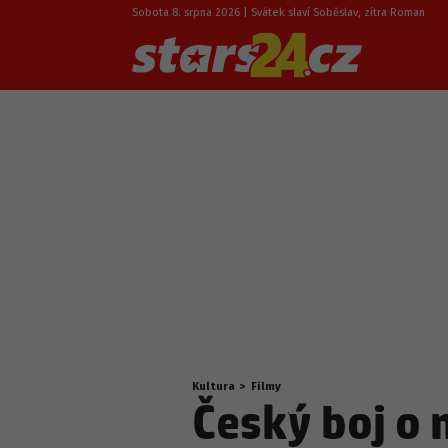
Sobota 8. srpna 2026 | Svátek slaví Soběslav, zítra Roman
Kultura
>
Filmy
Nacházíte
Český boj o 
se
zde: