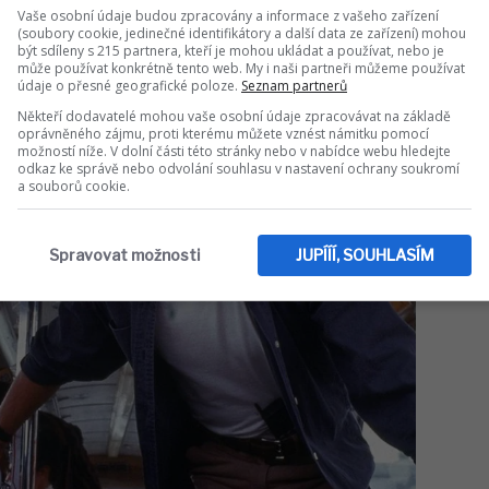
Vaše osobní údaje budou zpracovány a informace z vašeho zařízení
(soubory cookie, jedinečné identifikátory a další data ze zařízení) mohou
být sdíleny s 215 partnera, kteří je mohou ukládat a používat, nebo je
může používat konkrétně tento web. My i naši partneři můžeme používat
údaje o přesné geografické poloze.
Seznam partnerů
Někteří dodavatelé mohou vaše osobní údaje zpracovávat na základě
oprávněného zájmu, proti kterému můžete vznést námitku pomocí
možností níže. V dolní části této stránky nebo v nabídce webu hledejte
odkaz ke správě nebo odvolání souhlasu v nastavení ochrany soukromí
a souborů cookie.
Spravovat možnosti
JUPÍÍÍ, SOUHLASÍM