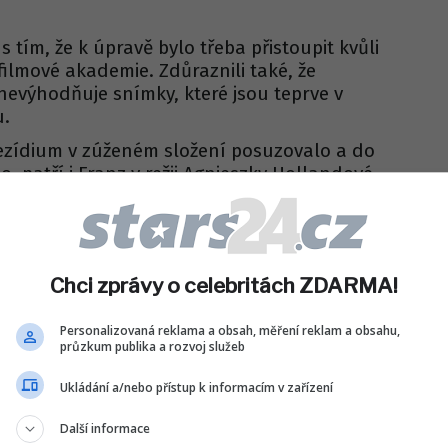
 s tím, že k úpravě bylo třeba přistoupit kvůli
lmové akademie. Zdůraznili také, že
znevýhodňuje snímky, které jsou teprve v
u.
prezídium v zúženém složení posuzovalo a do
, patří i Franz v režii Agnieszky Hollandové,
 Sebastianu a Toronta," připomněli
vadí i to, že členové akademie dostali
o který film mají hlasovat. "To je zcela
Chci zprávy o celebritách ZDARMA!
a může daný film spíše poškodit,"
i ke svolání mimořádné valné hromady.
Personalizovaná reklama a obsah, měření reklam a obsahu,
průzkum publika a rozvoj služeb
Sdílet na WhatsApp
Ukládání a/nebo přístup k informacím v zařízení
Další informace
IT DO DISKUZE (0 PŘÍSPĚVKŮ)