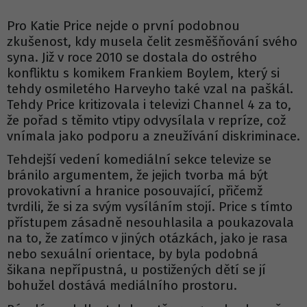
Pro Katie Price nejde o první podobnou
zkušenost, kdy musela čelit zesměšňování svého
syna. Již v roce 2010 se dostala do ostrého
konfliktu s komikem Frankiem Boylem, který si
tehdy osmiletého Harveyho také vzal na paškál.
Tehdy Price kritizovala i televizi Channel 4 za to,
že pořad s těmito vtipy odvysílala v repríze, což
vnímala jako podporu a zneužívání diskriminace.
Tehdejší vedení komediální sekce televize se
bránilo argumentem, že jejich tvorba má být
provokativní a hranice posouvající, přičemž
tvrdili, že si za svým vysíláním stojí. Price s tímto
přístupem zásadně nesouhlasila a poukazovala
na to, že zatímco v jiných otázkách, jako je rasa
nebo sexuální orientace, by byla podobná
šikana nepřípustná, u postižených dětí se jí
bohužel dostává mediálního prostoru.