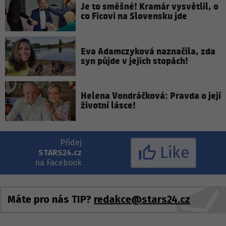
Je to směšné! Kramár vysvětlil, o
co Ficovi na Slovensku jde
Eva Adamczyková naznačila, zda
syn půjde v jejích stopách!
Helena Vondráčková: Pravda o její
životní lásce!
Přidej
Like
STARS24.cz
na Facebook
Máte pro nás TIP?
redakce@stars24.cz