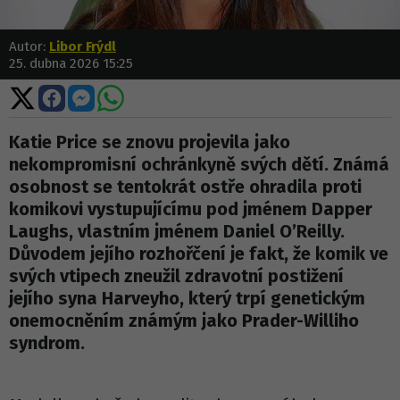
Autor:
Libor Frýdl
25. dubna 2026 15:25
Sdílet
Sdílet
Sdílet
Sdílet
na
na
na
na
X
Facebooku
Messengeru
WhatsApp
Katie Price se znovu projevila jako
nekompromisní ochránkyně svých dětí. Známá
osobnost se tentokrát ostře ohradila proti
komikovi vystupujícímu pod jménem Dapper
Laughs, vlastním jménem Daniel O’Reilly.
Důvodem jejího rozhořčení je fakt, že komik ve
svých vtipech zneužil zdravotní postižení
jejího syna Harveyho, který trpí genetickým
onemocněním známým jako Prader-Williho
syndrom.