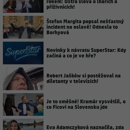
rokem: Ostrá slova o lhářích a
příživnicích!
Štefan Margita popsal nešťastný
incident na oslavě! Odnesla to
Borhyová
Novinky k návratu SuperStar: Kdy
začíná a co je ve hře?
Robert Jašków si postěžoval na
diletanty v televizích!
Je to směšné! Kramár vysvětlil, o
co Ficovi na Slovensku jde
Eva Adamczyková naznačila, zda