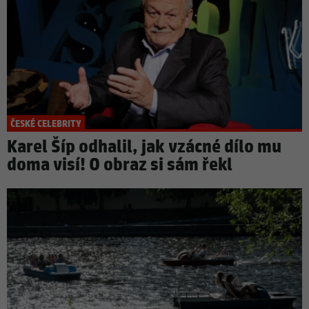
ČESKÉ CELEBRITY
Karel Šíp odhalil, jak vzácné dílo mu
doma visí! O obraz si sám řekl