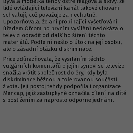
Bývalá modelka tehdy ostře reagovala slovy, že
lidé ovládající televizní kanál takové chování
schvalují, což považuje za nechutné.
Upozorňovala, že ani probíhající vyšetřování
úřadem Ofcom po prvním vysílání nedokázalo
televizi odradit od dalšího šíření těchto
materiálů. Podle ní nešlo o útok na její osobu,
ale o zásadní otázku diskriminace.
Price zdůrazňovala, že vysíláním těchto
vulgárních komentářů o jejím synovi se televize
snažila vrátit společnost do éry, kdy byla
diskriminace běžnou a tolerovanou součástí
života. Její postoj tehdy podpořila i organizace
Mencap, jejíž zástupkyně označila cílení na dítě
s postižením za naprosto odporné jednání.