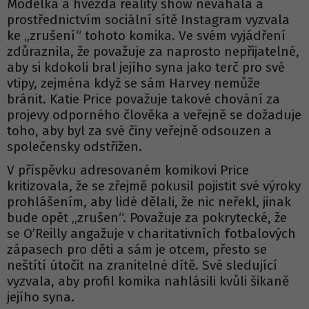
Modelka a hvězda reality show neváhala a
prostřednictvím sociální sítě Instagram vyzvala
ke „zrušení“ tohoto komika. Ve svém vyjádření
zdůraznila, že považuje za naprosto nepřijatelné,
aby si kdokoli bral jejího syna jako terč pro své
vtipy, zejména když se sám Harvey nemůže
bránit. Katie Price považuje takové chování za
projevy odporného člověka a veřejně se dožaduje
toho, aby byl za své činy veřejně odsouzen a
společensky odstřižen.
V příspěvku adresovaném komikovi Price
kritizovala, že se zřejmě pokusil pojistit své výroky
prohlášením, aby lidé dělali, že nic neřekl, jinak
bude opět „zrušen“. Považuje za pokrytecké, že
se O’Reilly angažuje v charitativních fotbalových
zápasech pro děti a sám je otcem, přesto se
neštítí útočit na zranitelné dítě. Své sledující
vyzvala, aby profil komika nahlásili kvůli šikaně
jejího syna.