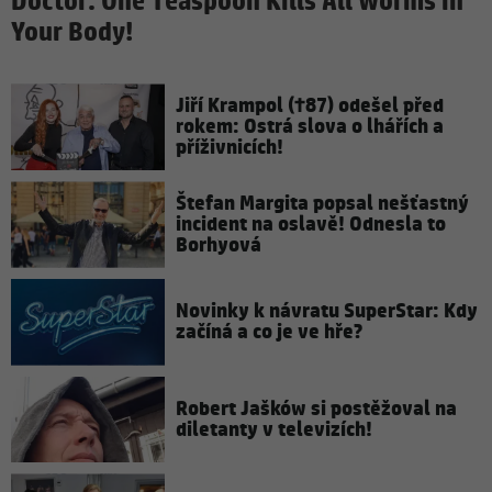
Doctor: One Teaspoon Kills All Worms in
Your Body!
Jiří Krampol (†87) odešel před
rokem: Ostrá slova o lhářích a
příživnicích!
Štefan Margita popsal nešťastný
incident na oslavě! Odnesla to
Borhyová
Novinky k návratu SuperStar: Kdy
začíná a co je ve hře?
Robert Jašków si postěžoval na
diletanty v televizích!