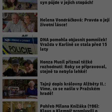
syn půjde v jejích stopách!
Helena Vondráčková: Pravda o její
životní lásce!
DNA pomohla objasnit pomníček!
Vražda v Karlíně se stala před 15
lety
Honza Musil přiznal těžké
rozhodnutí: Roky se připravoval,
stejně to nebylo lehké!
Tajný dopis královny Alžběty II.:
Víme, co se našlo v Pražském
hradě!
Pohřeb Milana Knížáka (†86):
Klaus a Klempíř promluvili o