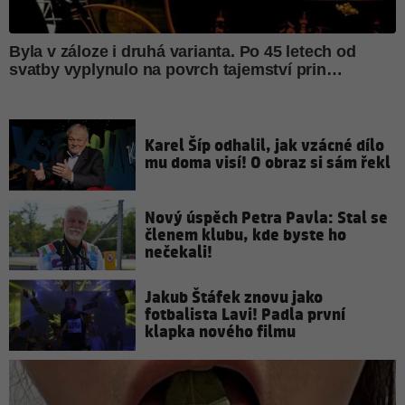
Karel Šíp odhalil, jak vzácné dílo
mu doma visí! O obraz si sám řekl
Nový úspěch Petra Pavla: Stal se
členem klubu, kde byste ho
nečekali!
Jakub Štáfek znovu jako
fotbalista Lavi! Padla první
klapka nového filmu