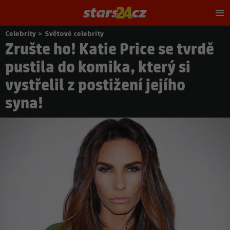
Hl
m
Celebrity
>
Světové celebrity
Nacházíte
Zrušte ho! Katie Price se tvrdě
se
zde:
pustila do komika, který si
vystřelil z postižení jejího
syna!