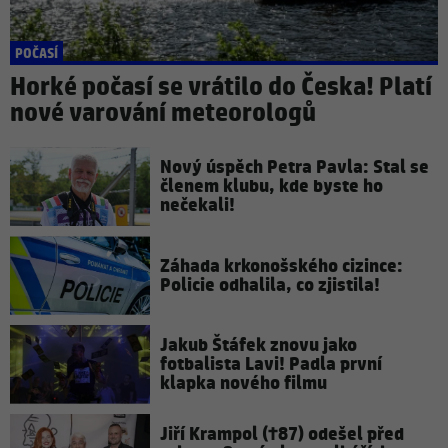
POČASÍ
Horké počasí se vrátilo do Česka! Platí
nové varování meteorologů
Nový úspěch Petra Pavla: Stal se
členem klubu, kde byste ho
nečekali!
Záhada krkonošského cizince:
Policie odhalila, co zjistila!
Jakub Štáfek znovu jako
fotbalista Lavi! Padla první
klapka nového filmu
Jiří Krampol (†87) odešel před