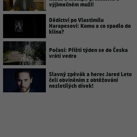
výjimečném muži!
Dědictví po Vlastimilu
Harapesovi: Komu a co spadlo do
klína?
Počasí: Příští týden se do Česka
vrátí vedra
Slavný zpěvák a herec Jared Leto
čelí obviněním z obtěžování
nezletilých dívek!