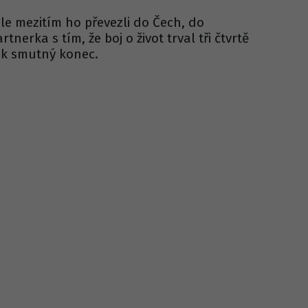
le mezitím ho převezli do Čech, do
tnerka s tím, že boj o život trval tři čtvrtě
ak smutný konec.