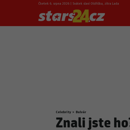
Čtvrtek 6. srpna 2026 | Svátek slaví Oldřiška, zítra Lada
Celebrity
>
Bulvár
Nacházíte
Znali jste h
se
zde: