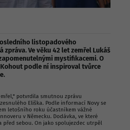
posledního listopadového
 zpráva. Ve věku 42 let zemřel Lukáš
ezapomenutelnými mystifikacemi. O
Kohout podle ní inspiroval tvůrce
e.
emřel," potvrdila smutnou zprávu
zesnulého Eliška. Podle informací Novy se
em letošního roku účastníkem vážné
nnoveru v Německu. Dodávka, ve které
a před sebou. On jako spolujezdec utrpěl