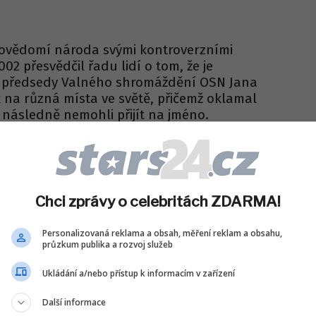
povědomí národa svými kontroverzními
002 přesvědčil řadu lidí o tom, že je
o předsedy Valného shromáždění OSN Jana
 na různá místa ve světě, přičemž oklamal
u následně nemohli přijít na jméno.
šně převezl i novináře, kteří mu později
 nelegální technopárty CzechTek.
Sdílet na WhatsApp
Chci zprávy o celebritách ZDARMA!
Personalizovaná reklama a obsah, měření reklam a obsahu,
IT DO DISKUZE (0 PŘÍSPĚVKŮ)
průzkum publika a rozvoj služeb
Ukládání a/nebo přístup k informacím v zařízení
Další informace