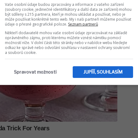
Vaše osobní údaje budou zpracovány a informace z vašeho zařízení
(soubory cookie, jedinečné identifikátory a další data ze zařízení) mohou
být sdíleny s 215 partnera, kteří je mohou ukládat a používat, nebo je
může používat konkrétně tento web. My i naši partneři můžeme používat
údaje o přesné geografické poloze.
Seznam partnerů
Někteří dodavatelé mohou vaše osobní údaje zpracovávat na základě
oprávněného zájmu, proti kterému můžete vznést námitku pomocí
možností níže. V dolní části této stránky nebo v nabídce webu hledejte
odkaz ke správě nebo odvolání souhlasu v nastavení ochrany soukromí
a souborů cookie.
Spravovat možnosti
JUPÍÍÍ, SOUHLASÍM