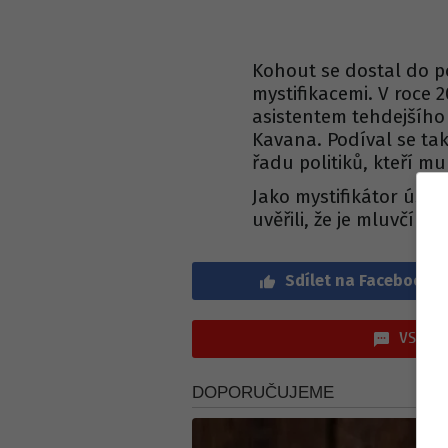
Kohout se dostal do 
mystifikacemi. V roce 2
asistentem tehdejšíh
Kavana. Podíval se tak
řadu politiků, kteří m
Jako mystifikátor úspě
uvěřili, že je mluvčím
Sdílet na Facebook
VSTOUP