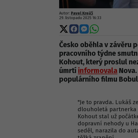
Autor:
Pavel Krejčí
29. listopadu 2025 16:33
Sdílet
Sdílet
Sdílet
Sdílet
na
na
na
na
X
Facebooku
Messengeru
WhatsApp
Česko oběhla v závěru 
pracovního týdne smutná
Kohout, který proslul n
úmrtí
informovala
Nova. 
populárního filmu Bobul
"Je to pravda. Lukáš z
dlouholetá partnerka 
Kohout stal už počátk
dopravní nehody u Ha
seděl, narazila do aut
těžká zranění.