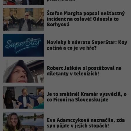
Štefan Margita popsal nešťastný
incident na oslavě! Odnesla to
Borhyová
Novinky k návratu SuperStar: Kdy
začíná a co je ve hře?
Robert Jašków si postěžoval na
diletanty v televizích!
Je to směšné! Kramár vysvětlil, o
co Ficovi na Slovensku jde
Eva Adamczyková naznačila, zda
syn půjde v jejích stopách!