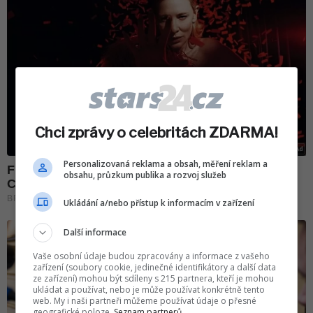
Chci zprávy o celebritách ZDARMA!
Personalizovaná reklama a obsah, měření reklam a
obsahu, průzkum publika a rozvoj služeb
Ukládání a/nebo přístup k informacím v zařízení
Další informace
Vaše osobní údaje budou zpracovány a informace z vašeho
zařízení (soubory cookie, jedinečné identifikátory a další data
ze zařízení) mohou být sdíleny s 215 partnera, kteří je mohou
ukládat a používat, nebo je může používat konkrétně tento
web. My i naši partneři můžeme používat údaje o přesné
geografické poloze.
Seznam partnerů