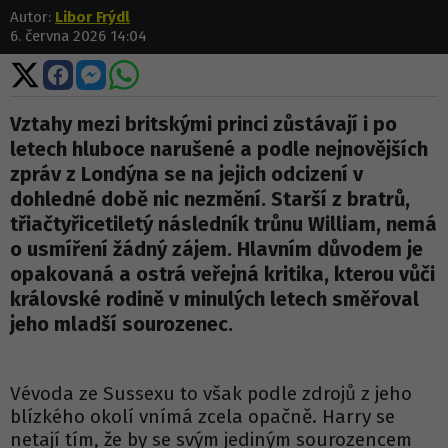
Autor:
Libor Frýdl
6. června 2026 14:04
Sdílet
Sdílet
Sdílet
Sdílet
na
na
na
na
X
Facebooku
Messengeru
WhatsApp
Vztahy mezi britskými princi zůstávají i po
letech hluboce narušené a podle nejnovějších
zpráv z Londýna se na jejich odcizení v
dohledné době nic nezmění. Starší z bratrů,
třiačtyřicetiletý následník trůnu William, nemá
o usmíření žádný zájem. Hlavním důvodem je
opakovaná a ostrá veřejná kritika, kterou vůči
královské rodině v minulých letech směřoval
jeho mladší sourozenec.
Vévoda ze Sussexu to však podle zdrojů z jeho
blízkého okolí vnímá zcela opačně. Harry se
netají tím, že by se svým jediným sourozencem