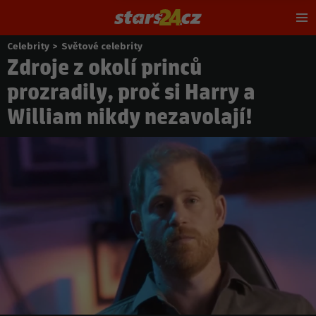
Hl
m
Celebrity
>
Světové celebrity
Nacházíte
Zdroje z okolí princů
se
zde:
prozradily, proč si Harry a
William nikdy nezavolají!