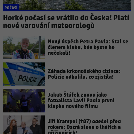
POČASÍ
Horké počasí se vrátilo do Česka! Platí
nové varování meteorologů
Nový úspěch Petra Pavla: Stal se
členem klubu, kde byste ho
nečekali!
Záhada krkonošského cizince:
Policie odhalila, co zjistila!
Jakub Štáfek znovu jako
fotbalista Lavi! Padla první
klapka nového filmu
Jiří Krampol (†87) odešel před
rokem: Ostrá slova o lhářích a
příživnicích!