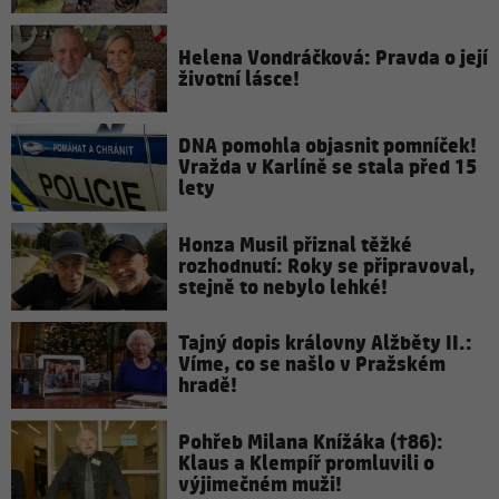
Helena Vondráčková: Pravda o její
životní lásce!
DNA pomohla objasnit pomníček!
Vražda v Karlíně se stala před 15
lety
Honza Musil přiznal těžké
rozhodnutí: Roky se připravoval,
stejně to nebylo lehké!
Tajný dopis královny Alžběty II.:
Víme, co se našlo v Pražském
hradě!
Pohřeb Milana Knížáka (†86):
Klaus a Klempíř promluvili o
výjimečném muži!