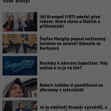
Your Body!
Jiří Krampol (†87) odešel před
rokem: Ostrá slova o lhářích a
příživnicích!
Štefan Margita popsal nešťastný
incident na oslavě! Odnesla to
Borhyová
Novinky k návratu SuperStar: Kdy
začíná a co je ve hře?
Robert Jašków si postěžoval na
diletanty v televizích!
Je to směšné! Kramár vysvětlil, o