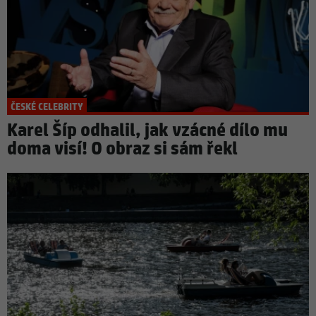
ČESKÉ CELEBRITY
Karel Šíp odhalil, jak vzácné dílo mu
doma visí! O obraz si sám řekl