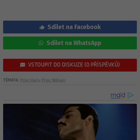
Sdílet na Facebook
Sdílet na WhatsApp
VSTOUPIT DO DISKUZE (0 PŘÍSPĚVKŮ)
TÉMATA:
Princ Harry
Princ William