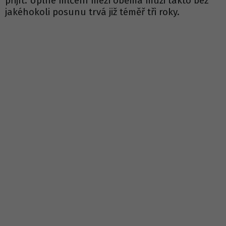
přijít. Úplné mlčení mezi oběma muži takto bez
jakéhokoli posunu trvá již téměř tři roky.