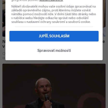
Někteří dodavatelé mohou vaše osobní údaje zpracovávat na
základě oprávněného zájmu, proti kterému můžete vznést
námitku pomocí možností níže. V dolní části této stránky nebo
v nabídce webu hledejte odkaz ke správě nebo odvolání
souhlasu v nastavení ochrany soukromí a souborů cookie.
JUPÍÍÍ, SOUHLASÍM
Spravovat možnosti