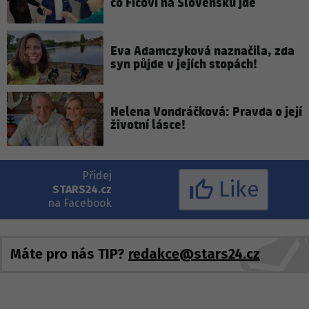
co Ficovi na Slovensku jde
Eva Adamczyková naznačila, zda
syn půjde v jejích stopách!
Helena Vondráčková: Pravda o její
životní lásce!
Přidej
Like
STARS24.cz
na Facebook
Máte pro nás TIP?
redakce@stars24.cz