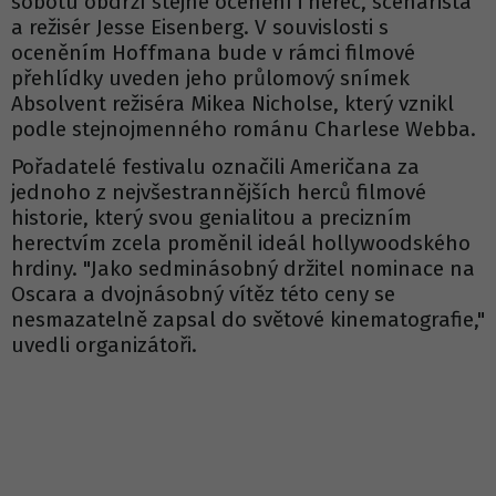
sobotu obdrží stejné ocenění i herec, scénárista
a režisér Jesse Eisenberg. V souvislosti s
oceněním Hoffmana bude v rámci filmové
přehlídky uveden jeho průlomový snímek
Absolvent režiséra Mikea Nicholse, který vznikl
podle stejnojmenného románu Charlese Webba.
Pořadatelé festivalu označili Američana za
jednoho z nejvšestrannějších herců filmové
historie, který svou genialitou a precizním
herectvím zcela proměnil ideál hollywoodského
hrdiny. "Jako sedminásobný držitel nominace na
Oscara a dvojnásobný vítěz této ceny se
nesmazatelně zapsal do světové kinematografie,"
uvedli organizátoři.