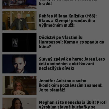
hradě!
Pohřeb Milana Knížáka (†86):
Klaus a Klempíř promluvili o
výjimečném muži!
Dědictví po Vlastimilu
Harapesovi: Komu a co spadlo do
klína?
Slavný zpěvák a herec Jared Leto
čelí obviněním z obtěžování
nezletilých dívek!
Jennifer Aniston o svém
ikonickém poznávacím znamení:
Je to blamáž!
Meghan si to nenechala líbit! Proti
výrokům slavné kuchařky se