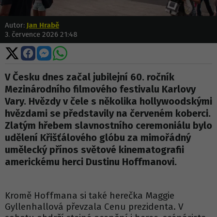
Autor:
Jan Hrabě
3. července 2026 21:48
Sdílet
Sdílet
Sdílet
Sdílet
na
na
na
na
X
Facebooku
Messengeru
WhatsApp
V Česku dnes začal jubilejní 60. ročník
Mezinárodního filmového festivalu Karlovy
Vary. Hvězdy v čele s několika hollywoodskými
hvězdami se představily na červeném koberci.
Zlatým hřebem slavnostního ceremoniálu bylo
udělení Křišťálového glóbu za mimořádný
umělecký přínos světové kinematografii
americkému herci Dustinu Hoffmanovi.
Kromě Hoffmana si také herečka Maggie
Gyllenhallová převzala Cenu prezidenta. V