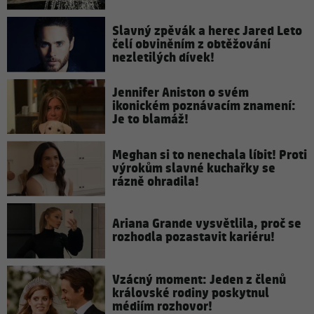
Slavný zpěvák a herec Jared Leto
čelí obviněním z obtěžování
nezletilých dívek!
Jennifer Aniston o svém
ikonickém poznávacím znamení:
Je to blamáž!
Meghan si to nenechala líbit! Proti
výrokům slavné kuchařky se
rázně ohradila!
Ariana Grande vysvětlila, proč se
rozhodla pozastavit kariéru!
Vzácný moment: Jeden z členů
královské rodiny poskytnul
médiím rozhovor!