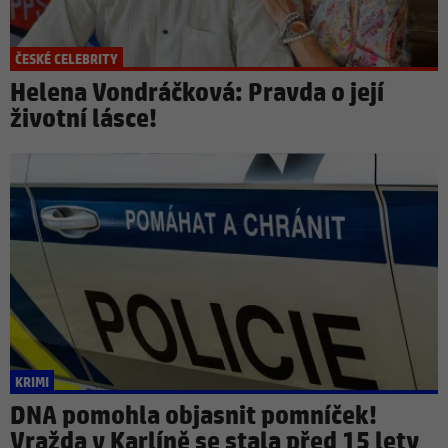
ČESKÉ CELEBRITY
Helena Vondráčková: Pravda o její
životní lásce!
KRIMI
DNA pomohla objasnit pomníček!
Vražda v Karlíně se stala před 15 lety