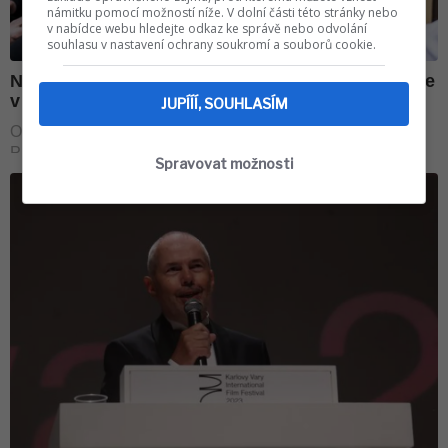
námitku pomocí možností níže. V dolní části této stránky nebo
v nabídce webu hledejte odkaz ke správě nebo odvolání
souhlasu v nastavení ochrany soukromí a souborů cookie.
JUPÍÍÍ, SOUHLASÍM
Spravovat možnosti