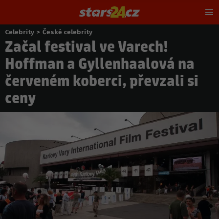
Hl
m
Celebrity
>
České celebrity
Nacházíte
Začal festival ve Varech!
se
zde:
Hoffman a Gyllenhaalová na
červeném koberci, převzali si
ceny