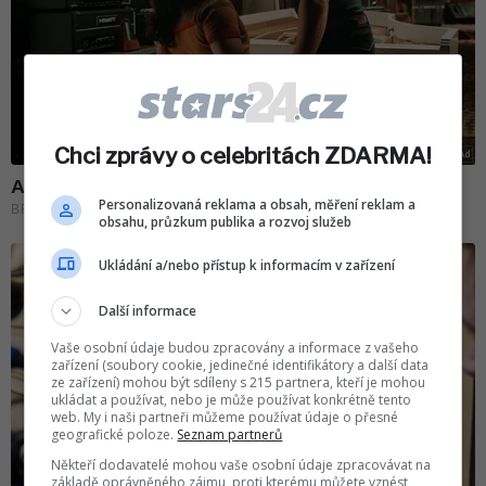
Chci zprávy o celebritách ZDARMA!
Personalizovaná reklama a obsah, měření reklam a
obsahu, průzkum publika a rozvoj služeb
Ukládání a/nebo přístup k informacím v zařízení
Další informace
Vaše osobní údaje budou zpracovány a informace z vašeho
zařízení (soubory cookie, jedinečné identifikátory a další data
ze zařízení) mohou být sdíleny s 215 partnera, kteří je mohou
ukládat a používat, nebo je může používat konkrétně tento
web. My i naši partneři můžeme používat údaje o přesné
geografické poloze.
Seznam partnerů
Někteří dodavatelé mohou vaše osobní údaje zpracovávat na
základě oprávněného zájmu, proti kterému můžete vznést