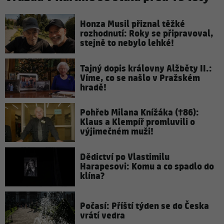
Honza Musil přiznal těžké
rozhodnutí: Roky se připravoval,
stejně to nebylo lehké!
Tajný dopis královny Alžběty II.:
Víme, co se našlo v Pražském
hradě!
Pohřeb Milana Knížáka (†86):
Klaus a Klempíř promluvili o
výjimečném muži!
Dědictví po Vlastimilu
Harapesovi: Komu a co spadlo do
klína?
Počasí: Příští týden se do Česka
vrátí vedra