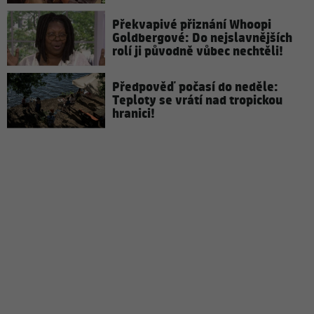
Překvapivé přiznání Whoopi
Goldbergové: Do nejslavnějších
rolí ji původně vůbec nechtěli!
Předpověď počasí do neděle:
Teploty se vrátí nad tropickou
hranici!