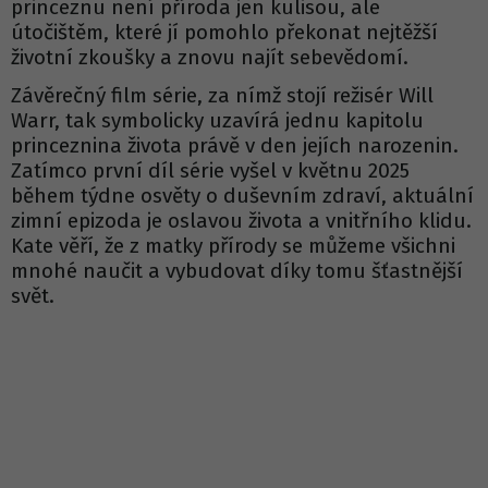
princeznu není příroda jen kulisou, ale
útočištěm, které jí pomohlo překonat nejtěžší
životní zkoušky a znovu najít sebevědomí.
Závěrečný film série, za nímž stojí režisér Will
Warr, tak symbolicky uzavírá jednu kapitolu
princeznina života právě v den jejích narozenin.
Zatímco první díl série vyšel v květnu 2025
během týdne osvěty o duševním zdraví, aktuální
zimní epizoda je oslavou života a vnitřního klidu.
Kate věří, že z matky přírody se můžeme všichni
mnohé naučit a vybudovat díky tomu šťastnější
svět.