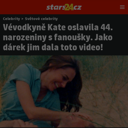
Hl
m
Celebrity
>
Světové celebrity
Nacházíte
Vévodkyně Kate oslavila 44.
se
zde:
narozeniny s fanoušky. Jako
dárek jim dala toto video!