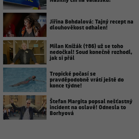
Násilný čin na Valašsku!
Jiřina Bohdalová: Tajný recept na
dlouhověkost odhalen!
Milan Knížák (†86) už se toho
nedočkal! Soud konečně rozhodl,
jak si přál
Tropické počasí se
pravděpodobně vrátí ještě do
konce týdne!
Štefan Margita popsal nešťastný
incident na oslavě! Odnesla to
Borhyová