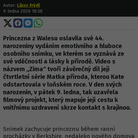
Autor:
Libor Frýdl
9. ledna 2026 18:38
Sdílet
Sdílet
Sdílet
Sdílet
na
na
na
na
X
Facebooku
Messengeru
WhatsApp
Princezna z Walesu oslavila své 44.
narozeniny vydáním emotivního a hluboce
osobního snímku, ve kterém se vyznává ze
své vděčnosti a lásky k přírodě. Video s
názvem „Zima“ tvoří závěrečný díl její
čtvrtletní série Matka příroda, kterou Kate
odstartovala v loňském roce. V den svých
narozenin, v pátek 9. ledna, tak uzavřela
filmový projekt, který mapuje její cestu k
vnitřnímu uzdravení skrze kontakt s krajinou.
Snímek zachycuje princeznu během ranní
procházky v Berkshire, nedaleko nového domova