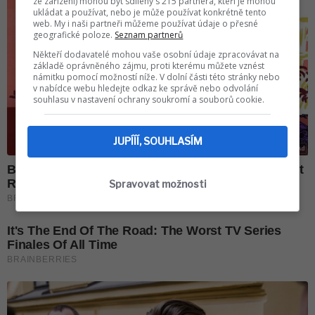
ze zařízení) mohou být sdíleny s 215 partnera, kteří je mohou
ukládat a používat, nebo je může používat konkrétně tento
web. My i naši partneři můžeme používat údaje o přesné
geografické poloze.
Seznam partnerů
Někteří dodavatelé mohou vaše osobní údaje zpracovávat na
základě oprávněného zájmu, proti kterému můžete vznést
námitku pomocí možností níže. V dolní části této stránky nebo
v nabídce webu hledejte odkaz ke správě nebo odvolání
souhlasu v nastavení ochrany soukromí a souborů cookie.
JUPÍÍÍ, SOUHLASÍM
Spravovat možnosti