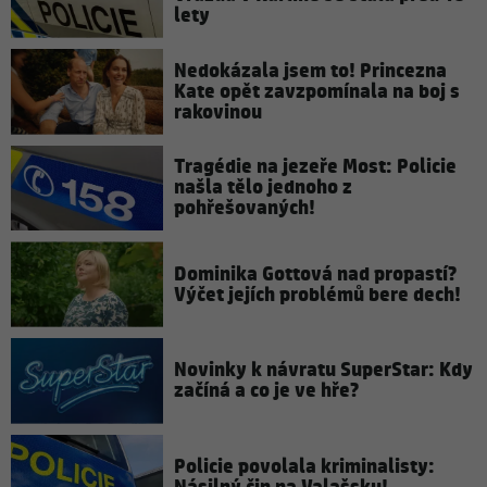
lety
Nedokázala jsem to! Princezna
Kate opět zavzpomínala na boj s
rakovinou
Tragédie na jezeře Most: Policie
našla tělo jednoho z
pohřešovaných!
Dominika Gottová nad propastí?
Výčet jejích problémů bere dech!
Novinky k návratu SuperStar: Kdy
začíná a co je ve hře?
Policie povolala kriminalisty: