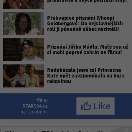
promluvila o svých pocitech viny!
Překvapivé přiznání Whoopi
Goldbergové: Do nejslavnějších
rolí ji původně vůbec nechtěli!
Přiznání Jiřího Mádla: Malý syn už
si mohl poprvé zahrát ve filmu!
Nedokázala jsem to! Princezna
Kate opět zavzpomínala na boj s
rakovinou
Přidej
Like
STARS24.cz
na Facebook