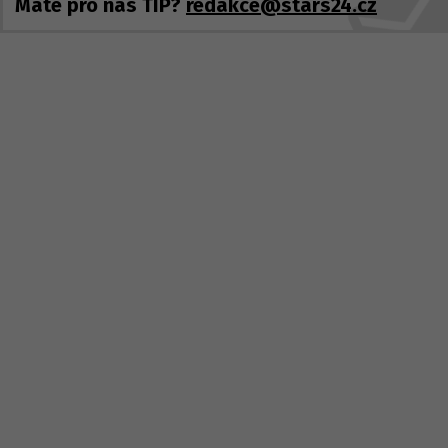
Máte pro nás TIP?
redakce@stars24.cz