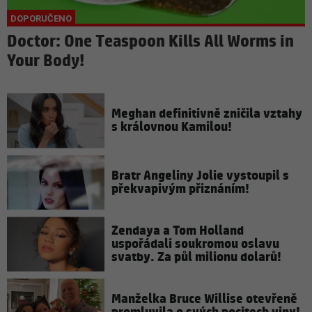
Doctor: One Teaspoon Kills All Worms in
Your Body!
Meghan definitivně zničila vztahy
s královnou Kamilou!
Bratr Angeliny Jolie vystoupil s
překvapivým přiznáním!
Zendaya a Tom Holland
uspořádali soukromou oslavu
svatby. Za půl milionu dolarů!
Manželka Bruce Willise otevřeně