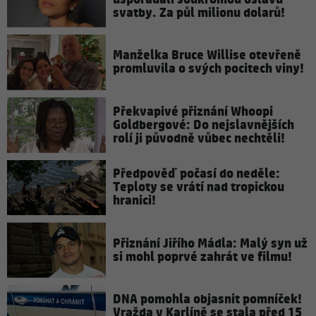
svatby. Za půl milionu dolarů!
Manželka Bruce Willise otevřeně
promluvila o svých pocitech viny!
Překvapivé přiznání Whoopi
Goldbergové: Do nejslavnějších
rolí ji původně vůbec nechtěli!
Předpověď počasí do neděle:
Teploty se vrátí nad tropickou
hranici!
Přiznání Jiřího Mádla: Malý syn už
si mohl poprvé zahrát ve filmu!
DNA pomohla objasnit pomníček!
Vražda v Karlíně se stala před 15