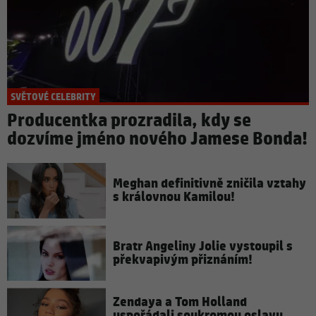
SVĚTOVÉ CELEBRITY
Producentka prozradila, kdy se
dozvíme jméno nového Jamese Bonda!
Meghan definitivně zničila vztahy
s královnou Kamilou!
Bratr Angeliny Jolie vystoupil s
překvapivým přiznáním!
Zendaya a Tom Holland
uspořádali soukromou oslavu