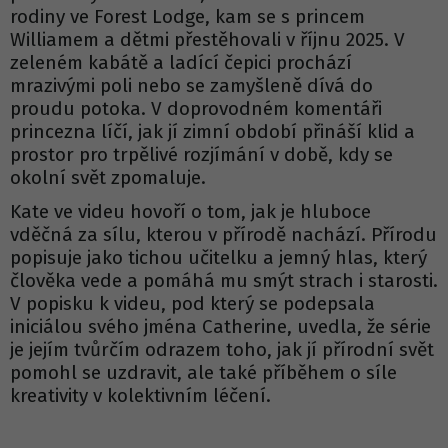
rodiny ve Forest Lodge, kam se s princem
Williamem a dětmi přestěhovali v říjnu 2025. V
zeleném kabátě a ladící čepici prochází
mrazivými poli nebo se zamyšleně dívá do
proudu potoka. V doprovodném komentáři
princezna líčí, jak jí zimní období přináší klid a
prostor pro trpělivé rozjímání v době, kdy se
okolní svět zpomaluje.
Kate ve videu hovoří o tom, jak je hluboce
vděčná za sílu, kterou v přírodě nachází. Přírodu
popisuje jako tichou učitelku a jemný hlas, který
člověka vede a pomáhá mu smýt strach i starosti.
V popisku k videu, pod který se podepsala
iniciálou svého jména Catherine, uvedla, že série
je jejím tvůrčím odrazem toho, jak jí přírodní svět
pomohl se uzdravit, ale také příběhem o síle
kreativity v kolektivním léčení.