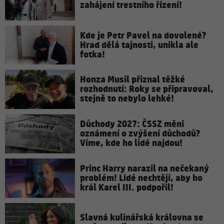
zahájení trestního řízení!
Kde je Petr Pavel na dovolené?
Hrad dělá tajnosti, unikla ale
fotka!
Honza Musil přiznal těžké
rozhodnutí: Roky se připravoval,
stejně to nebylo lehké!
Důchody 2027: ČSSZ mění
oznámení o zvýšení důchodů?
Víme, kde ho lidé najdou!
Princ Harry narazil na nečekaný
problém! Lidé nechtějí, aby ho
král Karel III. podpořil!
Slavná kulinářská královna se