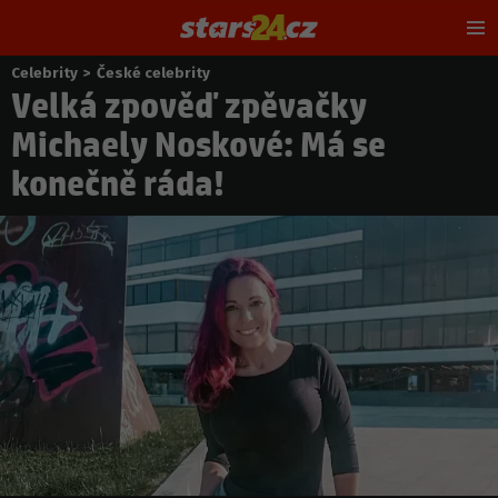
Hl
m
Celebrity
>
České celebrity
Nacházíte
Velká zpověď zpěvačky
se
zde:
Michaely Noskové: Má se
konečně ráda!