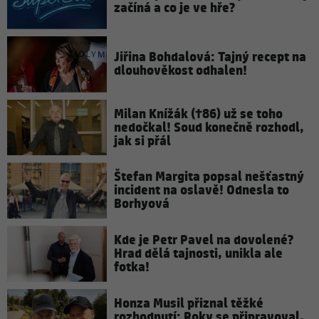
začíná a co je ve hře?
Jiřina Bohdalová: Tajný recept na
dlouhověkost odhalen!
Milan Knížák (†86) už se toho
nedočkal! Soud konečně rozhodl,
jak si přál
Štefan Margita popsal nešťastný
incident na oslavě! Odnesla to
Borhyová
Kde je Petr Pavel na dovolené?
Hrad dělá tajnosti, unikla ale
fotka!
Honza Musil přiznal těžké
rozhodnutí: Roky se připravoval,