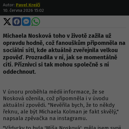
Autor:
Pavel Krejčí
10. června 2026 15:02
Sdílet
Sdílet
Sdílet
Sdílet
na
na
na
na
X
Facebooku
Messengeru
WhatsApp
Michaela Nosková toho v životě zažila už
opravdu hodně, což fanouškům připomněla na
sociální síti, kde aktuálně zveřejnila velkou
zpověď. Prozradila v ní, jak se momentálně
cítí. Příznivci si tak mohou společně s ní
oddechnout.
V únoru proběhla médii informace, že se
Nosková oženila, což připomněla i v úvodu
aktuální zpovědi. "Nevěřila bych, že to někdy
řeknu, ale být Michaela Kolman je fakt skvělý,"
napsala zpěvačka na instagramu.
"Vždycky to byla 'Míša Nosková', měla jsem svoji