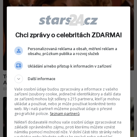
Chci zprávy o celebritách ZDARMA!
Personalizovaná reklama a obsah, měření reklam a
obsahu, průzkum publika a rozvoj služeb
Ukládání a/nebo přístup k informacím v zařízení
Další informace
Vaše osobní údaje budou zpracovány a informace z vašeho
zařízení (soubory cookie, jedinečné identifikátory a další data
ze zařízení) mohou být sdíleny s 215 partnera, kteří je mohou
ukládat a používat, nebo je může používat konkrétně tento
web. My i naši partneři můžeme používat údaje o přesné
geografické poloze.
Seznam partnerů
Někteří dodavatelé mohou vaše osobní údaje zpracovávat na
základě oprávněného zájmu, proti kterému můžete vznést
námitku pomocí možností níže. V dolní části této stránky nebo
v nabídce webu hledejte odkaz ke správě nebo odvolání