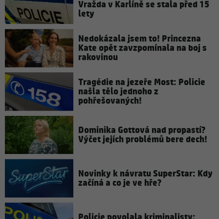
Vražda v Karlíně se stala před 15
lety
Nedokázala jsem to! Princezna
Kate opět zavzpomínala na boj s
rakovinou
Tragédie na jezeře Most: Policie
našla tělo jednoho z
pohřešovaných!
Dominika Gottová nad propastí?
Výčet jejích problémů bere dech!
Novinky k návratu SuperStar: Kdy
začíná a co je ve hře?
Policie povolala kriminalisty: