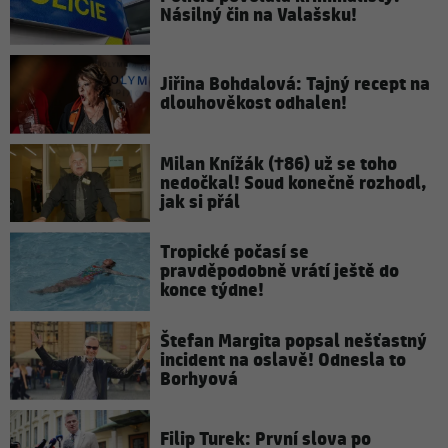
Násilný čin na Valašsku!
Jiřina Bohdalová: Tajný recept na
dlouhověkost odhalen!
Milan Knížák (†86) už se toho
nedočkal! Soud konečně rozhodl,
jak si přál
Tropické počasí se
pravděpodobně vrátí ještě do
konce týdne!
Štefan Margita popsal nešťastný
incident na oslavě! Odnesla to
Borhyová
Filip Turek: První slova po