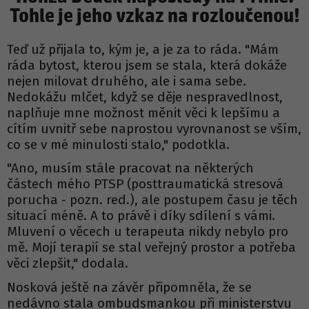
Tohle je jeho vzkaz na rozloučenou!
Teď už přijala to, kým je, a je za to ráda. "Mám
ráda bytost, kterou jsem se stala, která dokáže
nejen milovat druhého, ale i sama sebe.
Nedokážu mlčet, když se děje nespravedlnost,
naplňuje mne možnost měnit věci k lepšímu a
cítím uvnitř sebe naprostou vyrovnanost se vším,
co se v mé minulosti stalo," podotkla.
"Ano, musím stále pracovat na některých
částech mého PTSP (posttraumatická stresová
porucha - pozn. red.), ale postupem času je těch
situací méně. A to právě i díky sdílení s vámi.
Mluvení o věcech u terapeuta nikdy nebylo pro
mě. Mojí terapií se stal veřejný prostor a potřeba
věci zlepšit," dodala.
Nosková ještě na závěr připomněla, že se
nedávno stala ombudsmankou při ministerstvu