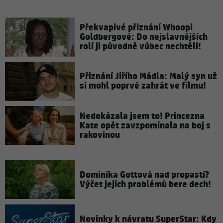
Překvapivé přiznání Whoopi
Goldbergové: Do nejslavnějších
rolí ji původně vůbec nechtěli!
Přiznání Jiřího Mádla: Malý syn už
si mohl poprvé zahrát ve filmu!
Nedokázala jsem to! Princezna
Kate opět zavzpomínala na boj s
rakovinou
Dominika Gottová nad propastí?
Výčet jejích problémů bere dech!
Novinky k návratu SuperStar: Kdy