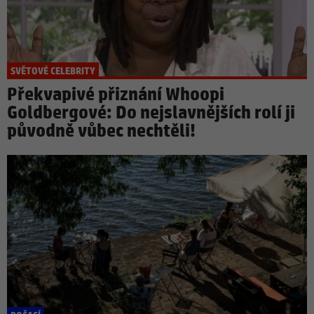
SVĚTOVÉ CELEBRITY
Překvapivé přiznání Whoopi
Goldbergové: Do nejslavnějších rolí ji
původně vůbec nechtěli!