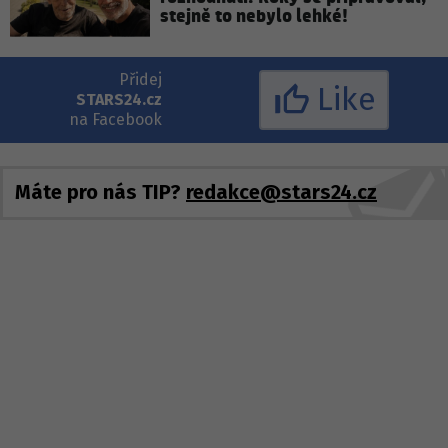
stejně to nebylo lehké!
Přidej
Like
STARS24.cz
na Facebook
Máte pro nás TIP?
redakce@stars24.cz