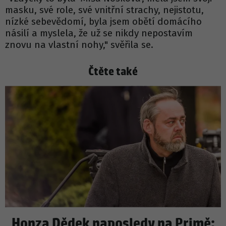
masku, své role, své vnitřní strachy, nejistotu,
nízké sebevědomí, byla jsem obětí domácího
násilí a myslela, že už se nikdy nepostavím
znovu na vlastní nohy," svěřila se.
Čtěte také
Honza Dědek naposledy na Primě: