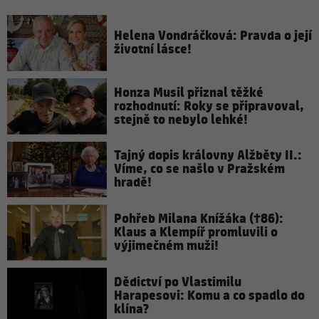
Helena Vondráčková: Pravda o její
životní lásce!
Honza Musil přiznal těžké
rozhodnutí: Roky se připravoval,
stejně to nebylo lehké!
Tajný dopis královny Alžběty II.:
Víme, co se našlo v Pražském
hradě!
Pohřeb Milana Knížáka (†86):
Klaus a Klempíř promluvili o
výjimečném muži!
Dědictví po Vlastimilu
Harapesovi: Komu a co spadlo do
klína?