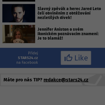
Slavný zpěvák a herec Jared Leto
čelí obviněním z obtěžování
nezletilých dívek!
Jennifer Aniston o svém
ikonickém poznávacím znamení:
Je to blamáž!
Přidej
Like
STARS24.cz
na Facebook
Máte pro nás TIP?
redakce@stars24.cz