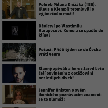
Pohřeb Milana Knížáka (†86):
Klaus a Klempíř promluvili o
výjimečném muži!
Dědictví po Vlastimilu
Harapesovi: Komu a co spadlo do
klína?
Počasí: Příští týden se do Česka
vrátí vedra
Slavný zpěvák a herec Jared Leto
čelí obviněním z obtěžování
nezletilých dívek!
Jennifer Aniston o svém
ikonickém poznávacím znamení:
Je to blamáž!