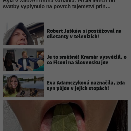
Robert Jašków si postěžoval na
diletanty v televizích!
Je to směšné! Kramár vysvětlil, o
co Ficovi na Slovensku jde
Eva Adamczyková naznačila, zda
syn půjde v jejích stopách!