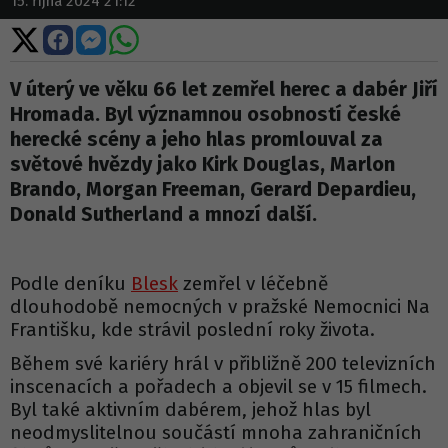
15. října 2024 21:12
Sdílet
Sdílet
Sdílet
Sdílet
na
na
na
na
X
Facebooku
Messengeru
WhatsApp
V úterý ve věku 66 let zemřel herec a dabér Jiří
Hromada. Byl významnou osobností české
herecké scény a jeho hlas promlouval za
světové hvězdy jako Kirk Douglas, Marlon
Brando, Morgan Freeman, Gerard Depardieu,
Donald Sutherland a mnozí další.
Podle deníku
Blesk
zemřel v léčebně
dlouhodobě nemocných v pražské Nemocnici Na
Františku, kde strávil poslední roky života.
Během své kariéry hrál v přibližně 200 televizních
inscenacích a pořadech a objevil se v 15 filmech.
Byl také aktivním dabérem, jehož hlas byl
neodmyslitelnou součástí mnoha zahraničních