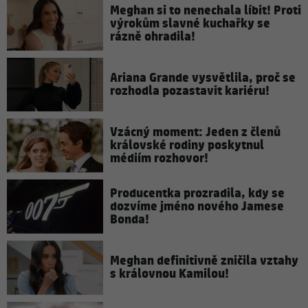
Meghan si to nenechala líbit! Proti
výrokům slavné kuchařky se
rázně ohradila!
Ariana Grande vysvětlila, proč se
rozhodla pozastavit kariéru!
Vzácný moment: Jeden z členů
královské rodiny poskytnul
médiím rozhovor!
Producentka prozradila, kdy se
dozvíme jméno nového Jamese
Bonda!
Meghan definitivně zničila vztahy
s královnou Kamilou!