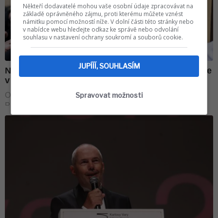
Někteří dodavatelé mohou vaše osobní údaje zpracovávat na
základě oprávněného zájmu, proti kterému můžete vznést
námitku pomocí možností níže. V dolní části této stránky nebo
v nabídce webu hledejte odkaz ke správě nebo odvolání
souhlasu v nastavení ochrany soukromí a souborů cookie.
JUPÍÍÍ, SOUHLASÍM
Spravovat možnosti