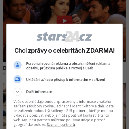
Chci zprávy o celebritách ZDARMA!
Personalizovaná reklama a obsah, měření reklam a
obsahu, průzkum publika a rozvoj služeb
Ukládání a/nebo přístup k informacím v zařízení
Další informace
Vaše osobní údaje budou zpracovány a informace z vašeho
zařízení (soubory cookie, jedinečné identifikátory a další data
ze zařízení) mohou být sdíleny s 215 partnera, kteří je mohou
ukládat a používat, nebo je může používat konkrétně tento
web. My i naši partneři můžeme používat údaje o přesné
geografické poloze.
Seznam partnerů