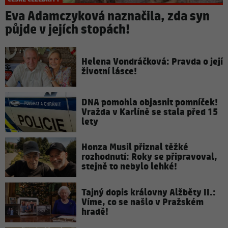
Eva Adamczyková naznačila, zda syn
půjde v jejích stopách!
Helena Vondráčková: Pravda o její
životní lásce!
DNA pomohla objasnit pomníček!
Vražda v Karlíně se stala před 15
lety
Honza Musil přiznal těžké
rozhodnutí: Roky se připravoval,
stejně to nebylo lehké!
Tajný dopis královny Alžběty II.:
Víme, co se našlo v Pražském
hradě!