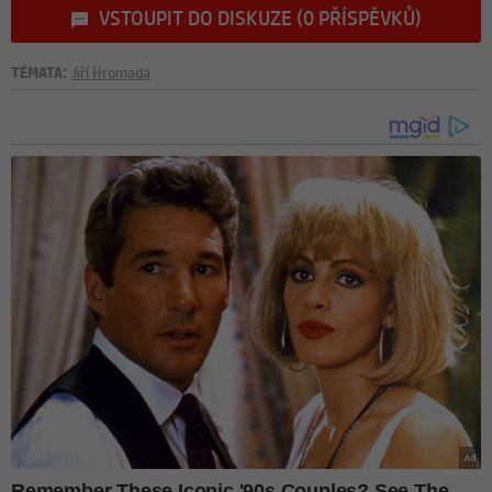
VSTOUPIT DO DISKUZE (0 PŘÍSPĚVKŮ)
TÉMATA:
Jiří Hromada