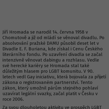
Jiří Hromada se narodil 14. června 1958 v
Chomutově a již od mládí se věnoval divadlu. Po
absolvování pražské DAMU působil deset let v
Divadle E. F. Buriana, kde získal i Cenu Českého
literárního fondu. Po uzavření divadla se začal
intenzivně věnovat dabingu a rozhlasu. Vedle
své herecké kariéry se Hromada stal také
důležitým hlasem pro LGBT komunitu. V 90.
letech vedl Gay iniciativu, která bojovala za přijetí
zákona o registrovaném partnerství. Tento
zákon, který umožnil párům stejného pohlaví
uzavírat legální svazky, začal platit v Česku v
roce 2006.
Za svou dlouholetou aktivitu ve prospěch LGBT