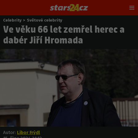
Hl
m
Celebrity
>
Světové celebrity
Nacházíte
Ve věku 66 let zemřel herec a
se
zde:
dabér Jiří Hromada
Autor:
Libor Frýdl