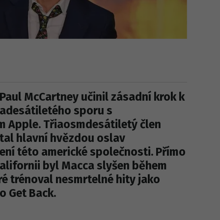
Paul McCartney učinil zásadní krok k
padesátiletého sporu s
 Apple. Třiaosmdesátiletý člen
tal hlavní hvězdou oslav
ení této americké společnosti. Přímo
Kalifornii byl Macca slyšen během
ré trénoval nesmrtelné hity jako
o Get Back.