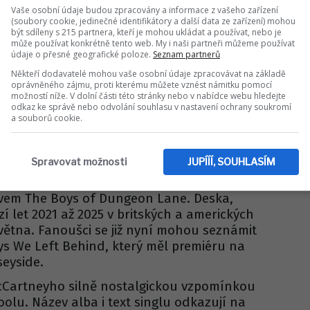
í akci Applu je však vnímáno jako
Vaše osobní údaje budou zpracovány a informace z vašeho zařízení
(soubory cookie, jedinečné identifikátory a další data ze zařízení) mohou
smíru mezi oběma jablečnými impérii.
být sdíleny s 215 partnera, kteří je mohou ukládat a používat, nebo je
může používat konkrétně tento web. My i naši partneři můžeme používat
 Apple Parku přilákal hvězdné publikum,
údaje o přesné geografické poloze.
Seznam partnerů
ylor Swift, Al Pacino, Harrison Ford nebo
Někteří dodavatelé mohou vaše osobní údaje zpracovávat na základě
via Rodrigo a Sabrina Carpenter. Kromě
oprávněného zájmu, proti kterému můžete vznést námitku pomocí
hl hudebník odehrát také dva komornější
možností níže. V dolní části této stránky nebo v nabídce webu hledejte
odkaz ke správě nebo odvolání souhlasu v nastavení ochrany soukromí
ém divadle Fonda Theatre. Je zřejmé, že i
a souborů cookie.
 neúnavným performerem, který stále
celém světě.
Spravovat možnosti
JUPÍÍÍ, SOUHLASÍM
Sir Paul věnuje i nové tvorbě. Minulý týden
v pořadí již devatenáctého sólového
zvem The Boys of Dungeon Lane. Deska,
zí let 2021 až 2025 v britských a amerických
 května. Fanoušci se již nyní mohou seznámit
s We Left Behind, který měl premiéru na
eyside.
cCartneyho silně nostalgickou vzpomínkou
oolu. Název alba i text singlu odkazují na