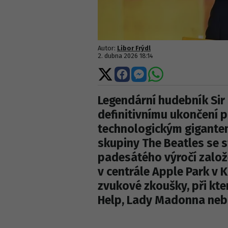
Autor:
Libor Frýdl
2. dubna 2026 18:14
Sdílet
Sdílet
Sdílet
Sdílet
na
na
na
na
X
Facebooku
Messengeru
WhatsApp
Legendární hudebník Sir 
definitivnímu ukončení 
technologickým gigantem
skupiny The Beatles se s
padesátého výročí založ
v centrále Apple Park v 
zvukové zkoušky, při kte
Help, Lady Madonna neb