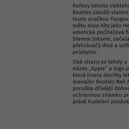
Kořeny tohoto vleklého
Beatles založili vlast
touto značkou fungova
světu dalo hity jako H
americká počítačová f
Stevem Jobsem, začala 
přehrávačů iPod a so
průmyslu.
Obě strany se tehdy u
název „Apple“ a logo j
která trvala desítky le
manažer Beatles Neil A
porušila dřívější doho
ochrannou známku pro 
právě hudební produk