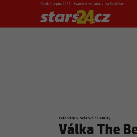
Pátek 7. srpna 2026 | Svátek slaví Lada, zítra Soběslav
Celebrity
>
Světové celebrity
Nacházíte
Válka The Be
se
zde: