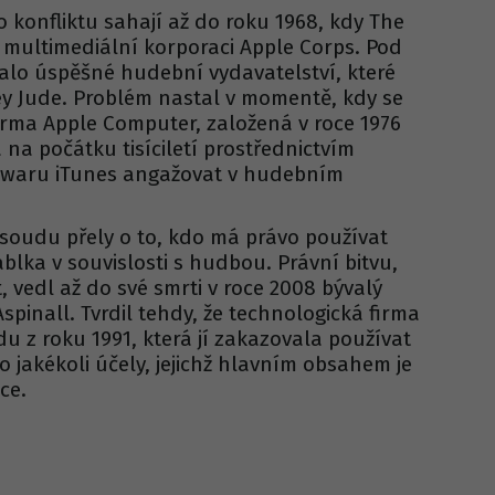
 konfliktu sahají až do roku 1968, kdy The
ní multimediální korporaci Apple Corps. Pod
lo úspěšné hudební vydavatelství, které
ey Jude. Problém nastal v momentě, kdy se
irma Apple Computer, založená v roce 1976
na počátku tisíciletí prostřednictvím
ftwaru iTunes angažovat v hudebním
 soudu přely o to, kdo má právo používat
ablka v souvislosti s hudbou. Právní bitvu,
t, vedl až do své smrti v roce 2008 bývalý
spinall. Tvrdil tehdy, že technologická firma
du z roku 1991, která jí zakazovala používat
jakékoli účely, jejichž hlavním obsahem je
ce.