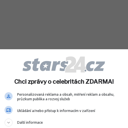
Chci zprávy o celebritách ZDARMA!
Personalizovaná reklama a obsah, měření reklam a obsahu,
tahů došlo již krátce před Aspinallovou
průzkum publika a rozvoj služeb
 katalog The Beatles konečně objevil v
Ukládání a/nebo přístup k informacím v zařízení
ngo Starr tehdy s úlevou poznamenal, že je
 nebude ptát, kdy se kapela na této
Další informace
eví. Aktuální vystoupení Paula