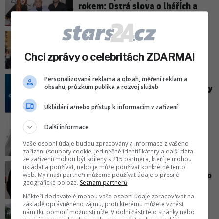
rokem: Ostrá slova o lhářích a
příživnicích!
Štefan Margita popsal nešťastný
incident na oslavě! Odnesla to
Chci zprávy o celebritách ZDARMA!
Borhyová
Personalizovaná reklama a obsah, měření reklam a
obsahu, průzkum publika a rozvoj služeb
Novinky k návratu SuperStar: Kdy
začíná a co je ve hře?
Ukládání a/nebo přístup k informacím v zařízení
Další informace
Robert Jašków si postěžoval na
diletanty v televizích!
Vaše osobní údaje budou zpracovány a informace z vašeho
zařízení (soubory cookie, jedinečné identifikátory a další data
ze zařízení) mohou být sdíleny s 215 partnera, kteří je mohou
ukládat a používat, nebo je může používat konkrétně tento
Je to směšné! Kramár vysvětlil, o
web. My i naši partneři můžeme používat údaje o přesné
geografické poloze.
Seznam partnerů
co Ficovi na Slovensku jde
Někteří dodavatelé mohou vaše osobní údaje zpracovávat na
základě oprávněného zájmu, proti kterému můžete vznést
námitku pomocí možností níže. V dolní části této stránky nebo