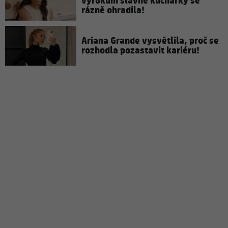
výrokům slavné kuchařky se
rázně ohradila!
Ariana Grande vysvětlila, proč se
rozhodla pozastavit kariéru!