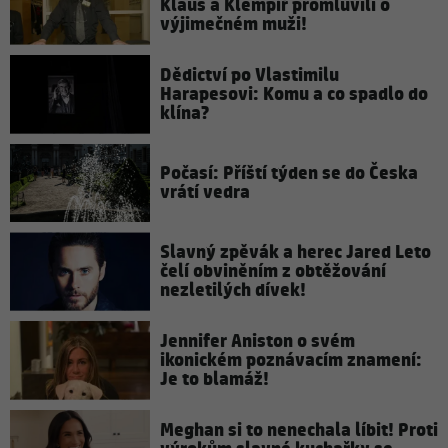
Klaus a Klempíř promluvili o
výjimečném muži!
Dědictví po Vlastimilu
Harapesovi: Komu a co spadlo do
klína?
Počasí: Příští týden se do Česka
vrátí vedra
Slavný zpěvák a herec Jared Leto
čelí obviněním z obtěžování
nezletilých dívek!
Jennifer Aniston o svém
ikonickém poznávacím znamení:
Je to blamáž!
Meghan si to nenechala líbit! Proti