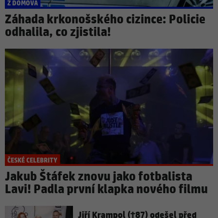
Z DOMOVA
Záhada krkonošského cizince: Policie
odhalila, co zjistila!
ČESKÉ CELEBRITY
Jakub Štáfek znovu jako fotbalista
Lavi! Padla první klapka nového filmu
Jiří Krampol (†87) odešel před