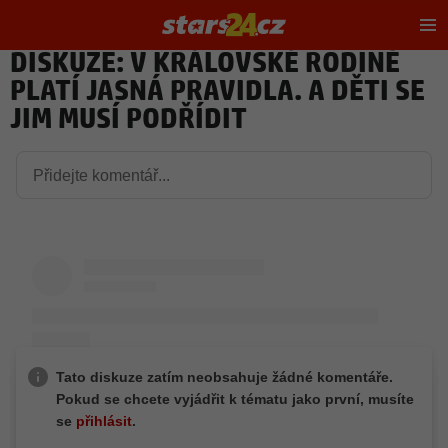
Hl
m
DISKUZE: V KRÁLOVSKÉ RODINĚ
PLATÍ JASNÁ PRAVIDLA. A DĚTI SE
JIM MUSÍ PODŘÍDIT