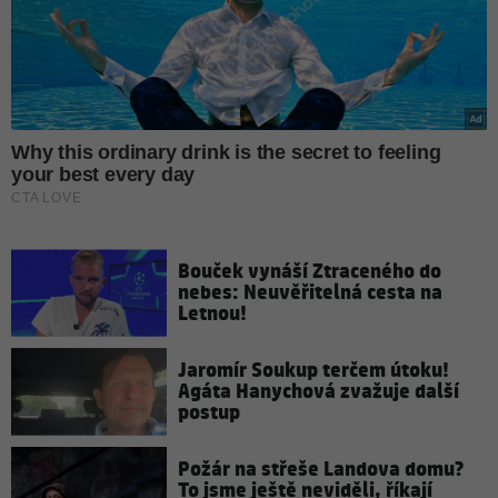
Bouček vynáší Ztraceného do
nebes: Neuvěřitelná cesta na
Letnou!
Jaromír Soukup terčem útoku!
Agáta Hanychová zvažuje další
postup
Požár na střeše Landova domu?
To jsme ještě neviděli, říkají