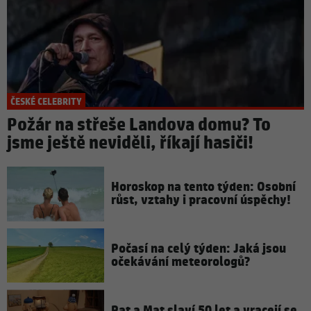
ČESKÉ CELEBRITY
Požár na střeše Landova domu? To
jsme ještě neviděli, říkají hasiči!
Horoskop na tento týden: Osobní
růst, vztahy i pracovní úspěchy!
Počasí na celý týden: Jaká jsou
očekávání meteorologů?
Pat a Mat slaví 50 let a vracejí se