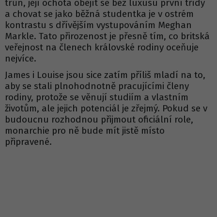
trůn, její ochota obejít se bez luxusu první třídy
a chovat se jako běžná studentka je v ostrém
kontrastu s dřívějším vystupováním Meghan
Markle. Tato přirozenost je přesně tím, co britská
veřejnost na členech královské rodiny oceňuje
nejvíce.
James i Louise jsou sice zatím příliš mladí na to,
aby se stali plnohodnotně pracujícími členy
rodiny, protože se věnují studiím a vlastním
životům, ale jejich potenciál je zřejmý. Pokud se v
budoucnu rozhodnou přijmout oficiální role,
monarchie pro ně bude mít jistě místo
připravené.