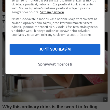
ze zařízení) mohou být sdíleny s 215 partnera, kteří je mohou
ukládat a používat, nebo je může používat konkrétně tento
web. My i naši partneři můžeme používat údaje o přesné
geografické poloze.
Seznam partnerů
Někteří dodavatelé mohou vaše osobní údaje zpracovávat na
základě oprávněného zájmu, proti kterému můžete vznést
námitku pomocí možností níže. V dolní části této stránky nebo
v nabídce webu hledejte odkaz ke správě nebo odvolání
souhlasu v nastavení ochrany soukromí a souborů cookie.
JUPÍÍÍ, SOUHLASÍM
Spravovat možnosti