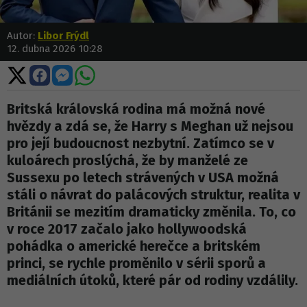
Autor:
Libor Frýdl
12. dubna 2026 10:28
Sdílet
Sdílet
Sdílet
Sdílet
na
na
na
na
X
Facebooku
Messengeru
WhatsApp
Britská královská rodina má možná nové
hvězdy a zdá se, že Harry s Meghan už nejsou
pro její budoucnost nezbytní. Zatímco se v
kuloárech proslýchá, že by manželé ze
Sussexu po letech strávených v USA možná
stáli o návrat do palácových struktur, realita v
Británii se mezitím dramaticky změnila. To, co
v roce 2017 začalo jako hollywoodská
pohádka o americké herečce a britském
princi, se rychle proměnilo v sérii sporů a
mediálních útoků, které pár od rodiny vzdálily.