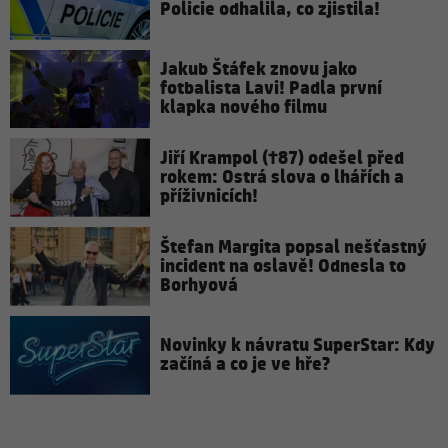
Policie odhalila, co zjistila!
Jakub Štáfek znovu jako
fotbalista Lavi! Padla první
klapka nového filmu
Jiří Krampol (†87) odešel před
rokem: Ostrá slova o lhářích a
příživnicích!
Štefan Margita popsal nešťastný
incident na oslavě! Odnesla to
Borhyová
Novinky k návratu SuperStar: Kdy
začíná a co je ve hře?