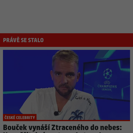
PRÁVĚ SE STALO
ČESKÉ CELEBRITY
Bouček vynáší Ztraceného do nebes: