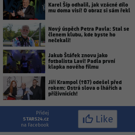
Karel Šíp odhalil, jak vzácné dílo
mu doma visí! O obraz si sám řekl
Nový úspěch Petra Pavla: Stal se
členem klubu, kde byste ho
nečekali!
Jakub Štáfek znovu jako
fotbalista Lavi! Padla první
klapka nového filmu
Jiří Krampol (†87) odešel před
rokem: Ostrá slova o lhářích a
příživnicích!
Přidej
Like
STARS24.cz
na Facebook