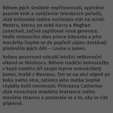
Během jejich šestileté nepřítomnosti, vyplněné
psaním knih a natáčením televizních pořadů,
však královská rodina nezůstala stát na místě.
Mezeru, kterou po sobě Harry a Meghan
zanechali, začíná zaplňovat nová generace.
Vedle rostoucího vlivu prince Edwarda a jeho
manželky Sophie se do popředí zájmu dostávají
především jejich děti – Louise a James.
Velkou pozornost vzbudil letošní velikonoční
víkend ve Windsoru. Během tradiční bohoslužby
v kapli svatého Jiří zaujal teprve osmnáctiletý
James, hrabě z Wessexu. Ten se na akci objevil po
boku svého otce, zatímco jeho matka Sophie
chyběla kvůli nevolnosti. Princezna Catherine
však nenechala mladého bratrance svého
manžela stranou a postarala se o to, aby se cítil
příjemně.