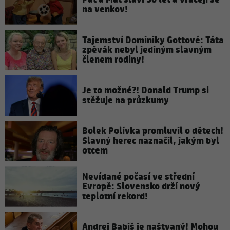
na venkov!
Tajemství Dominiky Gottové: Táta
zpěvák nebyl jediným slavným
členem rodiny!
Je to možné?! Donald Trump si
stěžuje na průzkumy
Bolek Polívka promluvil o dětech!
Slavný herec naznačil, jakým byl
otcem
Nevídané počasí ve střední
Evropě: Slovensko drží nový
teplotní rekord!
Andrej Babiš je naštvaný! Mohou