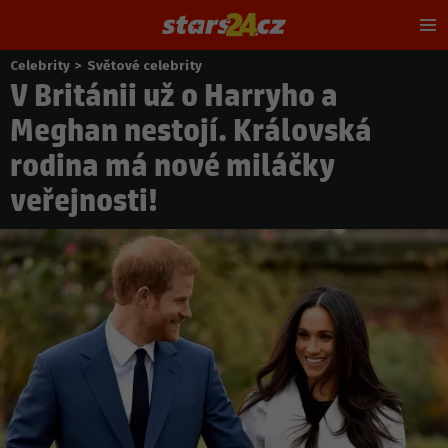
Hl
m
Celebrity
>
Světové celebrity
Nacházíte
V Británii už o Harryho a
se
zde:
Meghan nestojí. Královská
rodina má nové miláčky
veřejnosti!