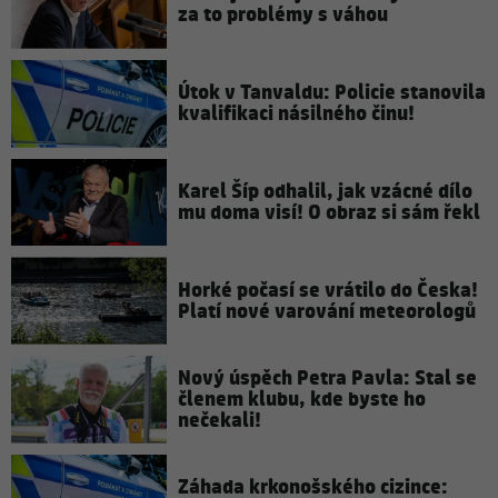
za to problémy s váhou
Útok v Tanvaldu: Policie stanovila
kvalifikaci násilného činu!
Karel Šíp odhalil, jak vzácné dílo
mu doma visí! O obraz si sám řekl
Horké počasí se vrátilo do Česka!
Platí nové varování meteorologů
Nový úspěch Petra Pavla: Stal se
členem klubu, kde byste ho
nečekali!
Záhada krkonošského cizince: