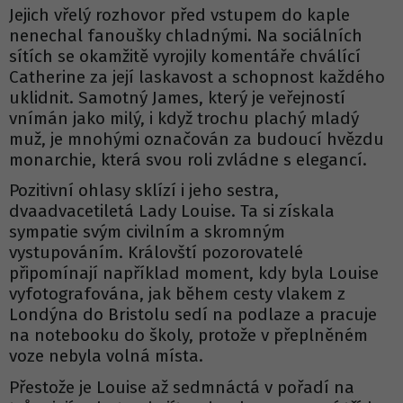
Jejich vřelý rozhovor před vstupem do kaple
nenechal fanoušky chladnými. Na sociálních
sítích se okamžitě vyrojily komentáře chválící
Catherine za její laskavost a schopnost každého
uklidnit. Samotný James, který je veřejností
vnímán jako milý, i když trochu plachý mladý
muž, je mnohými označován za budoucí hvězdu
monarchie, která svou roli zvládne s elegancí.
Pozitivní ohlasy sklízí i jeho sestra,
dvaadvacetiletá Lady Louise. Ta si získala
sympatie svým civilním a skromným
vystupováním. Královští pozorovatelé
připomínají například moment, kdy byla Louise
vyfotografována, jak během cesty vlakem z
Londýna do Bristolu sedí na podlaze a pracuje
na notebooku do školy, protože v přeplněném
voze nebyla volná místa.
Přestože je Louise až sedmnáctá v pořadí na