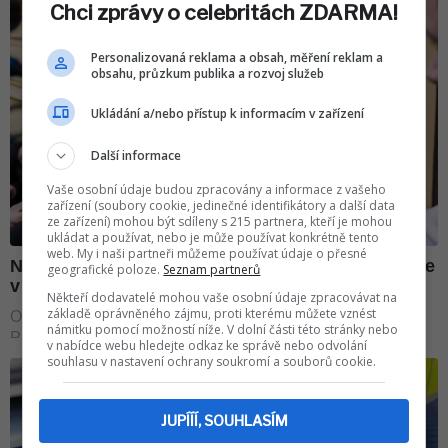
Chci zprávy o celebritách ZDARMA!
Personalizovaná reklama a obsah, měření reklam a
obsahu, průzkum publika a rozvoj služeb
Ukládání a/nebo přístup k informacím v zařízení
Další informace
Vaše osobní údaje budou zpracovány a informace z vašeho
zařízení (soubory cookie, jedinečné identifikátory a další data
ze zařízení) mohou být sdíleny s 215 partnera, kteří je mohou
ukládat a používat, nebo je může používat konkrétně tento
web. My i naši partneři můžeme používat údaje o přesné
geografické poloze.
Seznam partnerů
Někteří dodavatelé mohou vaše osobní údaje zpracovávat na
základě oprávněného zájmu, proti kterému můžete vznést
námitku pomocí možností níže. V dolní části této stránky nebo
v nabídce webu hledejte odkaz ke správě nebo odvolání
souhlasu v nastavení ochrany soukromí a souborů cookie.
JUPÍÍÍ, SOUHLASÍM