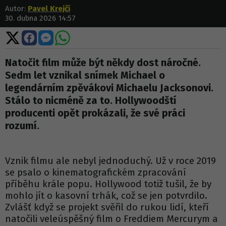
Autor:
Pavel Krejčí
30. dubna 2026 14:57
Sdílet
Sdílet
Sdílet
Sdílet
na
na
na
na
X
Facebooku
Messengeru
WhatsApp
Natočit film může být někdy dost náročné.
Sedm let vznikal snímek Michael o
legendárním zpěvákovi Michaelu Jacksonovi.
Stálo to nicméně za to. Hollywoodští
producenti opět prokázali, že své práci
rozumí.
Vznik filmu ale nebyl jednoduchý. Už v roce 2019
se psalo o kinematografickém zpracování
příběhu krále popu. Hollywood totiž tušil, že by
mohlo jít o kasovní trhák, což se jen potvrdilo.
Zvlášť když se projekt svěřil do rukou lidí, kteří
natočili veleúspěšný film o Freddiem Mercurym a