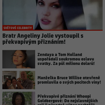
SVĚTOVÉ CELEBRITY
Bratr Angeliny Jolie vystoupil s
překvapivým přiznáním!
Zendaya a Tom Holland
uspořádali soukromou oslavu
svatby. Za půl milionu dolarů!
Manželka Bruce Willise otevřeně
promluvila o svých pocitech viny!
Překvapivé přiznání Whoopi
Goldbergové: Do nejslavnějších