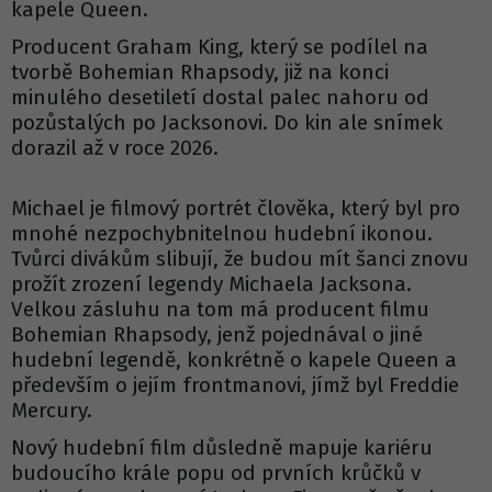
kapele Queen.
Producent Graham King, který se podílel na
tvorbě Bohemian Rhapsody, již na konci
minulého desetiletí dostal palec nahoru od
pozůstalých po Jacksonovi. Do kin ale snímek
dorazil až v roce 2026.
Michael je filmový portrét člověka, který byl pro
mnohé nezpochybnitelnou hudební ikonou.
Tvůrci divákům slibují, že budou mít šanci znovu
prožít zrození legendy Michaela Jacksona.
Velkou zásluhu na tom má producent filmu
Bohemian Rhapsody, jenž pojednával o jiné
hudební legendě, konkrétně o kapele Queen a
především o jejím frontmanovi, jímž byl Freddie
Mercury.
Nový hudební film důsledně mapuje kariéru
budoucího krále popu od prvních krůčků v