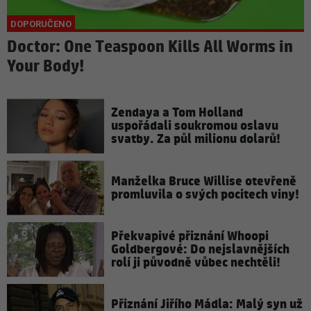
Doctor: One Teaspoon Kills All Worms in
Your Body!
Zendaya a Tom Holland
uspořádali soukromou oslavu
svatby. Za půl milionu dolarů!
Manželka Bruce Willise otevřeně
promluvila o svých pocitech viny!
Překvapivé přiznání Whoopi
Goldbergové: Do nejslavnějších
rolí ji původně vůbec nechtěli!
Přiznání Jiřího Mádla: Malý syn už