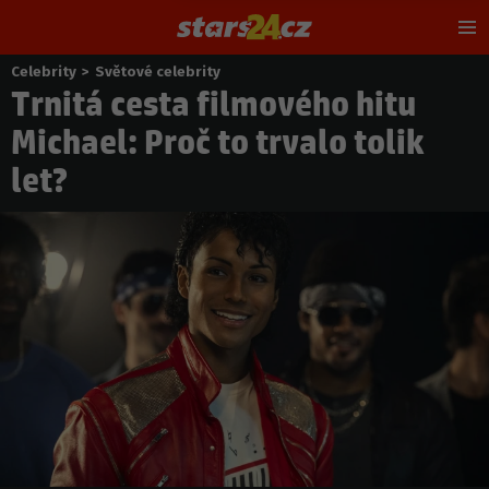
Hl
m
Celebrity
>
Světové celebrity
Nacházíte
Trnitá cesta filmového hitu
se
zde:
Michael: Proč to trvalo tolik
let?