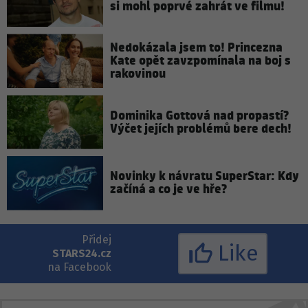
si mohl poprvé zahrát ve filmu!
Nedokázala jsem to! Princezna
Kate opět zavzpomínala na boj s
rakovinou
Dominika Gottová nad propastí?
Výčet jejích problémů bere dech!
Novinky k návratu SuperStar: Kdy
začíná a co je ve hře?
Přidej
Like
STARS24.cz
na Facebook