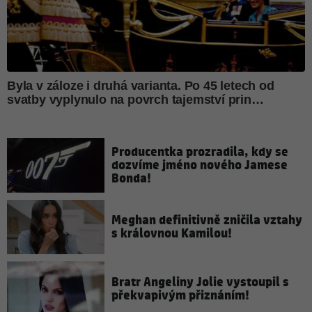
Producentka prozradila, kdy se
dozvíme jméno nového Jamese
Bonda!
Meghan definitivně zničila vztahy
s královnou Kamilou!
Bratr Angeliny Jolie vystoupil s
překvapivým přiznáním!