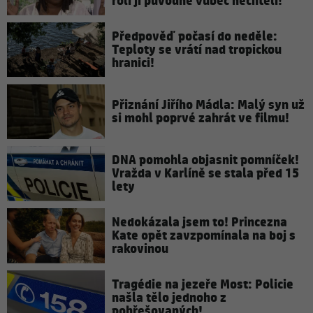
rolí ji původně vůbec nechtěli!
Předpověď počasí do neděle:
Teploty se vrátí nad tropickou
hranici!
Přiznání Jiřího Mádla: Malý syn už
si mohl poprvé zahrát ve filmu!
DNA pomohla objasnit pomníček!
Vražda v Karlíně se stala před 15
lety
Nedokázala jsem to! Princezna
Kate opět zavzpomínala na boj s
rakovinou
Tragédie na jezeře Most: Policie
našla tělo jednoho z
pohřešovaných!