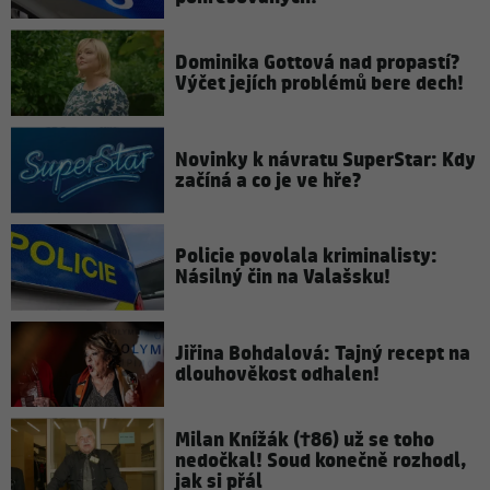
Dominika Gottová nad propastí?
Výčet jejích problémů bere dech!
Novinky k návratu SuperStar: Kdy
začíná a co je ve hře?
Policie povolala kriminalisty:
Násilný čin na Valašsku!
Jiřina Bohdalová: Tajný recept na
dlouhověkost odhalen!
Milan Knížák (†86) už se toho
nedočkal! Soud konečně rozhodl,
jak si přál