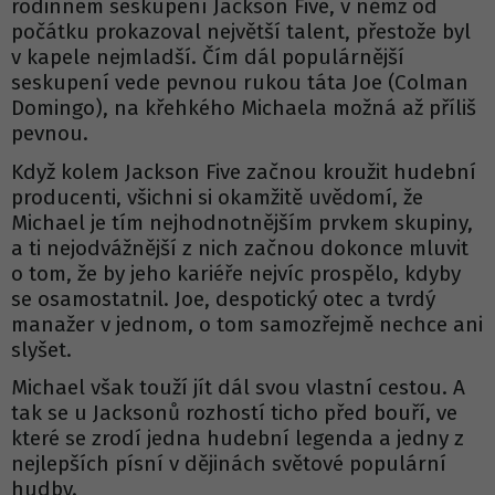
rodinném seskupení Jackson Five, v němž od
počátku prokazoval největší talent, přestože byl
v kapele nejmladší. Čím dál populárnější
seskupení vede pevnou rukou táta Joe (Colman
Domingo), na křehkého Michaela možná až příliš
pevnou.
Když kolem Jackson Five začnou kroužit hudební
producenti, všichni si okamžitě uvědomí, že
Michael je tím nejhodnotnějším prvkem skupiny,
a ti nejodvážnější z nich začnou dokonce mluvit
o tom, že by jeho kariéře nejvíc prospělo, kdyby
se osamostatnil. Joe, despotický otec a tvrdý
manažer v jednom, o tom samozřejmě nechce ani
slyšet.
Michael však touží jít dál svou vlastní cestou. A
tak se u Jacksonů rozhostí ticho před bouří, ve
které se zrodí jedna hudební legenda a jedny z
nejlepších písní v dějinách světové populární
hudby.