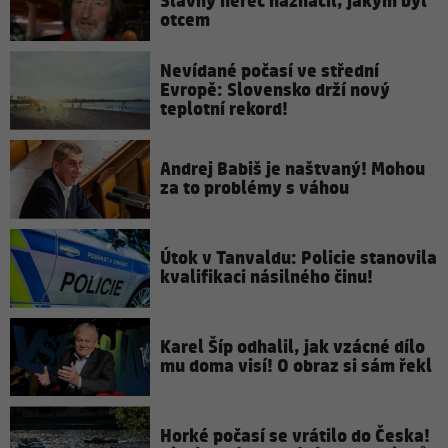
Slavný herec naznačil, jakým byl
otcem
Nevídané počasí ve střední
Evropě: Slovensko drží nový
teplotní rekord!
Andrej Babiš je naštvaný! Mohou
za to problémy s váhou
Útok v Tanvaldu: Policie stanovila
kvalifikaci násilného činu!
Karel Šíp odhalil, jak vzácné dílo
mu doma visí! O obraz si sám řekl
Horké počasí se vrátilo do Česka!