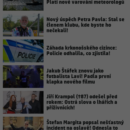
Platí nové varování meteorologů
Nový úspěch Petra Pavla: Stal se
členem klubu, kde byste ho
nečekali!
Záhada krkonošského cizince:
Policie odhalila, co zjistila!
Jakub Štáfek znovu jako
fotbalista Lavi! Padla první
klapka nového filmu
Jiří Krampol (†87) odešel před
rokem: Ostrá slova o lhářích a
příživnicích!
Štefan Margita popsal nešťastný
incident na oslavě! Odnesla to