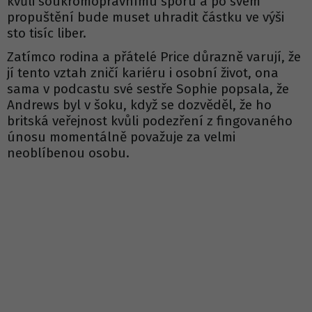
kvůli soukromoprávnímu sporu a po svém
propuštění bude muset uhradit částku ve výši
sto tisíc liber.
Zatímco rodina a přátelé Price důrazně varují, že
jí tento vztah zničí kariéru i osobní život, ona
sama v podcastu své sestře Sophie popsala, že
Andrews byl v šoku, když se dozvěděl, že ho
britská veřejnost kvůli podezření z fingovaného
únosu momentálně považuje za velmi
neoblíbenou osobu.