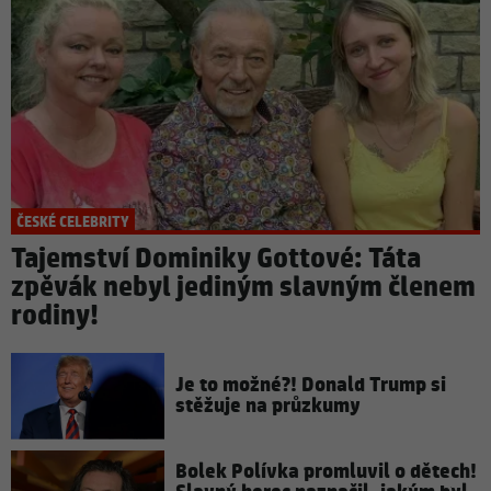
ČESKÉ CELEBRITY
Tajemství Dominiky Gottové: Táta
zpěvák nebyl jediným slavným členem
rodiny!
Je to možné?! Donald Trump si
stěžuje na průzkumy
Bolek Polívka promluvil o dětech!