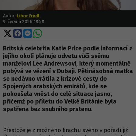
Autor:
Libor Frýdl
9. června 2026 18:58
Sdílet
Sdílet
Sdílet
Sdílet
na
na
na
na
X
Facebooku
Messengeru
WhatsApp
Britská celebrita Katie Price podle informací z
jejího okolí plánuje odvetu vůči svému
manželovi Lee Andrewsovi, který momentálně
pobývá ve vězení v Dubaji. Pětinásobná matka
se nedávno vrátila z krizové cesty do
Spojených arabských emirátů, kde se
pokoušela vnést do celé situace jasno,
přičemž po příletu do Velké Británie byla
spatřena bez snubního prstenu.
Přestože je z možného krachu svého v pořadí již