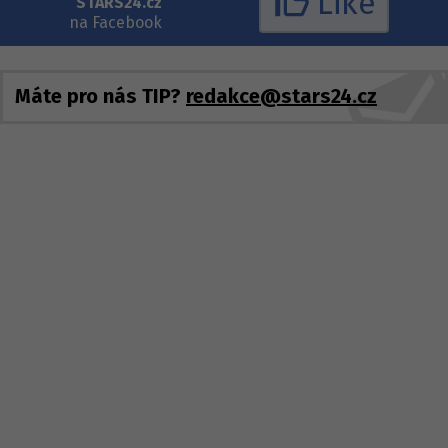
Like
STARS24.cz
na Facebook
Máte pro nás TIP?
redakce@stars24.cz