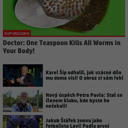
Doctor: One Teaspoon Kills All Worms in
Your Body!
Karel Šíp odhalil, jak vzácné dílo
mu doma visí! O obraz si sám řekl
Nový úspěch Petra Pavla: Stal se
členem klubu, kde byste ho
nečekali!
Jakub Štáfek znovu jako
fotbalista Lavi! Padla první