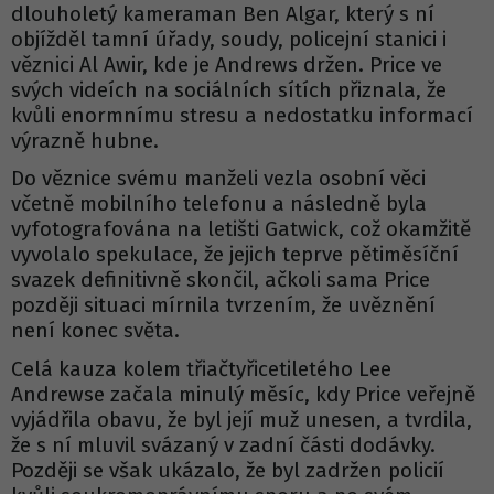
dlouholetý kameraman Ben Algar, který s ní
objížděl tamní úřady, soudy, policejní stanici i
věznici Al Awir, kde je Andrews držen. Price ve
svých videích na sociálních sítích přiznala, že
kvůli enormnímu stresu a nedostatku informací
výrazně hubne.
Do věznice svému manželi vezla osobní věci
včetně mobilního telefonu a následně byla
vyfotografována na letišti Gatwick, což okamžitě
vyvolalo spekulace, že jejich teprve pětiměsíční
svazek definitivně skončil, ačkoli sama Price
později situaci mírnila tvrzením, že uvěznění
není konec světa.
Celá kauza kolem třiačtyřicetiletého Lee
Andrewse začala minulý měsíc, kdy Price veřejně
vyjádřila obavu, že byl její muž unesen, a tvrdila,
že s ní mluvil svázaný v zadní části dodávky.
Později se však ukázalo, že byl zadržen policií