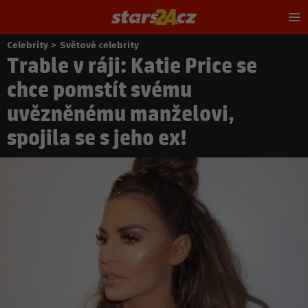
Hl
m
Celebrity
>
Světové celebrity
Nacházíte
Trable v ráji: Katie Price se
se
zde:
chce pomstít svému
uvězněnému manželovi,
spojila se s jeho ex!