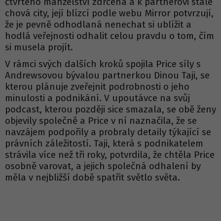
čtvrtého manželství zdrcená a k partnerovi stále
chová city, její blízcí podle webu Mirror potvrzují,
že je pevně odhodlaná nenechat si ublížit a
hodlá veřejnosti odhalit celou pravdu o tom, čím
si musela projít.
V rámci svých dalších kroků spojila Price síly s
Andrewsovou bývalou partnerkou Dinou Taji, se
kterou plánuje zveřejnit podrobnosti o jeho
minulosti a podnikání. V upoutávce na svůj
podcast, kterou později sice smazala, se obě ženy
objevily společně a Price v ní naznačila, že se
navzájem podpořily a probraly detaily týkající se
právních záležitostí. Taji, která s podnikatelem
strávila více než tři roky, potvrdila, že chtěla Price
osobně varovat, a jejich společná odhalení by
měla v nejbližší době spatřit světlo světa.