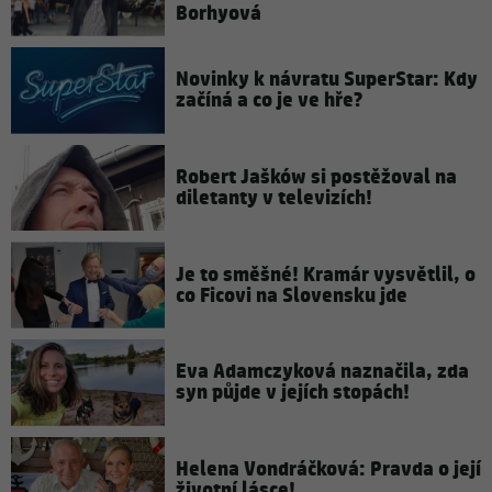
Borhyová
Novinky k návratu SuperStar: Kdy
začíná a co je ve hře?
Robert Jašków si postěžoval na
diletanty v televizích!
Je to směšné! Kramár vysvětlil, o
co Ficovi na Slovensku jde
Eva Adamczyková naznačila, zda
syn půjde v jejích stopách!
Helena Vondráčková: Pravda o její
životní lásce!