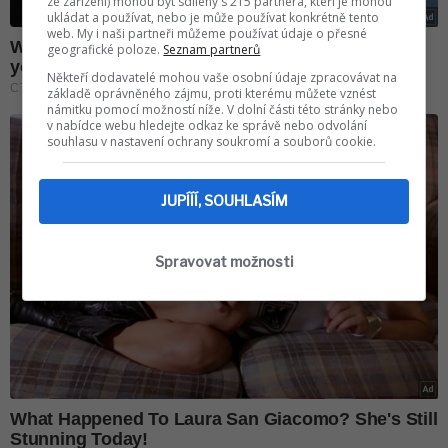
ze zařízení) mohou být sdíleny s 215 partnera, kteří je mohou
ukládat a používat, nebo je může používat konkrétně tento
web. My i naši partneři můžeme používat údaje o přesné
geografické poloze.
Seznam partnerů
Někteří dodavatelé mohou vaše osobní údaje zpracovávat na
základě oprávněného zájmu, proti kterému můžete vznést
námitku pomocí možností níže. V dolní části této stránky nebo
v nabídce webu hledejte odkaz ke správě nebo odvolání
souhlasu v nastavení ochrany soukromí a souborů cookie.
JUPÍÍÍ, SOUHLASÍM
Spravovat možnosti