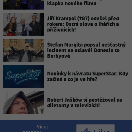
klapka nového filmu
Jiří Krampol (†87) odešel před
rokem: Ostrá slova o lhářích a
příživnicích!
Štefan Margita popsal nešťastný
incident na oslavě! Odnesla to
Borhyová
Novinky k návratu SuperStar: Kdy
začíná a co je ve hře?
Robert Jašków si postěžoval na
diletanty v televizích!
Přidej