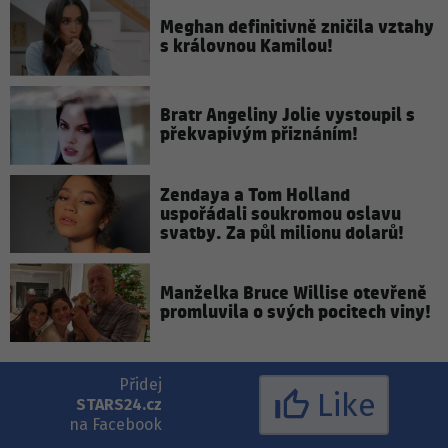
Meghan definitivně zničila vztahy
s královnou Kamilou!
Bratr Angeliny Jolie vystoupil s
překvapivým přiznáním!
Zendaya a Tom Holland
uspořádali soukromou oslavu
svatby. Za půl milionu dolarů!
Manželka Bruce Willise otevřeně
promluvila o svých pocitech viny!
Přidej
Like
STARS24.cz
na Facebook