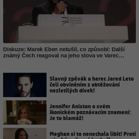
Slavný zpěvák a herec Jared Leto
čelí obviněním z obtěžování
nezletilých dívek!
Jennifer Aniston o svém
ikonickém poznávacím znamení:
Je to blamáž!
Meghan si to nenechala líbit! Proti