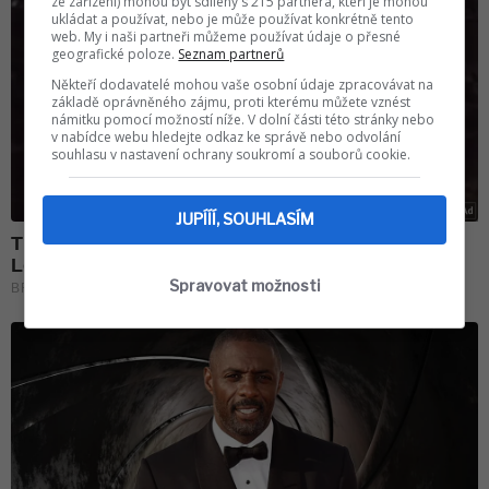
ze zařízení) mohou být sdíleny s 215 partnera, kteří je mohou
ukládat a používat, nebo je může používat konkrétně tento
web. My i naši partneři můžeme používat údaje o přesné
geografické poloze.
Seznam partnerů
Někteří dodavatelé mohou vaše osobní údaje zpracovávat na
základě oprávněného zájmu, proti kterému můžete vznést
námitku pomocí možností níže. V dolní části této stránky nebo
v nabídce webu hledejte odkaz ke správě nebo odvolání
souhlasu v nastavení ochrany soukromí a souborů cookie.
JUPÍÍÍ, SOUHLASÍM
Spravovat možnosti