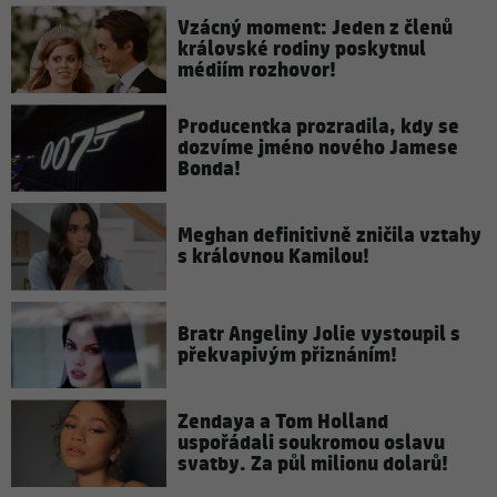
Vzácný moment: Jeden z členů
královské rodiny poskytnul
médiím rozhovor!
Producentka prozradila, kdy se
dozvíme jméno nového Jamese
Bonda!
Meghan definitivně zničila vztahy
s královnou Kamilou!
Bratr Angeliny Jolie vystoupil s
překvapivým přiznáním!
Zendaya a Tom Holland
uspořádali soukromou oslavu
svatby. Za půl milionu dolarů!