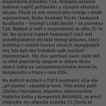
respondenti známkou 7,54. Hokejový obránce
bodoval napříč pohlavími i u různých věkových
skupin. Těsně za ním skončil jeho kolega z české
reprezentace, klubu Anaheim Ducks i kampaně
Kauflandu – brankář Lukáš Dostál – se známkou
7,46. Nejlépe si vedl u respondentů ve věku 25–34
let. Na výrazný úspěch hokejových tváří měl
pravděpodobně vliv také timing výzkumu, který
probíhal v období konání zimních olympijských
her, kde byli oba hokejisté opět součástí
reprezentace. Tito dva sportovci navíc stále těží
ze silné popularity spojené se ziskem titulu
mistrů světa na nezapomenutelném domácím
šampionátu v Praze v roce 2024.
Na dalších místech v TOP 5 osobností už je vše
„při starém“: obsadili je herci. Třetí místo patří
Zdeňku Charvátovi, vtipnému sekundantovi
Vojtěcha Kotka v kampaních BAUHAUS, za jehož
ztvárnění mu připadla známka 7,1. Čtvrtý se