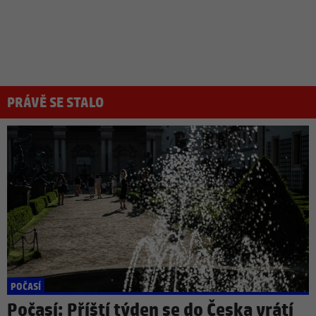
PRÁVĚ SE STALO
POČASÍ
Počasí: Příští týden se do Česka vrátí