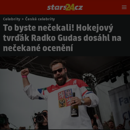
Hl
m
Celebrity
>
České celebrity
Nacházíte
To byste nečekali! Hokejový
se
zde:
tvrďák Radko Gudas dosáhl na
nečekané ocenění