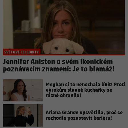
SVĚTOVÉ CELEBRITY
Jennifer Aniston o svém ikonickém
poznávacím znamení: Je to blamáž!
Meghan si to nenechala líbit! Proti
výrokům slavné kuchařky se
rázně ohradila!
Ariana Grande vysvětlila, proč se
rozhodla pozastavit kariéru!