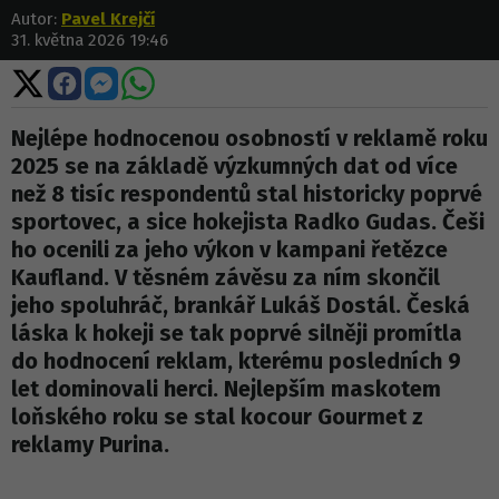
Autor:
Pavel Krejčí
31. května 2026 19:46
Sdílet
Sdílet
Sdílet
Sdílet
na
na
na
na
X
Facebooku
Messengeru
WhatsApp
Nejlépe hodnocenou osobností v reklamě roku
2025 se na základě výzkumných dat od více
než 8 tisíc respondentů stal historicky poprvé
sportovec, a sice hokejista Radko Gudas. Češi
ho ocenili za jeho výkon v kampani řetězce
Kaufland. V těsném závěsu za ním skončil
jeho spoluhráč, brankář Lukáš Dostál. Česká
láska k hokeji se tak poprvé silněji promítla
do hodnocení reklam, kterému posledních 9
let dominovali herci. Nejlepším maskotem
loňského roku se stal kocour Gourmet z
reklamy Purina.