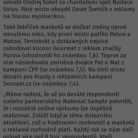
umístil Ondřej Sokol za charitativní spot Nadace
Sirius. Páté místo obsadil David Švehlík z reklamy
na Starou mysliveckou.
Také žebříček maskotů se dočkal změny oproti
minulému roku, kdy první místo patřilo Patovi a
Matovi. Tentokrát u dotázaných nejvíce
zabodoval kocour Gourmet z reklam značky
Purina (ohodnotili ho známkou 7,6). Teprve za
ním následovala zmíněná dvojice Pat a Mat z
kampaní ČPP (se známkou 7,5). Na třetí místo
dosáhl pes Krasty z reklamních kampaní
Seznam.cz (se známkou 7,4).
„Máme radost, že už po desáté respondenti
našeho partnerského National Sample potvrdili,
že i rozsáhlé online výzkumy lze úspěšně
realizovat. Zvlášť když je téma dotazníku
atraktivní, což u hodnocení osobností a maskotů
v reklamě rozhodně platí. Každý rok se nám daří
oslovit více než 8 tisíc respondentů, kteří