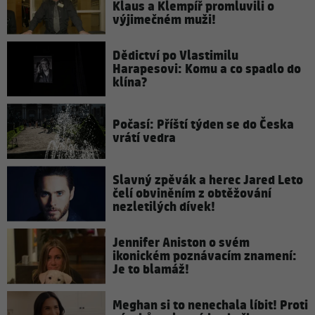
Klaus a Klempíř promluvili o
výjimečném muži!
Dědictví po Vlastimilu
Harapesovi: Komu a co spadlo do
klína?
Počasí: Příští týden se do Česka
vrátí vedra
Slavný zpěvák a herec Jared Leto
čelí obviněním z obtěžování
nezletilých dívek!
Jennifer Aniston o svém
ikonickém poznávacím znamení:
Je to blamáž!
Meghan si to nenechala líbit! Proti