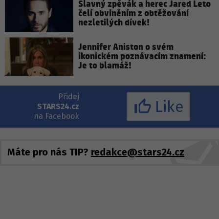
Slavný zpěvák a herec Jared Leto
čelí obviněním z obtěžování
nezletilých dívek!
Jennifer Aniston o svém
ikonickém poznávacím znamení:
Je to blamáž!
Přidej
Like
STARS24.cz
na Facebook
Máte pro nás TIP?
redakce@stars24.cz