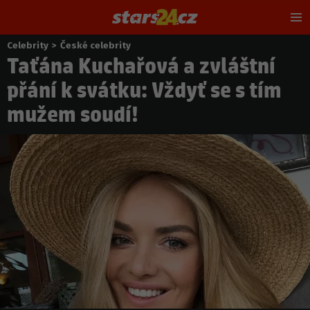
Hl
m
Celebrity
>
České celebrity
Nacházíte
Taťána Kuchařová a zvláštní
se
zde:
přání k svátku: Vždyť se s tím
mužem soudí!