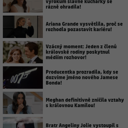
výrokům slavné kuchařky se
rázně ohradila!
Ariana Grande vysvětlila, proč se
rozhodla pozastavit kariéru!
Vzácný moment: Jeden z členů
královské rodiny poskytnul
médiím rozhovor!
Producentka prozradila, kdy se
dozvíme jméno nového Jamese
Bonda!
Meghan definitivně zničila vztahy
s královnou Kamilou!
Bratr Angeliny Jolie vystoupil s