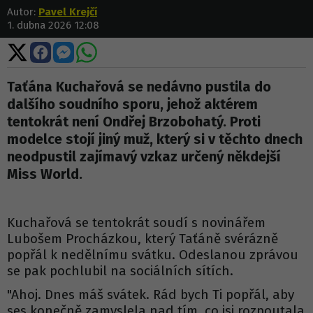
Autor:
Pavel Krejčí
1. dubna 2026 12:08
Sdílet
Sdílet
Sdílet
Sdílet
na
na
na
na
X
Facebooku
Messengeru
WhatsApp
Taťána Kuchařová se nedávno pustila do
dalšího soudního sporu, jehož aktérem
tentokrát není Ondřej Brzobohatý. Proti
modelce stojí jiný muž, který si v těchto dnech
neodpustil zajímavý vzkaz určený někdejší
Miss World.
Kuchařová se tentokrát soudí s novinářem
Lubošem Procházkou, který Taťáně svérázně
popřál k nedělnímu svátku. Odeslanou zprávou
se pak pochlubil na sociálních sítích.
"Ahoj. Dnes máš svátek. Rád bych Ti popřál, aby
ses konečně zamyslela nad tím, co jsi rozpoutala