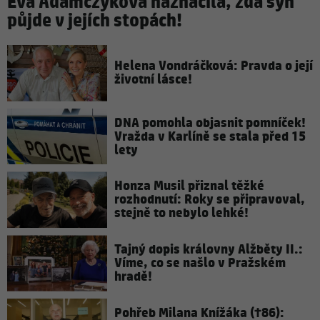
Eva Adamczyková naznačila, zda syn
půjde v jejích stopách!
Helena Vondráčková: Pravda o její
životní lásce!
DNA pomohla objasnit pomníček!
Vražda v Karlíně se stala před 15
lety
Honza Musil přiznal těžké
rozhodnutí: Roky se připravoval,
stejně to nebylo lehké!
Tajný dopis královny Alžběty II.:
Víme, co se našlo v Pražském
hradě!
Pohřeb Milana Knížáka (†86):