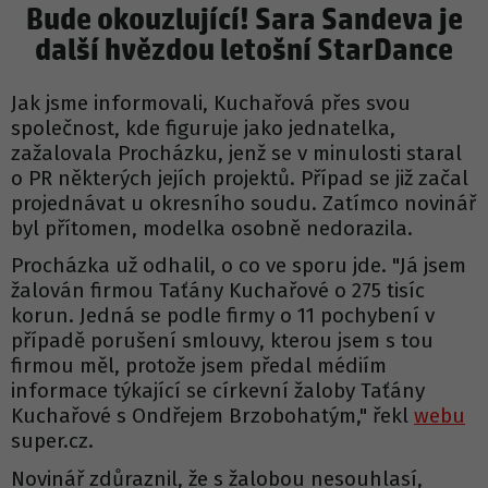
Bude okouzlující! Sara Sandeva je
další hvězdou letošní StarDance
Jak jsme informovali, Kuchařová přes svou
společnost, kde figuruje jako jednatelka,
zažalovala Procházku, jenž se v minulosti staral
o PR některých jejích projektů. Případ se již začal
projednávat u okresního soudu. Zatímco novinář
byl přítomen, modelka osobně nedorazila.
Procházka už odhalil, o co ve sporu jde. "Já jsem
žalován firmou Taťány Kuchařové o 275 tisíc
korun. Jedná se podle firmy o 11 pochybení v
případě porušení smlouvy, kterou jsem s tou
firmou měl, protože jsem předal médiím
informace týkající se církevní žaloby Taťány
Kuchařové s Ondřejem Brzobohatým," řekl
webu
super.cz.
Novinář zdůraznil, že s žalobou nesouhlasí,