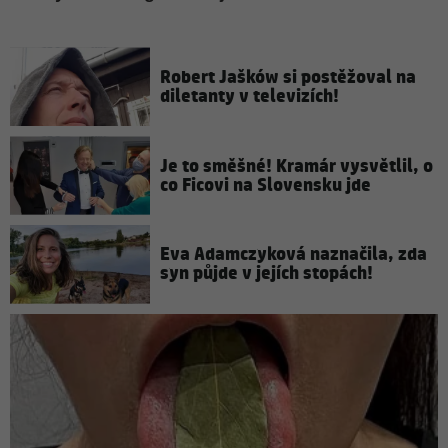
Robert Jašków si postěžoval na
diletanty v televizích!
Je to směšné! Kramár vysvětlil, o
co Ficovi na Slovensku jde
Eva Adamczyková naznačila, zda
syn půjde v jejích stopách!