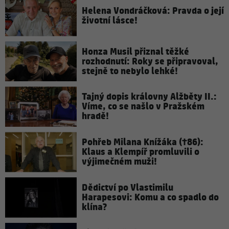
Helena Vondráčková: Pravda o její
životní lásce!
Honza Musil přiznal těžké
rozhodnutí: Roky se připravoval,
stejně to nebylo lehké!
Tajný dopis královny Alžběty II.:
Víme, co se našlo v Pražském
hradě!
Pohřeb Milana Knížáka (†86):
Klaus a Klempíř promluvili o
výjimečném muži!
Dědictví po Vlastimilu
Harapesovi: Komu a co spadlo do
klína?