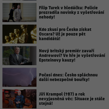
Filip Turek v hledáčku: Policie
prozradila novinky z vyšetřování
nehody!
Kdo zkusí pro Česko získat
Oscara? Už je pouze pět
kandidátů!
Nový britský premiér zavaří
Andrewovi? Ve hře je vyšetřování
Epsteinovy kauzy!
Počasí dnes: Česko spláchnou
další nebezpečné bouřky!
Jiří Krampol (†87) a rok
nevyjasněná věc: Situace je stále
stejná!