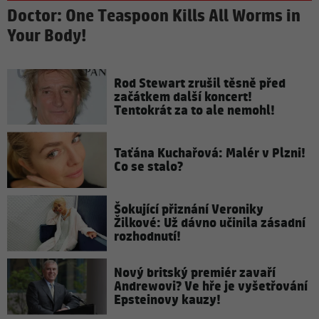
Doctor: One Teaspoon Kills All Worms in
Your Body!
Rod Stewart zrušil těsně před
začátkem další koncert!
Tentokrát za to ale nemohl!
Taťána Kuchařová: Malér v Plzni!
Co se stalo?
Šokující přiznání Veroniky
Žilkové: Už dávno učinila zásadní
rozhodnutí!
Nový britský premiér zavaří
Andrewovi? Ve hře je vyšetřování
Epsteinovy kauzy!