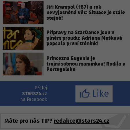
Jiří Krampol (†87) a rok
nevyjasněná věc: Situace je stále
stejná!
Přípravy na StarDance jsou v
plném proudu: Adriana Mašková
popsala první trénink!
Princezna Eugenie je
trojnásobnou maminkou! Rodila v
Portugalsku
Přidej
Like
STARS24.cz
na Facebook
Máte pro nás TIP?
redakce@stars24.cz