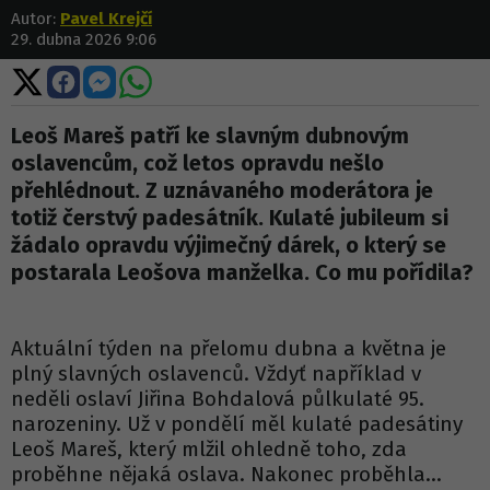
Autor:
Pavel Krejčí
29. dubna 2026 9:06
Sdílet
Sdílet
Sdílet
Sdílet
na
na
na
na
X
Facebooku
Messengeru
WhatsApp
Leoš Mareš patří ke slavným dubnovým
oslavencům, což letos opravdu nešlo
přehlédnout. Z uznávaného moderátora je
totiž čerstvý padesátník. Kulaté jubileum si
žádalo opravdu výjimečný dárek, o který se
postarala Leošova manželka. Co mu pořídila?
Aktuální týden na přelomu dubna a května je
plný slavných oslavenců. Vždyť například v
neděli oslaví Jiřina Bohdalová půlkulaté 95.
narozeniny. Už v pondělí měl kulaté padesátiny
Leoš Mareš, který mlžil ohledně toho, zda
proběhne nějaká oslava. Nakonec proběhla...