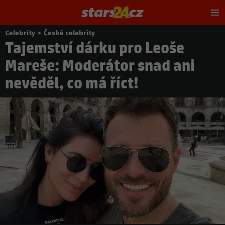
Hl
m
Celebrity
>
České celebrity
Nacházíte
Tajemství dárku pro Leoše
se
zde:
Mareše: Moderátor snad ani
nevěděl, co má říct!