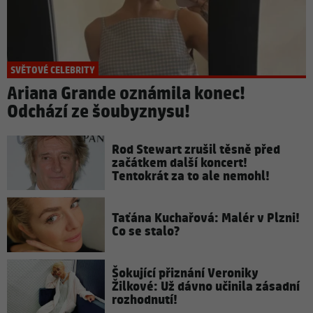
SVĚTOVÉ CELEBRITY
Ariana Grande oznámila konec!
Odchází ze šoubyznysu!
Rod Stewart zrušil těsně před
začátkem další koncert!
Tentokrát za to ale nemohl!
Taťána Kuchařová: Malér v Plzni!
Co se stalo?
Šokující přiznání Veroniky
Žilkové: Už dávno učinila zásadní
rozhodnutí!