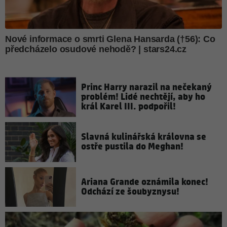
Princ Harry narazil na nečekaný
problém! Lidé nechtějí, aby ho
král Karel III. podpořil!
Slavná kulinářská královna se
ostře pustila do Meghan!
Ariana Grande oznámila konec!
Odchází ze šoubyznysu!