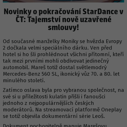
Novinky o pokračování StarDance v
ČT: Tajemství nově uzavřené
smlouvy!
Od současné manželky Moniky se hvězda Evropy
2 dočkala velmi speciálního dárku. Ven před
hotel si ho šli prohlédnout všichni přítomní, kteří
tak mezi prvními mohli obdivovat jedinečný
automobil. Mareš totiž dostal světlemodrý
Mercedes-Benz 560 SL, ikonický vůz 70. a 80. let
minulého století.
Zatímco oslava byla pro vybranou společnost, na
své si u příležitosti kulatin přišli i fanoušci
jednoho z nejpopulárnějších českých
moderátorů. Na streamovací platformě Oneplay
se totiž objevila dokumentární série Leoš.
Dokument pochopitelně mapuje Marešovu