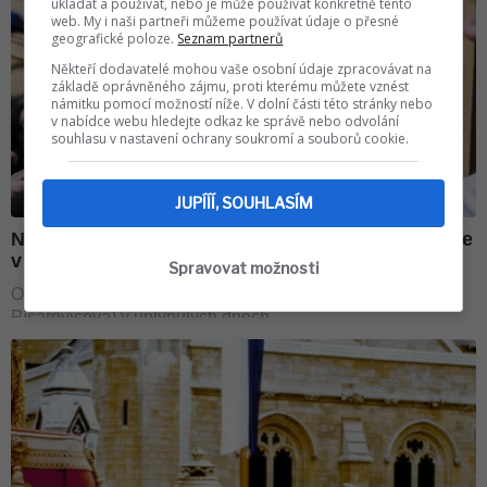
ukládat a používat, nebo je může používat konkrétně tento
web. My i naši partneři můžeme používat údaje o přesné
geografické poloze.
Seznam partnerů
Někteří dodavatelé mohou vaše osobní údaje zpracovávat na
základě oprávněného zájmu, proti kterému můžete vznést
námitku pomocí možností níže. V dolní části této stránky nebo
v nabídce webu hledejte odkaz ke správě nebo odvolání
souhlasu v nastavení ochrany soukromí a souborů cookie.
JUPÍÍÍ, SOUHLASÍM
Spravovat možnosti