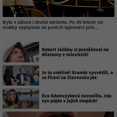
Robert Jašków si postěžoval na
diletanty v televizích!
Je to směšné! Kramár vysvětlil, o
co Ficovi na Slovensku jde
Eva Adamczyková naznačila, zda
syn půjde v jejích stopách!