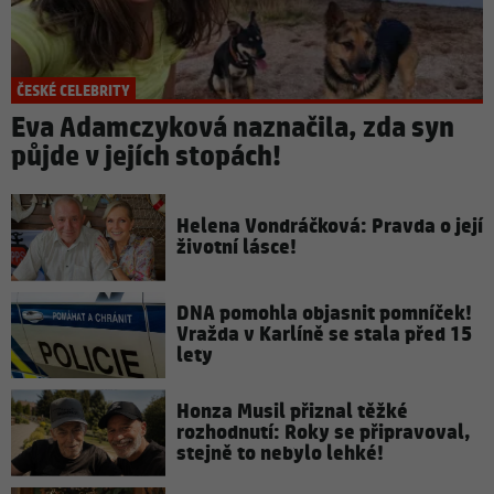
ČESKÉ CELEBRITY
Eva Adamczyková naznačila, zda syn
půjde v jejích stopách!
Helena Vondráčková: Pravda o její
životní lásce!
DNA pomohla objasnit pomníček!
Vražda v Karlíně se stala před 15
lety
Honza Musil přiznal těžké
rozhodnutí: Roky se připravoval,
stejně to nebylo lehké!