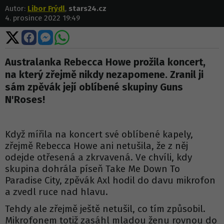
Autor:
Libor Frýdl
,
stars24.cz
4. prosince 2022 19:49
Sdílet
Sdílet
Sdílet
Sdílet
na
na
na
na
X
Facebooku
Messengeru
WhatsApp
Australanka Rebecca Howe prožila koncert,
na který zřejmě nikdy nezapomene. Zranil ji
sám zpěvák její oblíbené skupiny Guns
N'Roses!
Když mířila na koncert své oblíbené kapely,
zřejmě Rebecca Howe ani netušila, že z něj
odejde otřesená a zkrvavená. Ve chvíli, kdy
skupina dohrála píseň Take Me Down To
Paradise City, zpěvák Axl hodil do davu mikrofon
a zvedl ruce nad hlavu.
Tehdy ale zřejmě ještě netušil, co tím způsobil.
Mikrofonem totiž zasáhl mladou ženu rovnou do