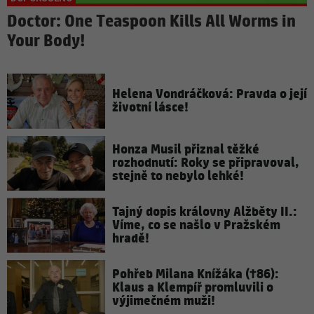
Doctor: One Teaspoon Kills All Worms in
Your Body!
Helena Vondráčková: Pravda o její
životní lásce!
Honza Musil přiznal těžké
rozhodnutí: Roky se připravoval,
stejně to nebylo lehké!
Tajný dopis královny Alžběty II.:
Víme, co se našlo v Pražském
hradě!
Pohřeb Milana Knížáka (†86):
Klaus a Klempíř promluvili o
výjimečném muži!