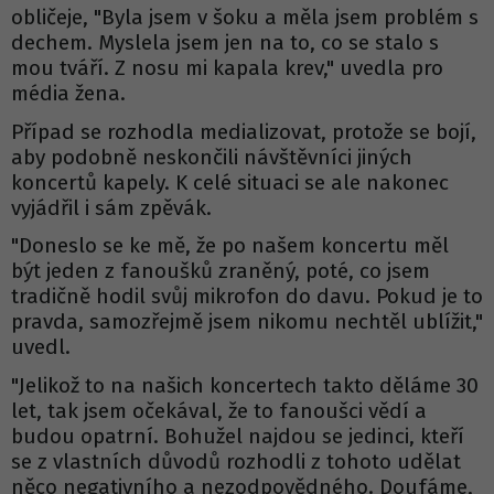
obličeje, "Byla jsem v šoku a měla jsem problém s
dechem. Myslela jsem jen na to, co se stalo s
mou tváří. Z nosu mi kapala krev," uvedla pro
média žena.
Případ se rozhodla medializovat, protože se bojí,
aby podobně neskončili návštěvníci jiných
koncertů kapely. K celé situaci se ale nakonec
vyjádřil i sám zpěvák.
"Doneslo se ke mě, že po našem koncertu měl
být jeden z fanoušků zraněný, poté, co jsem
tradičně hodil svůj mikrofon do davu. Pokud je to
pravda, samozřejmě jsem nikomu nechtěl ublížit,"
uvedl.
"Jelikož to na našich koncertech takto děláme 30
let, tak jsem očekával, že to fanoušci vědí a
budou opatrní. Bohužel najdou se jedinci, kteří
se z vlastních důvodů rozhodli z tohoto udělat
něco negativního a nezodpovědného. Doufáme,