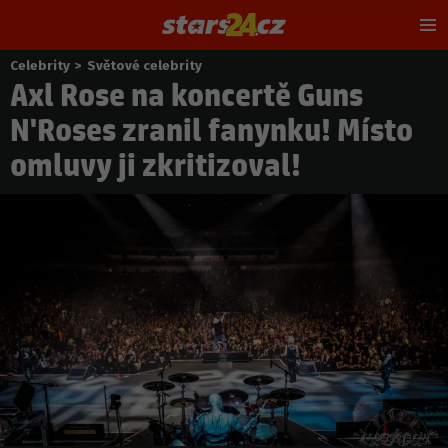
Hl
m
Celebrity
>
Světové celebrity
Nacházíte
Axl Rose na koncertě Guns
se
zde:
N'Roses zranil fanynku! Místo
omluvy ji zkritizoval!