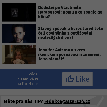
Dědictví po Vlastimilu
Harapesovi: Komu a co spadlo do
klína?
Slavný zpěvák a herec Jared Leto
čelí obviněním z obtěžování
nezletilých dívek!
Jennifer Aniston o svém
ikonickém poznávacím znamení:
Je to blamáž!
Přidej
Like
STARS24.cz
na Facebook
Máte pro nás TIP?
redakce@stars24.cz