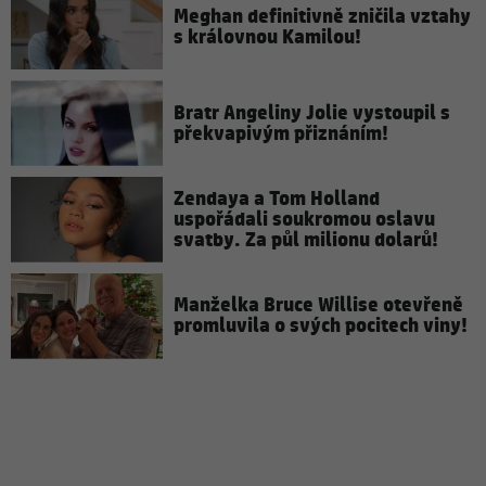
Meghan definitivně zničila vztahy
s královnou Kamilou!
Bratr Angeliny Jolie vystoupil s
překvapivým přiznáním!
Zendaya a Tom Holland
uspořádali soukromou oslavu
svatby. Za půl milionu dolarů!
Manželka Bruce Willise otevřeně
promluvila o svých pocitech viny!