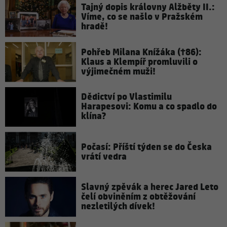
Tajný dopis královny Alžběty II.:
Víme, co se našlo v Pražském
hradě!
Pohřeb Milana Knížáka (†86):
Klaus a Klempíř promluvili o
výjimečném muži!
Dědictví po Vlastimilu
Harapesovi: Komu a co spadlo do
klína?
Počasí: Příští týden se do Česka
vrátí vedra
Slavný zpěvák a herec Jared Leto
čelí obviněním z obtěžování
nezletilých dívek!