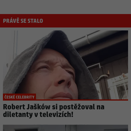
PRÁVĚ SE STALO
ČESKÉ CELEBRITY
Robert Jašków si postěžoval na
diletanty v televizích!