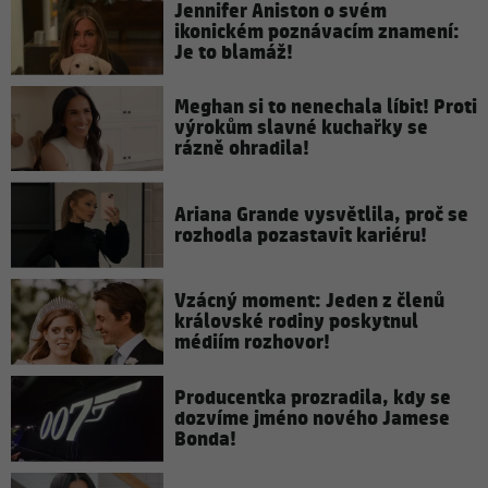
Jennifer Aniston o svém
ikonickém poznávacím znamení:
Je to blamáž!
Meghan si to nenechala líbit! Proti
výrokům slavné kuchařky se
rázně ohradila!
Ariana Grande vysvětlila, proč se
rozhodla pozastavit kariéru!
Vzácný moment: Jeden z členů
královské rodiny poskytnul
médiím rozhovor!
Producentka prozradila, kdy se
dozvíme jméno nového Jamese
Bonda!