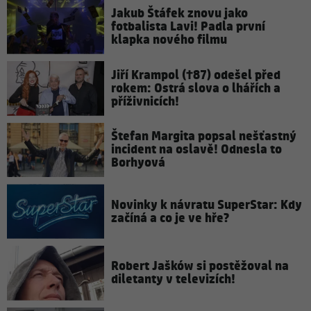
Jakub Štáfek znovu jako
fotbalista Lavi! Padla první
klapka nového filmu
Jiří Krampol (†87) odešel před
rokem: Ostrá slova o lhářích a
příživnicích!
Štefan Margita popsal nešťastný
incident na oslavě! Odnesla to
Borhyová
Novinky k návratu SuperStar: Kdy
začíná a co je ve hře?
Robert Jašków si postěžoval na
diletanty v televizích!