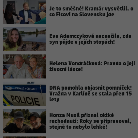
Je to směšné! Kramár vysvětlil, o
co Ficovi na Slovensku jde
Eva Adamczyková naznačila, zda
syn půjde v jejích stopách!
Helena Vondráčková: Pravda o její
životní lásce!
DNA pomohla objasnit pomníček!
Vražda v Karlíně se stala před 15
lety
Honza Musil přiznal těžké
rozhodnutí: Roky se připravoval,
stejně to nebylo lehké!