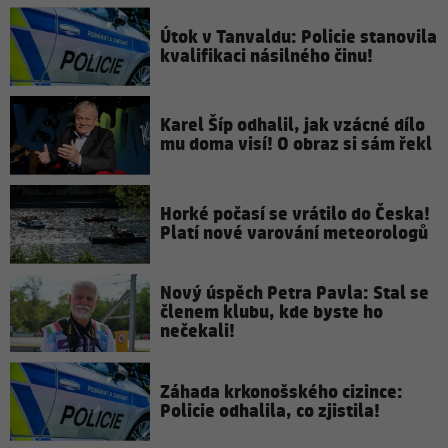
Útok v Tanvaldu: Policie stanovila
kvalifikaci násilného činu!
Karel Šíp odhalil, jak vzácné dílo
mu doma visí! O obraz si sám řekl
Horké počasí se vrátilo do Česka!
Platí nové varování meteorologů
Nový úspěch Petra Pavla: Stal se
členem klubu, kde byste ho
nečekali!
Záhada krkonošského cizince:
Policie odhalila, co zjistila!