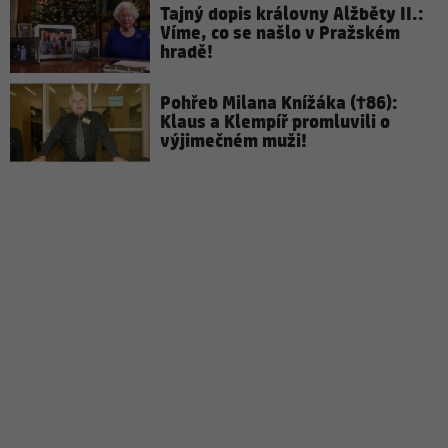
Tajný dopis královny Alžběty II.:
Víme, co se našlo v Pražském
hradě!
Pohřeb Milana Knížáka (†86):
Klaus a Klempíř promluvili o
výjimečném muži!