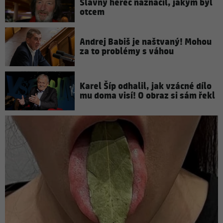
Slavný herec naznačil, jakým byl
otcem
Andrej Babiš je naštvaný! Mohou
za to problémy s váhou
Karel Šíp odhalil, jak vzácné dílo
mu doma visí! O obraz si sám řekl