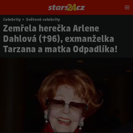
Hl
m
Celebrity
>
Světové celebrity
Nacházíte
Zemřela herečka Arlene
se
zde:
Dahlová (†96), exmanželka
Tarzana a matka Odpadlíka!