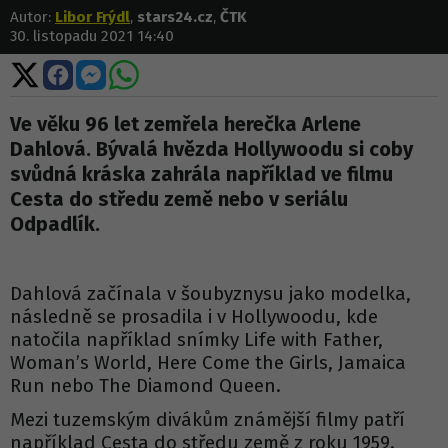
Autor:
Libor Frýdl
,
stars24.cz
,
ČTK
30. listopadu 2021 14:40
Sdílet
Sdílet
Sdílet
Sdílet
na
na
na
na
X
Facebooku
Messengeru
WhatsApp
Ve věku 96 let zemřela herečka Arlene
Dahlová. Bývalá hvězda Hollywoodu si coby
svůdná kráska zahrála například ve filmu
Cesta do středu země nebo v seriálu
Odpadlík.
Dahlová začínala v šoubyznysu jako modelka,
následně se prosadila i v Hollywoodu, kde
natočila například snímky Life with Father,
Woman’s World, Here Come the Girls, Jamaica
Run nebo The Diamond Queen.
Mezi tuzemským divákům známější filmy patří
například Cesta do středu země z roku 1959.