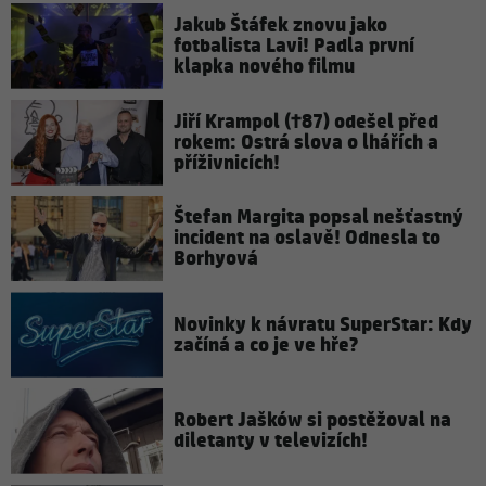
Jakub Štáfek znovu jako
fotbalista Lavi! Padla první
klapka nového filmu
Jiří Krampol (†87) odešel před
rokem: Ostrá slova o lhářích a
příživnicích!
Štefan Margita popsal nešťastný
incident na oslavě! Odnesla to
Borhyová
Novinky k návratu SuperStar: Kdy
začíná a co je ve hře?
Robert Jašków si postěžoval na
diletanty v televizích!