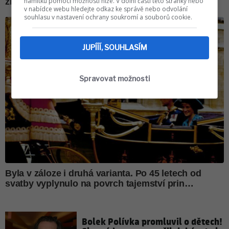
námitku pomocí možností níže. V dolní části této stránky nebo
v nabídce webu hledejte odkaz ke správě nebo odvolání
souhlasu v nastavení ochrany soukromí a souborů cookie.
JUPÍÍÍ, SOUHLASÍM
Spravovat možnosti
Bolek Polívka promluvil o dětech!