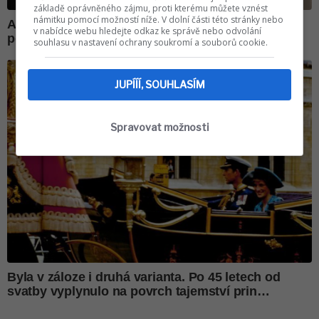
základě oprávněného zájmu, proti kterému můžete vznést
námitku pomocí možností níže. V dolní části této stránky nebo
v nabídce webu hledejte odkaz ke správě nebo odvolání
souhlasu v nastavení ochrany soukromí a souborů cookie.
JUPÍÍÍ, SOUHLASÍM
Spravovat možnosti