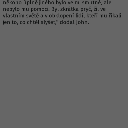
někoho úplně jiného bylo velmi smutné, ale
nebylo mu pomoci. Byl zkrátka pryč, žil ve
vlastním světě a v obklopení lidí, kteří mu říkali
jen to, co chtěl slyšet,“ dodal John.