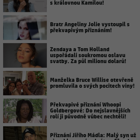
s královnou Kamilou!
Bratr Angeliny Jolie vystoupil s
překvapivým přiznáním!
Zendaya a Tom Holland
uspořádali soukromou oslavu
svatby. Za půl milionu dolarů!
Manželka Bruce Willise otevřeně
promluvila o svých pocitech viny!
Překvapivé přiznání Whoopi
Goldbergové: Do nejslavnějších
rolí ji původně vůbec nechtěli!
Přiznání Jiřího Mádla: Malý syn už