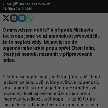
Autor:
Jiří Hrabal
,
stars24.cz
21. října 2019 13:10
Sdílet
Sdílet
Sdílet
Sdílet
na
na
na
na
X
Facebooku
Messengeru
WhatsApp
O mrtvých jen dobře? V případě Michaela
Jacksona jsme se už mnohokrát přesvědčili,
že to neplatí vždy. Nejnověji se do
legendárního krále popu opřel Elton John,
který jej nemohl nezmínit v připravované
knize.
Nikoho asi nepřekvapí, že Elton John a Michael
Jackson se jako dvě hvězdy světové pop-music
znali a mohli si udělat jeden na druhého svůj
názor. Vyslovit jej ovšem může už jen první
jmenovaný, jelikož „král popu“ je už 10 let po
smrti. Pozůstalým po legendárním americkém