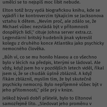
umělci se to nejspíš moc líbit nebude.
Elton totiž brzy vydá biografickou knihu, kde se
vyjádří i ke kontroverzím týkajícím se Jacksonova
vztahu k dětem. „Nevím proč, ale zdálo se, že
Michael vůbec nezvládá být v přítomnosti
dospělých lidí,“ cituje Johna server extra.cz.
Legendární britský hudebník jinak vykreslil
kolegu z druhého konce Atlantiku jako psychicky
nemocného člověka.
„Bůh ví, co se mu honilo hlavou a co všechno
bylo v lécích na předpis, kterými se ládoval. Ale
vždy, když jsem ho v pozdějších letech viděl, říkal
jsem si, že se chudák úplně zbláznil. A když
říkám zbláznil, myslím tím, že byl skutečně
psychicky nemocný. Bylo nepříjemné vůbec být v
jeho přítomnosti,“ píše prý v knize.
Jelikož bývali dobří přátelé, bylo to Eltonovi
samozřejmě líto. „Sledovat jeho proměnu v