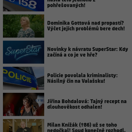
pohřešovaných!
Dominika Gottová nad propastí?
Výčet jejích problémů bere dech!
Novinky k návratu SuperStar: Kdy
začíná a co je ve hře?
Policie povolala kriminalisty:
Násilný čin na Valašsku!
Jiřina Bohdalová: Tajný recept na
dlouhověkost odhalen!
Milan Knížák (†86) už se toho
nedočkal! Soud konečně rozhodl,