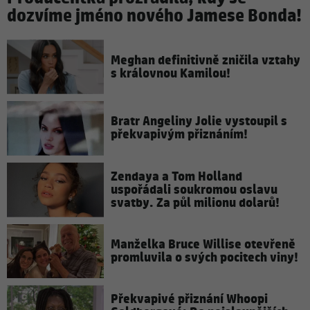
dozvíme jméno nového Jamese Bonda!
Meghan definitivně zničila vztahy
s královnou Kamilou!
Bratr Angeliny Jolie vystoupil s
překvapivým přiznáním!
Zendaya a Tom Holland
uspořádali soukromou oslavu
svatby. Za půl milionu dolarů!
Manželka Bruce Willise otevřeně
promluvila o svých pocitech viny!
Překvapivé přiznání Whoopi