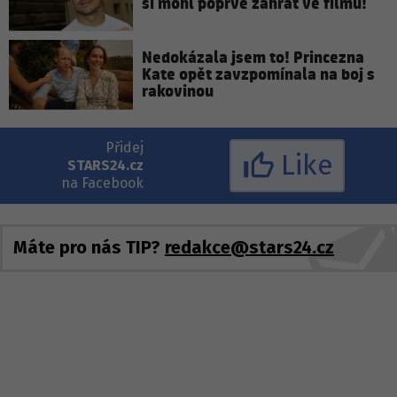
si mohl poprvé zahrát ve filmu!
Nedokázala jsem to! Princezna
Kate opět zavzpomínala na boj s
rakovinou
Přidej
Like
STARS24.cz
na Facebook
Máte pro nás TIP?
redakce@stars24.cz