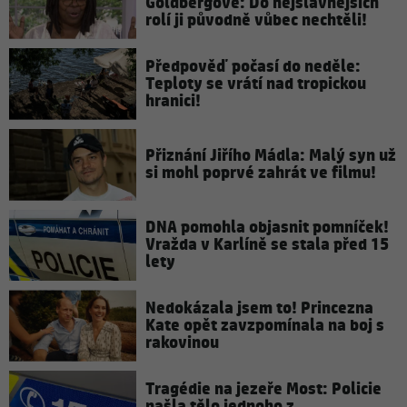
Goldbergové: Do nejslavnějších
rolí ji původně vůbec nechtěli!
Předpověď počasí do neděle:
Teploty se vrátí nad tropickou
hranici!
Přiznání Jiřího Mádla: Malý syn už
si mohl poprvé zahrát ve filmu!
DNA pomohla objasnit pomníček!
Vražda v Karlíně se stala před 15
lety
Nedokázala jsem to! Princezna
Kate opět zavzpomínala na boj s
rakovinou
Tragédie na jezeře Most: Policie
našla tělo jednoho z