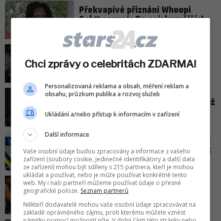
Překvapivé přiznání Whoopi
Goldbergové: Do nejslavnějších
rolí ji původně vůbec nechtěli!
Předpověď počasí do neděle:
Teploty se vrátí nad tropickou
Chci zprávy o celebritách ZDARMA!
hranici!
Personalizovaná reklama a obsah, měření reklam a
obsahu, průzkum publika a rozvoj služeb
Přiznání Jiřího Mádla: Malý syn už
si mohl poprvé zahrát ve filmu!
Ukládání a/nebo přístup k informacím v zařízení
Další informace
DNA pomohla objasnit pomníček!
Vražda v Karlíně se stala před 15
Vaše osobní údaje budou zpracovány a informace z vašeho
lety
zařízení (soubory cookie, jedinečné identifikátory a další data
ze zařízení) mohou být sdíleny s 215 partnera, kteří je mohou
ukládat a používat, nebo je může používat konkrétně tento
web. My i naši partneři můžeme používat údaje o přesné
Nedokázala jsem to! Princezna
geografické poloze.
Seznam partnerů
Kate opět zavzpomínala na boj s
rakovinou
Někteří dodavatelé mohou vaše osobní údaje zpracovávat na
základě oprávněného zájmu, proti kterému můžete vznést
námitku pomocí možností níže. V dolní části této stránky nebo