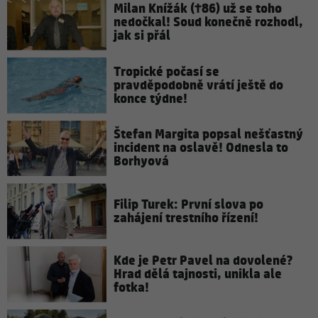
Milan Knížák (†86) už se toho
nedočkal! Soud konečně rozhodl,
jak si přál
Tropické počasí se
pravděpodobně vrátí ještě do
konce týdne!
Štefan Margita popsal nešťastný
incident na oslavě! Odnesla to
Borhyová
Filip Turek: První slova po
zahájení trestního řízení!
Kde je Petr Pavel na dovolené?
Hrad dělá tajnosti, unikla ale
fotka!