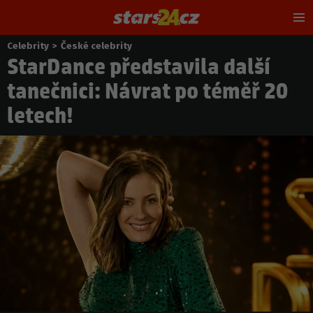
Hl
m
Celebrity
>
České celebrity
Nacházíte
StarDance představila další
se
zde:
tanečnici: Návrat po téměř 20
letech!