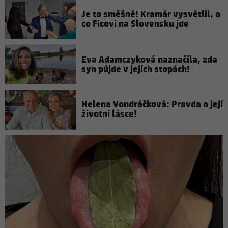
Je to směšné! Kramár vysvětlil, o
co Ficovi na Slovensku jde
Eva Adamczyková naznačila, zda
syn půjde v jejích stopách!
Helena Vondráčková: Pravda o její
životní lásce!