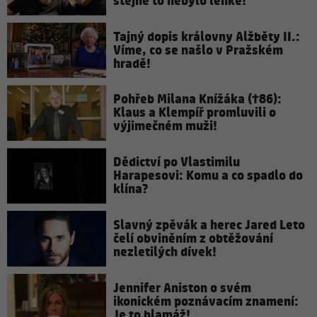
stejně to nebylo lehké!
Tajný dopis královny Alžběty II.:
Víme, co se našlo v Pražském
hradě!
Pohřeb Milana Knížáka (†86):
Klaus a Klempíř promluvili o
výjimečném muži!
Dědictví po Vlastimilu
Harapesovi: Komu a co spadlo do
klína?
Slavný zpěvák a herec Jared Leto
čelí obviněním z obtěžování
nezletilých dívek!
Jennifer Aniston o svém
ikonickém poznávacím znamení:
Je to blamáž!