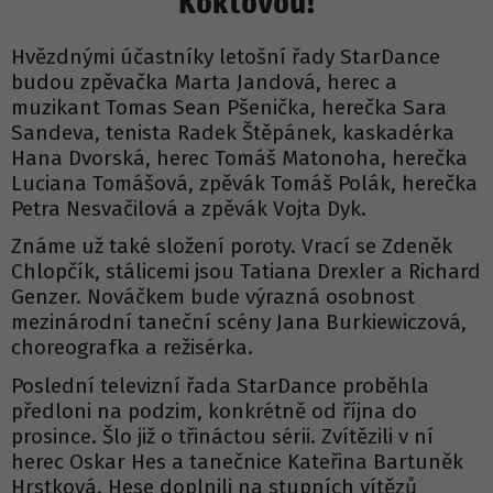
Koktovou!
Hvězdnými účastníky letošní řady StarDance
budou zpěvačka Marta Jandová, herec a
muzikant Tomas Sean Pšenička, herečka Sara
Sandeva, tenista Radek Štěpánek, kaskadérka
Hana Dvorská, herec Tomáš Matonoha, herečka
Luciana Tomášová, zpěvák Tomáš Polák, herečka
Petra Nesvačilová a zpěvák Vojta Dyk.
Známe už také složení poroty. Vrací se Zdeněk
Chlopčík, stálicemi jsou Tatiana Drexler a Richard
Genzer. Nováčkem bude výrazná osobnost
mezinárodní taneční scény Jana Burkiewiczová,
choreografka a režisérka.
Poslední televizní řada StarDance proběhla
předloni na podzim, konkrétně od října do
prosince. Šlo již o třináctou sérii. Zvítězili v ní
herec Oskar Hes a tanečnice Kateřina Bartuněk
Hrstková. Hese doplnili na stupních vítězů