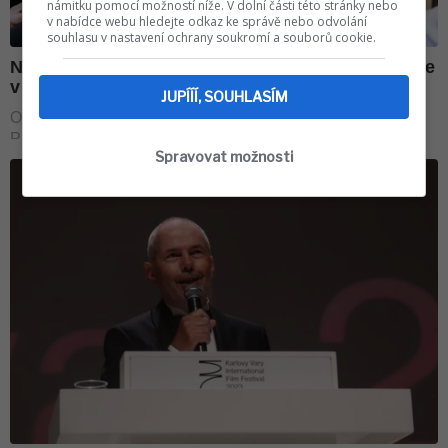
námitku pomocí možností níže. V dolní části této stránky nebo
v nabídce webu hledejte odkaz ke správě nebo odvolání
souhlasu v nastavení ochrany soukromí a souborů cookie.
JUPÍÍÍ, SOUHLASÍM
Spravovat možnosti