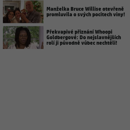
Manželka Bruce Willise otevřeně
promluvila o svých pocitech viny!
Překvapivé přiznání Whoopi
Goldbergové: Do nejslavnějších
rolí ji původně vůbec nechtěli!