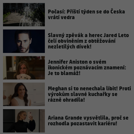
Počasí: Příští týden se do Česka
vrátí vedra
Slavný zpěvák a herec Jared Leto
čelí obviněním z obtěžování
nezletilých dívek!
Jennifer Aniston o svém
ikonickém poznávacím znamení:
Je to blamáž!
Meghan si to nenechala líbit! Proti
výrokům slavné kuchařky se
rázně ohradila!
Ariana Grande vysvětlila, proč se
rozhodla pozastavit kariéru!