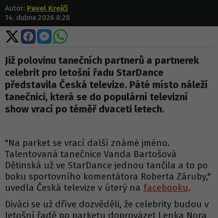
Autor:
Pavel Krejčí
14. dubna 2026 8:28
Sdílet
Sdílet
Sdílet
Sdílet
na
na
na
na
X
Facebooku
Messengeru
WhatsApp
Již polovinu tanečních partnerů a partnerek
celebrit pro letošní řadu StarDance
představila Česká televize. Páté místo náleží
tanečnici, která se do populární televizní
show vrací po téměř dvaceti letech.
"Na parket se vrací další známé jméno.
Talentovaná tanečnice Vanda Bartošová
Dětinská už ve StarDance jednou tančila a to po
boku sportovního komentátora Roberta Záruby,"
uvedla Česká televize v úterý na
facebooku
.
Diváci se už dříve dozvěděli, že celebrity budou v
letošní řadě po parketu doprovázet Lenka Nora