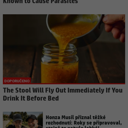
Known to Cause Parasites
The Stool Will Fly Out Immediately If You
Drink It Before Bed
Honza Musil přiznal těžké
rozhodnutí: Roky se připravoval,