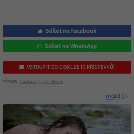
Sdílet na Facebook
Sdílet na WhatsApp
VSTOUPIT DO DISKUZE (0 PŘÍSPĚVKŮ)
TÉMATA:
StarDance
Česká televize