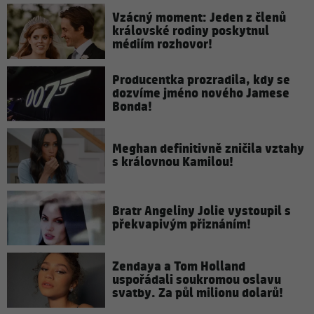
Vzácný moment: Jeden z členů
královské rodiny poskytnul
médiím rozhovor!
Producentka prozradila, kdy se
dozvíme jméno nového Jamese
Bonda!
Meghan definitivně zničila vztahy
s královnou Kamilou!
Bratr Angeliny Jolie vystoupil s
překvapivým přiznáním!
Zendaya a Tom Holland
uspořádali soukromou oslavu
svatby. Za půl milionu dolarů!