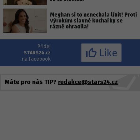
Meghan si to nenechala líbit! Proti
výrokům slavné kuchařky se
rázně ohradila!
Přidej
Like
STARS24.cz
na Facebook
Máte pro nás TIP?
redakce@stars24.cz