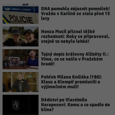
DNA pomohla objasnit pomníček!
Vražda v Karlíně se stala před 15
lety
Honza Musil přiznal těžké
rozhodnutí: Roky se připravoval,
stejně to nebylo lehké!
Tajný dopis královny Alžběty II.:
Víme, co se našlo v Pražském
hradě!
Pohřeb Milana Knížáka (†86):
Klaus a Klempíř promluvili o
výjimečném muži!
Dědictví po Vlastimilu
Harapesovi: Komu a co spadlo do
klína?