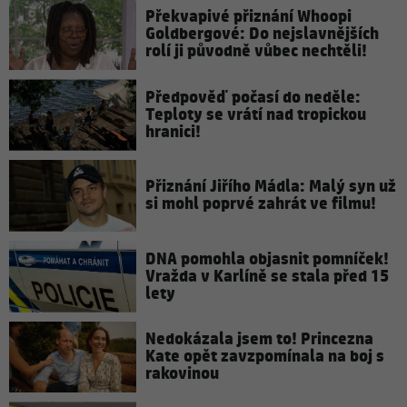
Překvapivé přiznání Whoopi
Goldbergové: Do nejslavnějších
rolí ji původně vůbec nechtěli!
Předpověď počasí do neděle:
Teploty se vrátí nad tropickou
hranici!
Přiznání Jiřího Mádla: Malý syn už
si mohl poprvé zahrát ve filmu!
DNA pomohla objasnit pomníček!
Vražda v Karlíně se stala před 15
lety
Nedokázala jsem to! Princezna
Kate opět zavzpomínala na boj s
rakovinou