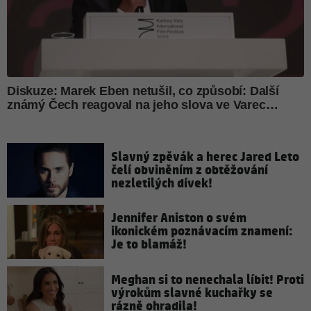
Slavný zpěvák a herec Jared Leto
čelí obviněním z obtěžování
nezletilých dívek!
Jennifer Aniston o svém
ikonickém poznávacím znamení:
Je to blamáž!
Meghan si to nenechala líbit! Proti
výrokům slavné kuchařky se
rázně ohradila!