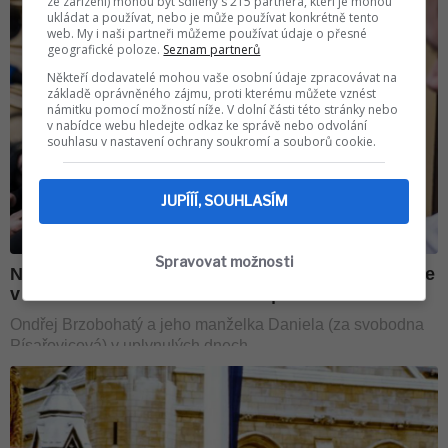
ze zařízení) mohou být sdíleny s 215 partnera, kteří je mohou
ukládat a používat, nebo je může používat konkrétně tento
web. My i naši partneři můžeme používat údaje o přesné
geografické poloze.
Seznam partnerů
Někteří dodavatelé mohou vaše osobní údaje zpracovávat na
základě oprávněného zájmu, proti kterému můžete vznést
námitku pomocí možností níže. V dolní části této stránky nebo
v nabídce webu hledejte odkaz ke správě nebo odvolání
souhlasu v nastavení ochrany soukromí a souborů cookie.
JUPÍÍÍ, SOUHLASÍM
Spravovat možnosti