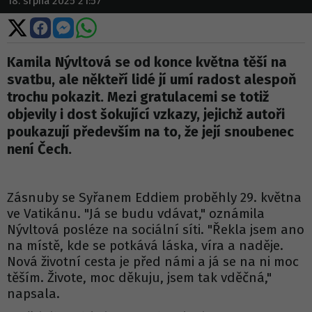
18. srpna 2025 21:57
Sdílet
Sdílet
Sdílet
Sdílet
na
na
na
na
X
Facebooku
Messengeru
WhatsApp
Kamila Nývltová se od konce května těší na
svatbu, ale někteří lidé jí umí radost alespoň
trochu pokazit. Mezi gratulacemi se totiž
objevily i dost šokující vzkazy, jejichž autoři
poukazují především na to, že její snoubenec
není Čech.
Zásnuby se Syřanem Eddiem proběhly 29. května
ve Vatikánu. "Já se budu vdávat," oznámila
Nývltová posléze na sociální síti. "Řekla jsem ano
na místě, kde se potkává láska, víra a naděje.
Nová životní cesta je před námi a já se na ni moc
těším. Živote, moc děkuju, jsem tak vděčná,"
napsala.