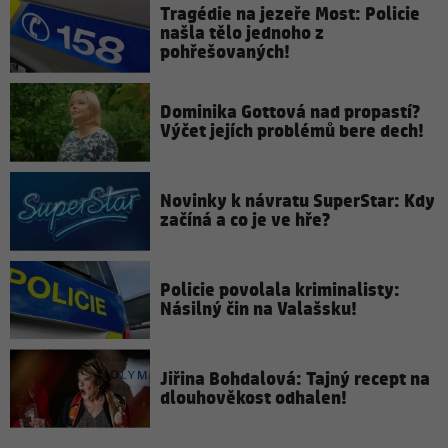
Tragédie na jezeře Most: Policie
našla tělo jednoho z
pohřešovaných!
Dominika Gottová nad propastí?
Výčet jejích problémů bere dech!
Novinky k návratu SuperStar: Kdy
začíná a co je ve hře?
Policie povolala kriminalisty:
Násilný čin na Valašsku!
Jiřina Bohdalová: Tajný recept na
dlouhověkost odhalen!