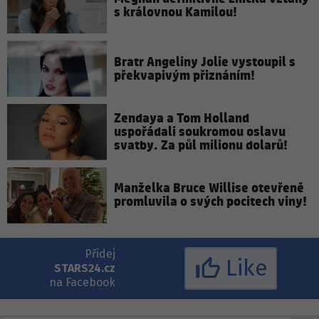
s královnou Kamilou!
Bratr Angeliny Jolie vystoupil s
překvapivým přiznáním!
Zendaya a Tom Holland
uspořádali soukromou oslavu
svatby. Za půl milionu dolarů!
Manželka Bruce Willise otevřeně
promluvila o svých pocitech viny!
Přidej
Like
STARS24.cz
na Facebook