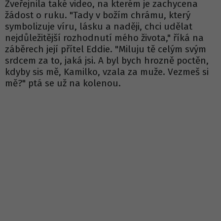
Zveřejnila také video, na kterém je zachycena
žádost o ruku. "Tady v božím chrámu, který
symbolizuje víru, lásku a naději, chci udělat
nejdůležitější rozhodnutí mého života," říká na
záběrech její přítel Eddie. "Miluju tě celým svým
srdcem za to, jaká jsi. A byl bych hrozně poctěn,
kdyby sis mě, Kamilko, vzala za muže. Vezmeš si
mě?" ptá se už na kolenou.