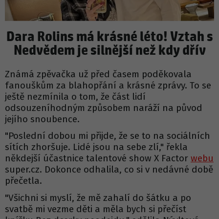
Dara Rolins má krásné léto! Vztah s
Nedvědem je silnější než kdy dřív
Známá zpěvačka už před časem poděkovala
fanouškům za blahopřání a krásné zprávy. To se
ještě nezmínila o tom, že část lidí
odsouzeníhodným způsobem naráží na původ
jejího snoubence.
"Poslední dobou mi přijde, že se to na sociálních
sítích zhoršuje. Lidé jsou na sebe zlí," řekla
někdejší účastnice talentové show X Factor
webu
super.cz. Dokonce odhalila, co si v nedávné době
přečetla.
"Všichni si myslí, že mě zahalí do šátku a po
svatbě mi vezme děti a měla bych si přečíst