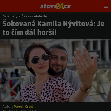
Hl
m
Celebrity
>
České celebrity
Nacházíte
Šokovaná Kamila Nývltová: Je
se
zde:
to čím dál horší!
Autor:
Pavel Krejčí