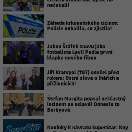
nečekali!
Záhada krkonošského cizince:
Policie odhalila, co zjistila!
Jakub Štáfek znovu jako
fotbalista Lavi! Padla první
klapka nového filmu
Jiří Krampol (†87) odešel před
rokem: Ostrá slova o lhářích a
příživnicích!
Štefan Margita popsal nešťastný
incident na oslavě! Odnesla to
Borhyová
Novinky k návratu SuperStar: Kdy