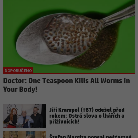
Doctor: One Teaspoon Kills All Worms in
Your Body!
Jiří Krampol (†87) odešel před
rokem: Ostrá slova o lhářích a
příživnicích!
Štefan Margita popsal nešťastný