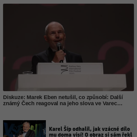
Karel Šíp odhalil, jak vzácné dílo
mu doma visí! O obraz si sám řekl