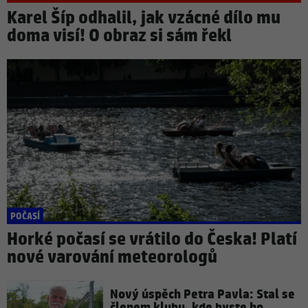
Karel Šíp odhalil, jak vzácné dílo mu
doma visí! O obraz si sám řekl
POČASÍ
Horké počasí se vrátilo do Česka! Platí
nové varování meteorologů
Nový úspěch Petra Pavla: Stal se
členem klubu, kde byste ho