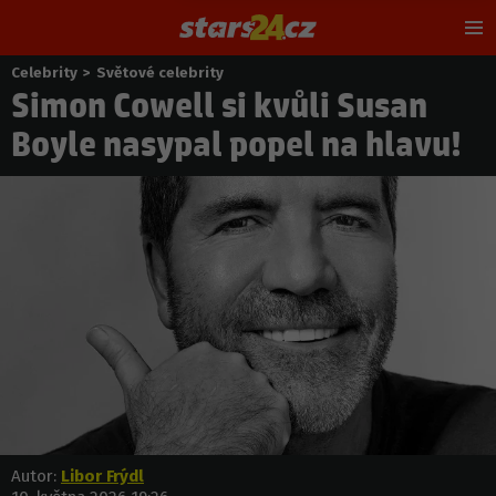
Hl
m
Celebrity
>
Světové celebrity
Nacházíte
Simon Cowell si kvůli Susan
se
zde:
Boyle nasypal popel na hlavu!
Autor:
Libor Frýdl