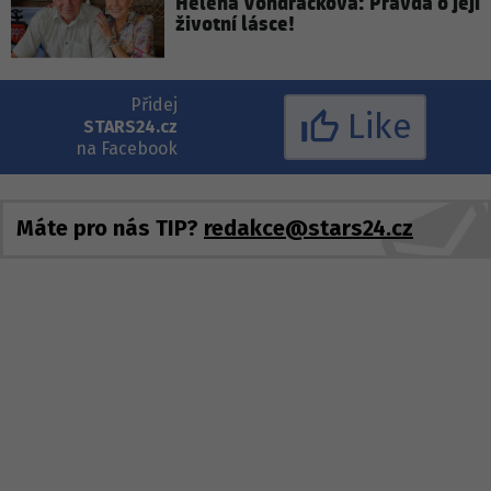
Helena Vondráčková: Pravda o její
životní lásce!
Přidej
Like
STARS24.cz
na Facebook
Máte pro nás TIP?
redakce@stars24.cz