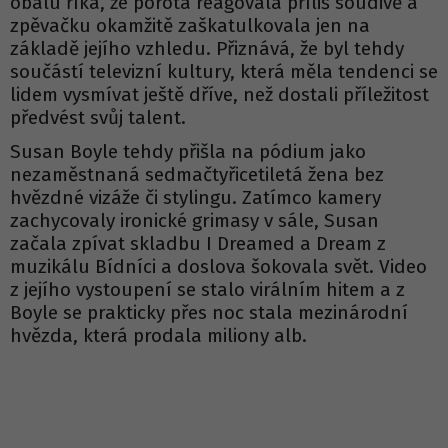
obalu říká, že porota reagovala příliš soudivě a
zpěvačku okamžitě zaškatulkovala jen na
základě jejího vzhledu. Přiznává, že byl tehdy
součástí televizní kultury, která měla tendenci se
lidem vysmívat ještě dříve, než dostali příležitost
předvést svůj talent.
Susan Boyle tehdy přišla na pódium jako
nezaměstnaná sedmačtyřicetiletá žena bez
hvězdné vizáže či stylingu. Zatímco kamery
zachycovaly ironické grimasy v sále, Susan
začala zpívat skladbu I Dreamed a Dream z
muzikálu Bídníci a doslova šokovala svět. Video
z jejího vystoupení se stalo virálním hitem a z
Boyle se prakticky přes noc stala mezinárodní
hvězda, která prodala miliony alb.