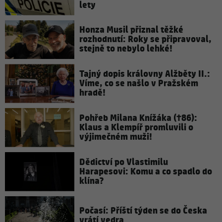
lety
Honza Musil přiznal těžké
rozhodnutí: Roky se připravoval,
stejně to nebylo lehké!
Tajný dopis královny Alžběty II.:
Víme, co se našlo v Pražském
hradě!
Pohřeb Milana Knížáka (†86):
Klaus a Klempíř promluvili o
výjimečném muži!
Dědictví po Vlastimilu
Harapesovi: Komu a co spadlo do
klína?
Počasí: Příští týden se do Česka
vrátí vedra