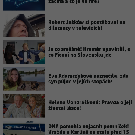
začíná a co je ve hře?
Robert Jašków si postěžoval na
diletanty v televizích!
Je to směšné! Kramár vysvětlil, o
co Ficovi na Slovensku jde
Eva Adamczyková naznačila, zda
syn půjde v jejích stopách!
Helena Vondráčková: Pravda o její
životní lásce!
DNA pomohla objasnit pomníček!
Vražda v Karlíně se stala před 15