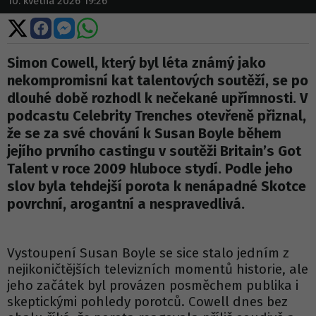
10. května 2026 19:26
Sdílet
Sdílet
Sdílet
Sdílet
na
na
na
na
X
Facebooku
Messengeru
WhatsApp
Simon Cowell, který byl léta známý jako
nekompromisní kat talentových soutěží, se po
dlouhé době rozhodl k nečekané upřímnosti. V
podcastu Celebrity Trenches otevřeně přiznal,
že se za své chování k Susan Boyle během
jejího prvního castingu v soutěži Britain’s Got
Talent v roce 2009 hluboce stydí. Podle jeho
slov byla tehdejší porota k nenápadné Skotce
povrchní, arogantní a nespravedlivá.
Vystoupení Susan Boyle se sice stalo jedním z
nejikoničtějších televizních momentů historie, ale
jeho začátek byl provázen posměchem publika i
skeptickými pohledy porotců. Cowell dnes bez