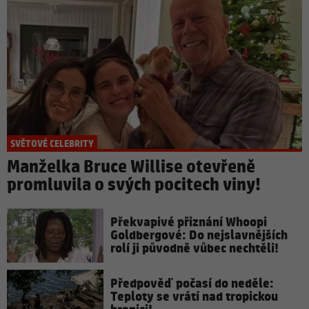
SVĚTOVÉ CELEBRITY
Manželka Bruce Willise otevřeně
promluvila o svých pocitech viny!
Překvapivé přiznání Whoopi
Goldbergové: Do nejslavnějších
rolí ji původně vůbec nechtěli!
Předpověď počasí do neděle:
Teploty se vrátí nad tropickou