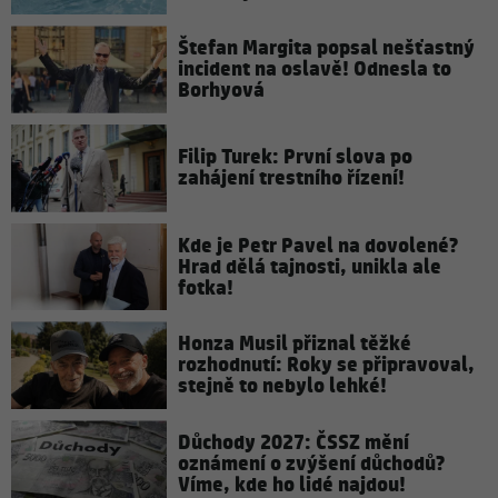
Štefan Margita popsal nešťastný
incident na oslavě! Odnesla to
Borhyová
Filip Turek: První slova po
zahájení trestního řízení!
Kde je Petr Pavel na dovolené?
Hrad dělá tajnosti, unikla ale
fotka!
Honza Musil přiznal těžké
rozhodnutí: Roky se připravoval,
stejně to nebylo lehké!
Důchody 2027: ČSSZ mění
oznámení o zvýšení důchodů?
Víme, kde ho lidé najdou!