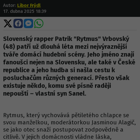
Autor:
Libor Frýdl
17. dubna 2025 18:39
Sdílet
Sdílet
Sdílet
Sdílet
na
na
na
na
X
Facebooku
Messengeru
WhatsApp
Slovenský rapper Patrik "Rytmus" Vrbovský
(48) patří už dlouhá léta mezi nejvýraznější
tváře domácí hudební scény. Jeho jméno znají
fanoušci nejen na Slovensku, ale také v České
republice a jeho hudba si našla cestu k
posluchačům různých generací. Přesto však
existuje někdo, komu své písně raději
nepouští – vlastní syn Sanel.
Rytmus, který vychovává pětiletého chlapce se
svou manželkou, moderátorkou Jasminou Alagič,
se jako otec snaží postupovat zodpovědně a
citlivě. V jejich domácnosti vládne láska,