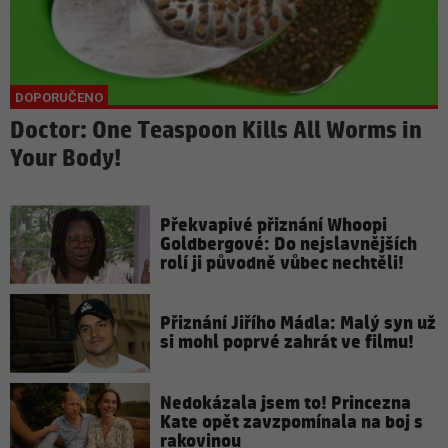
Doctor: One Teaspoon Kills All Worms in
Your Body!
Překvapivé přiznání Whoopi
Goldbergové: Do nejslavnějších
rolí ji původně vůbec nechtěli!
Přiznání Jiřího Mádla: Malý syn už
si mohl poprvé zahrát ve filmu!
Nedokázala jsem to! Princezna
Kate opět zavzpomínala na boj s
rakovinou