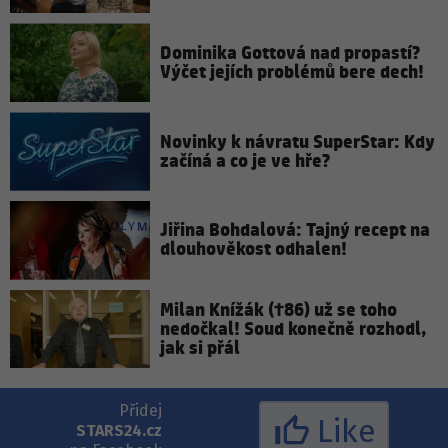
Dominika Gottová nad propastí?
Výčet jejích problémů bere dech!
Novinky k návratu SuperStar: Kdy
začíná a co je ve hře?
Jiřina Bohdalová: Tajný recept na
dlouhověkost odhalen!
Milan Knížák (†86) už se toho
nedočkal! Soud konečně rozhodl,
jak si přál
Přidej
Like
STARS24.cz