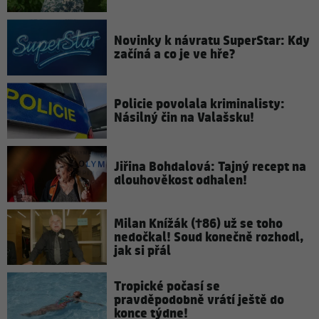
Novinky k návratu SuperStar: Kdy
začíná a co je ve hře?
Policie povolala kriminalisty:
Násilný čin na Valašsku!
Jiřina Bohdalová: Tajný recept na
dlouhověkost odhalen!
Milan Knížák (†86) už se toho
nedočkal! Soud konečně rozhodl,
jak si přál
Tropické počasí se
pravděpodobně vrátí ještě do
konce týdne!