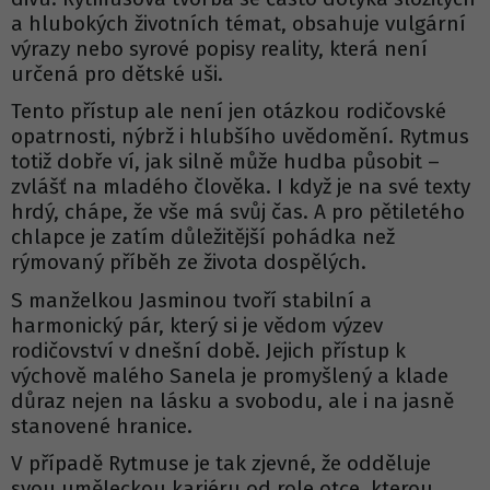
a hlubokých životních témat, obsahuje vulgární
výrazy nebo syrové popisy reality, která není
určená pro dětské uši.
Tento přístup ale není jen otázkou rodičovské
opatrnosti, nýbrž i hlubšího uvědomění. Rytmus
totiž dobře ví, jak silně může hudba působit –
zvlášť na mladého člověka. I když je na své texty
hrdý, chápe, že vše má svůj čas. A pro pětiletého
chlapce je zatím důležitější pohádka než
rýmovaný příběh ze života dospělých.
S manželkou Jasminou tvoří stabilní a
harmonický pár, který si je vědom výzev
rodičovství v dnešní době. Jejich přístup k
výchově malého Sanela je promyšlený a klade
důraz nejen na lásku a svobodu, ale i na jasně
stanovené hranice.
V případě Rytmuse je tak zjevné, že odděluje
svou uměleckou kariéru od role otce, kterou