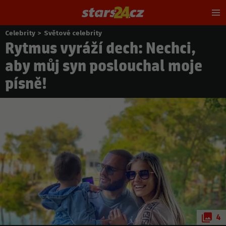
Hl
m
Celebrity
>
Světové celebrity
Nacházíte
Rytmus vyráží dech: Nechci,
se
zde:
aby můj syn poslouchal moje
písně!
4