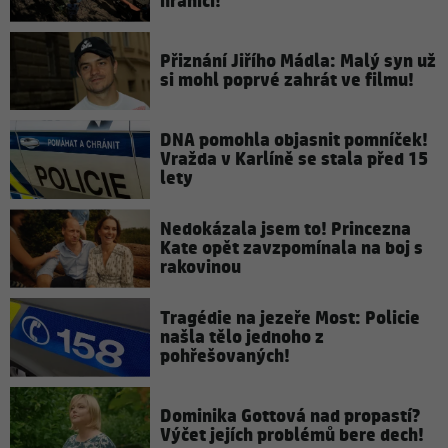
hranici!
Přiznání Jiřího Mádla: Malý syn už
si mohl poprvé zahrát ve filmu!
DNA pomohla objasnit pomníček!
Vražda v Karlíně se stala před 15
lety
Nedokázala jsem to! Princezna
Kate opět zavzpomínala na boj s
rakovinou
Tragédie na jezeře Most: Policie
našla tělo jednoho z
pohřešovaných!
Dominika Gottová nad propastí?
Výčet jejích problémů bere dech!