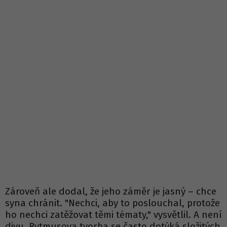
Zároveň ale dodal, že jeho záměr je jasný – chce
syna chránit. "Nechci, aby to poslouchal, protože
ho nechci zatěžovat těmi tématy," vysvětlil. A není
divu. Rytmusova tvorba se často dotýká složitých