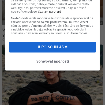
ze zařízení) mohou být sdíleny s 215 partnera, kteří je mohou
ukládat a používat, nebo je může používat konkrétně tento
web. My i naši partneři můžeme používat údaje o přesné
geografické poloze.
Seznam partnerů
Někteří dodavatelé mohou vaše osobní údaje zpracovávat na
základě oprávněného zájmu, proti kterému můžete vznést
námitku pomocí možností níže. V dolní části této stránky nebo
v nabídce webu hledejte odkaz ke správě nebo odvolání
souhlasu v nastavení ochrany soukromí a souborů cookie.
JUPÍÍÍ, SOUHLASÍM
Spravovat možnosti