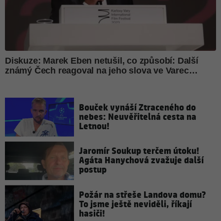
Bouček vynáší Ztraceného do
nebes: Neuvěřitelná cesta na
Letnou!
Jaromír Soukup terčem útoku!
Agáta Hanychová zvažuje další
postup
Požár na střeše Landova domu?
To jsme ještě neviděli, říkají
hasiči!