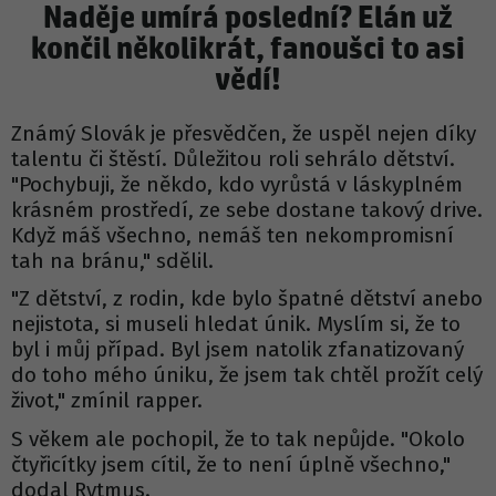
Naděje umírá poslední? Elán už
končil několikrát, fanoušci to asi
vědí!
Známý Slovák je přesvědčen, že uspěl nejen díky
talentu či štěstí. Důležitou roli sehrálo dětství.
"Pochybuji, že někdo, kdo vyrůstá v láskyplném
krásném prostředí, ze sebe dostane takový drive.
Když máš všechno, nemáš ten nekompromisní
tah na bránu," sdělil.
"Z dětství, z rodin, kde bylo špatné dětství anebo
nejistota, si museli hledat únik. Myslím si, že to
byl i můj případ. Byl jsem natolik zfanatizovaný
do toho mého úniku, že jsem tak chtěl prožít celý
život," zmínil rapper.
S věkem ale pochopil, že to tak nepůjde. "Okolo
čtyřicítky jsem cítil, že to není úplně všechno,"
dodal Rytmus.