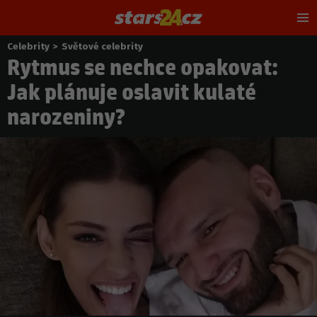
Hl
m
Celebrity
>
Světové celebrity
Nacházíte
Rytmus se nechce opakovat:
se
zde:
Jak plánuje oslavit kulaté
narozeniny?