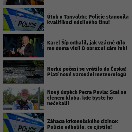
Útok v Tanvaldu: Policie stanovila
kvalifikaci násilného činu!
Karel Šíp odhalil, jak vzácné dílo
mu doma visí! O obraz si sám řekl
Horké počasí se vrátilo do Česka!
Platí nové varování meteorologů
Nový úspěch Petra Pavla: Stal se
členem klubu, kde byste ho
nečekali!
Záhada krkonošského cizince:
Policie odhalila, co zjistila!