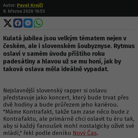
Autor:
Pavel Krejčí
8. března 2026 16:53
Sdílet
Sdílet
Sdílet
Sdílet
na
na
na
na
X
Facebooku
Messengeru
WhatsApp
Kulatá jubilea jsou velkým tématem nejen v
českém, ale i slovenském šoubyznyse. Rytmus
oslaví v samém úvodu příštího roku
padesátiny a hlavou už se mu honí, jak by
taková oslava měla ideálně vypadat.
Nejslavnější slovenský rapper si oslavu
představuje jako koncert, který bude trvat přes
dvě hodiny a bude průřezem jeho kariérou.
"Máme Kontrafakt, takže tam zase něco bude z
Kontrafaktu, ale primárně chci oslavit tu éru tak,
aby si každý fanoušek mohl nostalgicky oživit své
mládí," řekl podle deníku
Nový Čas
.