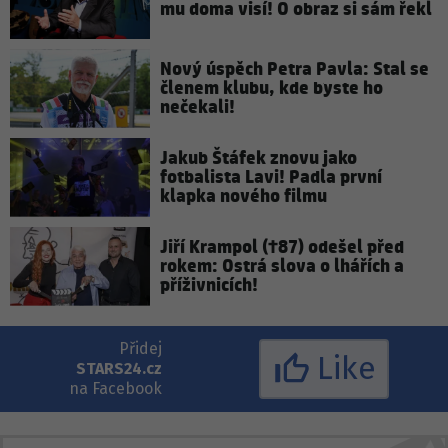
mu doma visí! O obraz si sám řekl
Nový úspěch Petra Pavla: Stal se
členem klubu, kde byste ho
nečekali!
Jakub Štáfek znovu jako
fotbalista Lavi! Padla první
klapka nového filmu
Jiří Krampol (†87) odešel před
rokem: Ostrá slova o lhářích a
příživnicích!
Přidej
Like
STARS24.cz
na Facebook