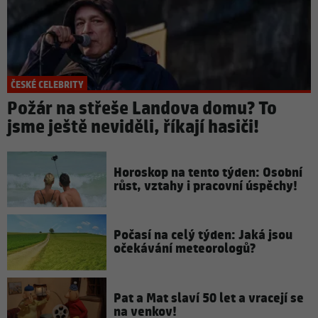
ČESKÉ CELEBRITY
Požár na střeše Landova domu? To
jsme ještě neviděli, říkají hasiči!
Horoskop na tento týden: Osobní
růst, vztahy i pracovní úspěchy!
Počasí na celý týden: Jaká jsou
očekávání meteorologů?
Pat a Mat slaví 50 let a vracejí se
na venkov!