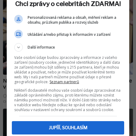
Chci zprávy o celebritách ZDARMA!
Personalizovaná reklama a obsah, měření reklam a
obsahu, průzkum publika a rozvoj služeb
Ukládání a/nebo přístup k informacím v zařízení
Další informace
Vaše osobní údaje budou zpracovány a informace z vašeho
zařízení (soubory cookie, jedinečné identifikátory a další data
ze zařízení) mohou být sdíleny s 215 partnera, kteří je mohou
ukládat a používat, nebo je může používat konkrétně tento
web. My i naši partneři můžeme používat údaje o přesné
geografické poloze.
Seznam partnerů
Někteří dodavatelé mohou vaše osobní údaje zpracovávat na
základě oprávněného zájmu, proti kterému můžete vznést
námitku pomocí možností níže. V dolní části této stránky nebo
v nabídce webu hledejte odkaz ke správě nebo odvolání
souhlasu v nastavení ochrany soukromí a souborů cookie.
JUPÍÍÍ, SOUHLASÍM